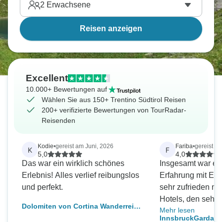
2
Erwachsene
Reisen anzeigen
Excellent
10.000+ Bewertungen auf
Wählen Sie aus 150+ Trentino Südtirol Reisen
200+ verifizierte Bewertungen von TourRadar-
Reisenden
Kodie
•
gereist am Juni, 2026
Fariba
•
gereist a
K
F
5,0
4,0
Das war ein wirklich schönes
Insgesamt war es
Erlebnis! Alles verlief reibungslos
Erfahrung mit Eur
und perfekt.
sehr zufrieden mi
Hotels, den sehr 
Dolomiten von Cortina Wanderreise
Mehr lesen
und dem tollen Se
(selbst geführt)
InnsbruckGardasee