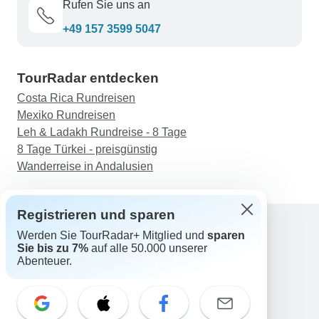
Rufen Sie uns an
+49 157 3599 5047
TourRadar entdecken
Costa Rica Rundreisen
Mexiko Rundreisen
Leh & Ladakh Rundreise - 8 Tage
8 Tage Türkei - preisgünstig
Wanderreise in Andalusien
Registrieren und sparen
Werden Sie TourRadar+ Mitglied und
sparen
Sie bis zu 7%
auf alle 50.000 unserer
Support
Abenteuer.
Kontakt
Deutschland +49 157 3599 5047
Österreich +43 720 116651
Schweiz +41 225 183 195