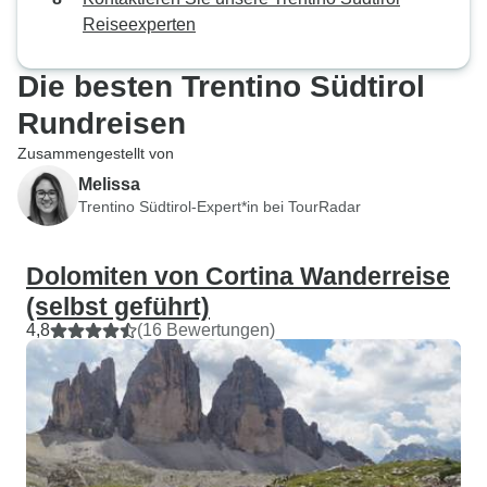
zusätzliche Dinge
Reiseexperten
transportieren. E
Wasserflaschenha
Die besten Trentino Südtirol
und obwohl ich u
wurde dies abgel
Rundreisen
wurde gebeten, d
Zusammengestellt von
oder die Lenkerta
Melissa
Wasser zu benutz
Trentino Südtirol-Expert*in bei TourRadar
es mit der Lenker
dann lief das ge
Dolomiten von Cortina Wanderreise
meiner Wasserflas
Tasche und ich ha
(selbst geführt)
mehr auf der Stra
4,8
(16 Bewertungen)
Eurobike dringen
Wasserflaschenha
Fahrrädern anzub
sind billig, aber 
notwendig.