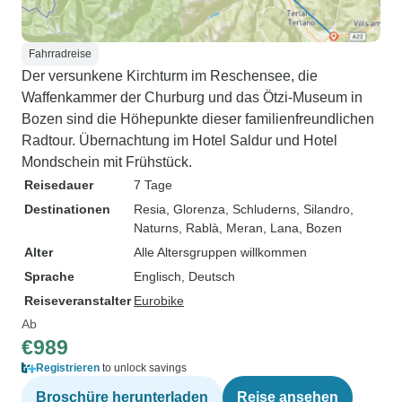
Fahrradreise
Der versunkene Kirchturm im Reschensee, die
Waffenkammer der Churburg und das Ötzi-Museum in
Bozen sind die Höhepunkte dieser familienfreundlichen
Radtour. Übernachtung im Hotel Saldur und Hotel
Mondschein mit Frühstück.
Reisedauer
7 Tage
Destinationen
Resia
, Glorenza
, Schluderns
, Silandro
,
Naturns
, Rablà
, Meran
, Lana
, Bozen
Alter
Alle Altersgruppen willkommen
Sprache
Englisch, Deutsch
Reiseveranstalter
Eurobike
Ab
€989
Registrieren
to unlock savings
Broschüre herunterladen
Reise ansehen