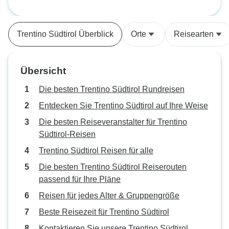
Navigations-App i
benutzerfreundlich
immer wieder ab
Trentino Südtirol Überblick
Orte
Reisearten
mehrere andere F
die das Navigiere
den Unterlagen, d
Übersicht
zugeschickt wurde
ein GPS und eine
Die besten Trentino Südtirol Rundreisen
App geben sollen
Entdecken Sie Trentino Südtirol auf Ihre Weise
der Biker wurde 
Die besten Reiseveranstalter für Trentino
gegeben und man 
Südtirol-Reisen
die App mit all ih
verlassen. Außer
Trentino Südtirol Reisen für alle
sie eine Menge A
Die besten Trentino Südtirol Reiserouten
hat eine Gepäckt
passend für Ihre Pläne
Rücken und eine
Reisen für jedes Alter & Gruppengröße
am Griff. Das mac
etwas schwerer, a
Beste Reisezeit für Trentino Südtirol
bietet es viel Pla
Kontaktieren Sie unsere Trentino Südtirol