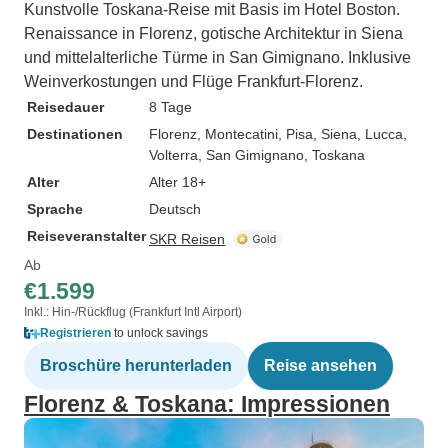
Kunstvolle Toskana-Reise mit Basis im Hotel Boston.
Renaissance in Florenz, gotische Architektur in Siena
und mittelalterliche Türme in San Gimignano. Inklusive
Weinverkostungen und Flüge Frankfurt-Florenz.
Reisedauer
8 Tage
Destinationen
Florenz
, Montecatini
, Pisa
, Siena
, Lucca
,
Volterra
, San Gimignano
, Toskana
Alter
Alter 18+
Sprache
Deutsch
Reiseveranstalter
SKR Reisen
Ab
€1.599
Inkl.: Hin-/Rückflug (Frankfurt Intl Airport)
Registrieren
to unlock savings
Broschüre herunterladen
Reise ansehen
Florenz & Toskana: Impressionen