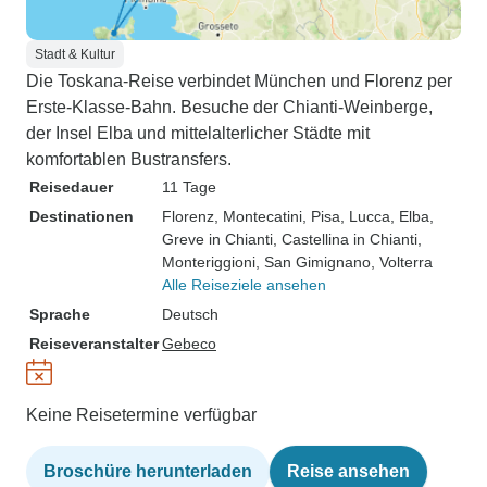
Stadt & Kultur
Die Toskana-Reise verbindet München und Florenz per
Erste-Klasse-Bahn. Besuche der Chianti-Weinberge,
der Insel Elba und mittelalterlicher Städte mit
komfortablen Bustransfers.
Reisedauer
11 Tage
Destinationen
Florenz
, Montecatini
, Pisa
, Lucca
, Elba
,
Greve in Chianti
, Castellina in Chianti
,
Monteriggioni
, San Gimignano
, Volterra
Alle Reiseziele ansehen
Sprache
Deutsch
Reiseveranstalter
Gebeco
Keine Reisetermine verfügbar
Broschüre herunterladen
Reise ansehen