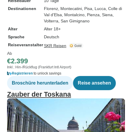
Reisedauer
10 Tage
Destinationen
Florenz
, Montecatini
, Pisa
, Lucca
, Colle di
Val d'Elsa
, Montalcino
, Pienza
, Siena
,
Volterra
, San Gimignano
Alter
Alter 18+
Sprache
Deutsch
Reiseveranstalter
SKR Reisen
Ab
€2.399
Inkl.: Hin-/Rückflug (Frankfurt Intl Airport)
Registrieren
to unlock savings
Broschüre herunterladen
Reise ansehen
Zauber der Toskana