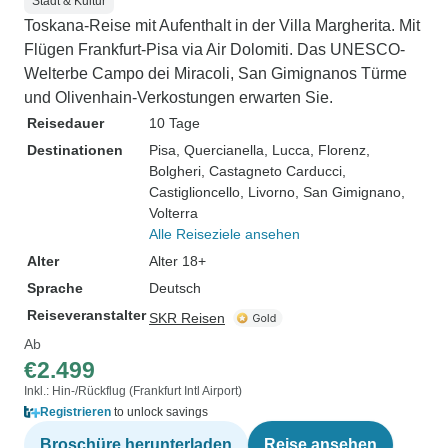
Stadt & Kultur
Toskana-Reise mit Aufenthalt in der Villa Margherita. Mit
Flügen Frankfurt-Pisa via Air Dolomiti. Das UNESCO-
Welterbe Campo dei Miracoli, San Gimignanos Türme
und Olivenhain-Verkostungen erwarten Sie.
Reisedauer
10 Tage
Destinationen
Pisa
, Quercianella
, Lucca
, Florenz
,
Bolgheri
, Castagneto Carducci
,
Castiglioncello
, Livorno
, San Gimignano
,
Volterra
Alle Reiseziele ansehen
Alter
Alter 18+
Sprache
Deutsch
Reiseveranstalter
SKR Reisen
Ab
€2.499
Inkl.: Hin-/Rückflug (Frankfurt Intl Airport)
Registrieren
to unlock savings
Broschüre herunterladen
Reise ansehen