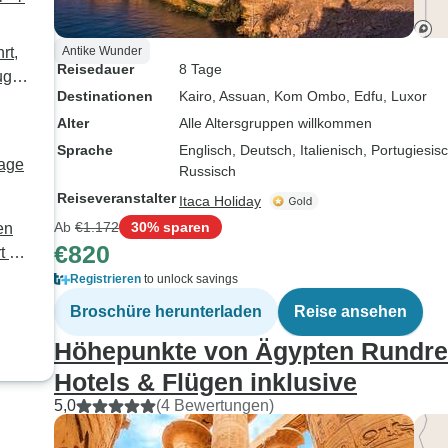
rt,
Antike Wunder
Reisedauer
8 Tage
g) -
Destinationen
Kairo
, Assuan
, Kom Ombo
, Edfu
, Luxor
Alter
Alle Altersgruppen willkommen
Sprache
Englisch, Deutsch, Italienisch, Portugiesi
Tage
Russisch
Reiseveranstalter
Itaca Holiday
Ab
€1.172
30% sparen
en
€820
t mit
Registrieren
to unlock savings
Broschüre herunterladen
Reise ansehen
Höhepunkte von Ägypten Rundreis
Hotels & Flügen inklusive
5,0
(4 Bewertungen)