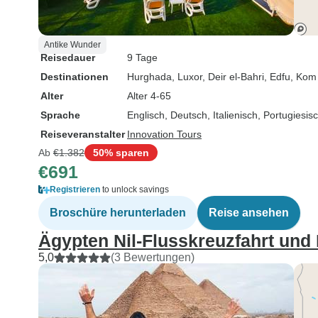
Antike Wunder
Reisedauer
9 Tage
Destinationen
Hurghada
, Luxor
, Deir el-Bahri
, Edfu
, Ko
Alter
Alter 4-65
Sprache
Englisch, Deutsch, Italienisch, Portugiesi
Reiseveranstalter
Innovation Tours
Ab
€1.382
50% sparen
€691
Registrieren
to unlock savings
Broschüre herunterladen
Reise ansehen
Ägypten Nil-Flusskreuzfahrt und 
5,0
(3 Bewertungen)