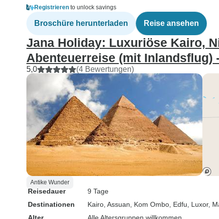
Registrieren
to unlock savings
Broschüre herunterladen
Reise ansehen
Jana Holiday: Luxuriöse Kairo, N
Abenteuerreise (mit Inlandsflug) 
5,0
(4 Bewertungen)
Antike Wunder
Reisedauer
9 Tage
Destinationen
Kairo
, Assuan
, Kom Ombo
, Edfu
, Luxor
, M
Alter
Alle Altersgruppen willkommen