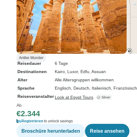
Antike Wunder
Reisedauer
6 Tage
Destinationen
Kairo
, Luxor
, Edfu
, Assuan
Alter
Alle Altersgruppen willkommen
Sprache
Englisch, Deutsch, Italienisch, Französisc
Reiseveranstalter
Look at Egypt Tours
Ab
€2.344
Registrieren
to unlock savings
Broschüre herunterladen
Reise ansehen