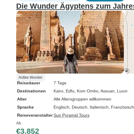
Die Wunder Ägyptens zum Jahres
Antike Wunder
Reisedauer
7 Tage
Destinationen
Kairo
, Edfu
, Kom Ombo
, Assuan
, Luxor
Alter
Alle Altersgruppen willkommen
Sprache
Englisch, Deutsch, Italienisch, Französisc
Reiseveranstalter
Sun Pyramid Tours
Ab
€3.852