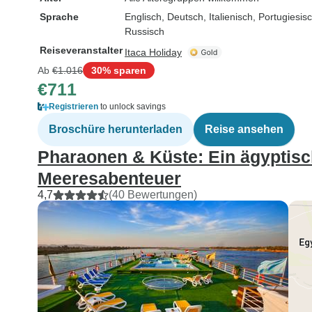
Sprache
Englisch, Deutsch, Italienisch, Portugiesi
Russisch
Reiseveranstalter
Itaca Holiday
Ab
€1.016
30% sparen
€711
Registrieren
to unlock savings
Broschüre herunterladen
Reise ansehen
Pharaonen & Küste: Ein ägyptis
Meeresabenteuer
4,7
(40 Bewertungen)