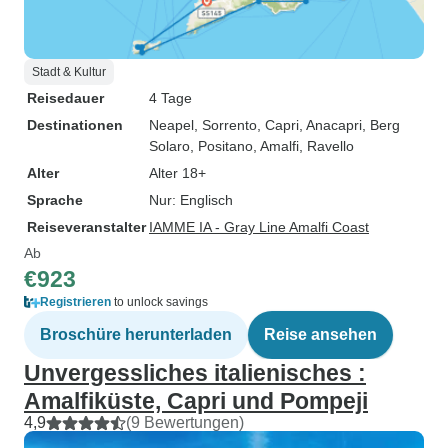
Stadt & Kultur
Reisedauer
4 Tage
Destinationen
Neapel
, Sorrento
, Capri
, Anacapri
, Berg
Solaro
, Positano
, Amalfi
, Ravello
Alter
Alter 18+
Sprache
Nur: Englisch
Reiseveranstalter
IAMME IA - Gray Line Amalfi Coast
Ab
€923
Registrieren
to unlock savings
Broschüre herunterladen
Reise ansehen
Unvergessliches italienisches :
Amalfiküste, Capri und Pompeji
4,9
(9 Bewertungen)