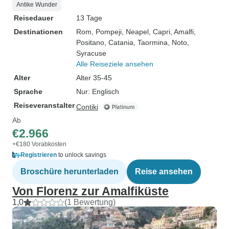
Antike Wunder
Reisedauer
13 Tage
Destinationen
Rom
, Pompeji
, Neapel
, Capri
, Amalfi
,
Positano
, Catania
, Taormina
, Noto
,
Syracuse
Alle Reiseziele ansehen
Alter
Alter 35-45
Sprache
Nur: Englisch
Reiseveranstalter
Contiki
Ab
€2.966
+€180 Vorabkosten
Registrieren
to unlock savings
Broschüre herunterladen
Reise ansehen
Von Florenz zur Amalfiküste
1,0
(1 Bewertung)