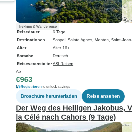
Trekking & Wanderreise
Reisedauer
6 Tage
Destinationen
Sospel
, Sainte Agnes
, Menton
, Saint-Jean
Alter
Alter 16+
Sprache
Deutsch
Reiseveranstalter
ASI Reisen
Ab
€963
Registrieren
to unlock savings
Broschüre herunterladen
Reise ansehen
Der Weg des Heiligen Jakobus, V
la Célé nach Cahors (9 Tage)