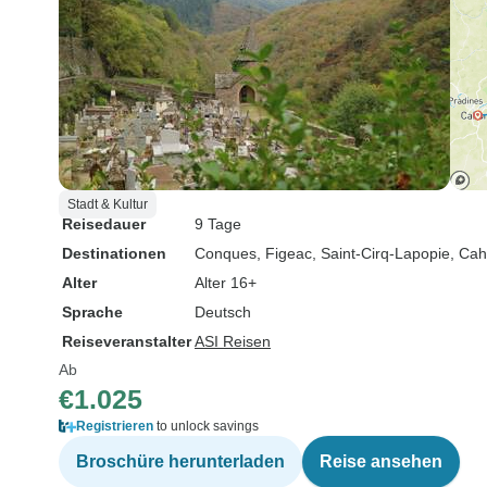
Stadt & Kultur
Reisedauer
9 Tage
Destinationen
Conques
, Figeac
, Saint-Cirq-Lapopie
, Cah
Alter
Alter 16+
Sprache
Deutsch
Reiseveranstalter
ASI Reisen
Ab
€1.025
Registrieren
to unlock savings
Broschüre herunterladen
Reise ansehen