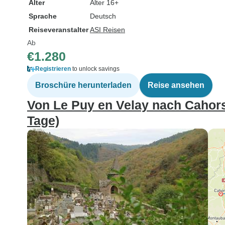
Alter
Alter 16+
Sprache
Deutsch
Reiseveranstalter
ASI Reisen
Ab
€1.280
Registrieren
to unlock savings
Broschüre herunterladen
Reise ansehen
Von Le Puy en Velay nach Cahors 
Tage)