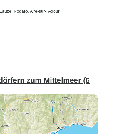
 Eauze
, Nogaro
, Aire-sur-l'Adour
dörfern zum Mittelmeer (6