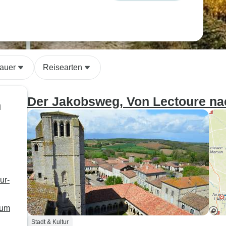
auer
Reisearten
Der Jakobsweg, Von Lectoure nac
h
ur-
zum
Stadt & Kultur