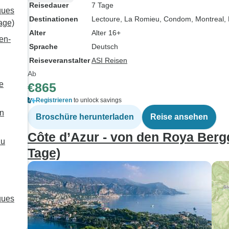
Reisedauer
7 Tage
ques
Destinationen
Lectoure
, La Romieu
, Condom
, Montreal
,
age)
Alter
Alter 16+
en-
Sprache
Deutsch
Reiseveranstalter
ASI Reisen
Ab
e
€865
Registrieren
to unlock savings
en
Broschüre herunterladen
Reise ansehen
Côte d’Azur - von den Roya Berg
zu
Tage)
ques