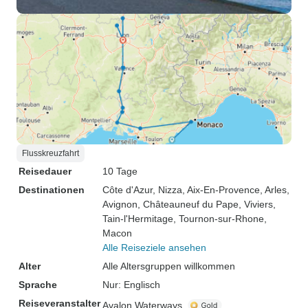
Flusskreuzfahrt
Reisedauer
10 Tage
Destinationen
Côte d'Azur
, Nizza
, Aix-En-Provence
, Arles
,
Avignon
, Châteauneuf du Pape
, Viviers
,
Tain-l'Hermitage
, Tournon-sur-Rhone
,
Macon
Alle Reiseziele ansehen
Alter
Alle Altersgruppen willkommen
Sprache
Nur: Englisch
Reiseveranstalter
Avalon Waterways