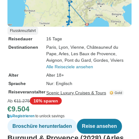
Flusskreuzfahrt
Reisedauer
16 Tage
Destinationen
Paris
, Lyon
, Vienne
, Châteauneuf du
Pape
, Arles
, Les Baux de Provence
,
Avignon
, Pont du Gard
, Gordes
, Viviers
Alle Reiseziele ansehen
Alter
Alter 18+
Sprache
Nur: Englisch
Reiseveranstalter
Scenic Luxury Cruises & Tours
Ab
€11.275
16% sparen
€9.504
Registrieren
to unlock savings
Broschüre herunterladen
Reise ansehen
Burgund & Provence (2028) (Arles