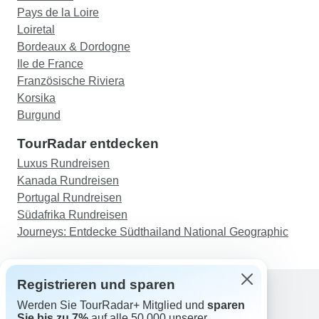
Pays de la Loire
Loiretal
Bordeaux & Dordogne
Ile de France
Französische Riviera
Korsika
Burgund
TourRadar entdecken
Luxus Rundreisen
Kanada Rundreisen
Portugal Rundreisen
Südafrika Rundreisen
Journeys: Entdecke Südthailand National Geographic
Registrieren und sparen
Werden Sie TourRadar+ Mitglied und
sparen
Support
Sie bis zu 7%
auf alle 50.000 unserer