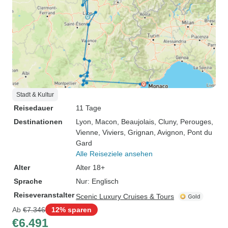
Stadt & Kultur
Reisedauer
11 Tage
Destinationen
Lyon
, Macon
, Beaujolais
, Cluny
, Perouges
,
Vienne
, Viviers
, Grignan
, Avignon
, Pont du
Gard
Alle Reiseziele ansehen
Alter
Alter 18+
Sprache
Nur: Englisch
Reiseveranstalter
Scenic Luxury Cruises & Tours
Ab
€7.346
12% sparen
€6.491