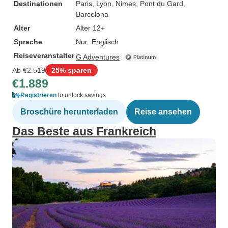
Destinationen
Paris
, Lyon
, Nimes
, Pont du Gard
,
Barcelona
Alter
Alter 12+
Sprache
Nur: Englisch
Reiseveranstalter
G Adventures
Ab
€2.519
25% sparen
€1.889
Registrieren
to unlock savings
Broschüre herunterladen
Reise ansehen
Das Beste aus Frankreich