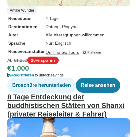
Antike Wunder
Reisedauer
4 Tage
Destinationen
Datong
, Pingyao
Alter
Alle Altersgruppen willkommen
Sprache
Nur: Englisch
Reiseveranstalter
On The Go Tours
Ab
€1.250
20% sparen
€1.000
Registrieren
to unlock savings
Broschüre herunterladen
Reise ansehen
8 Tage Entdeckung der
buddhistischen Stätten von Shanxi
(privater Reiseleiter & Fahrer)