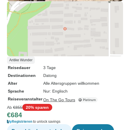
Antike Wunder
Reisedauer
3 Tage
Destinationen
Datong
Alter
Alle Altersgruppen willkommen
Sprache
Nur: Englisch
Reiseveranstalter
On The Go Tours
Ab
€855
20% sparen
€684
Registrieren
to unlock savings