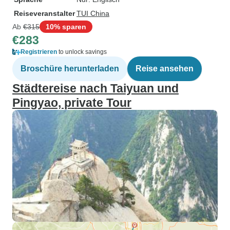
Reiseveranstalter
TUI China
Ab
€315
10% sparen
€283
Registrieren
to unlock savings
Broschüre herunterladen
Reise ansehen
Städtereise nach Taiyuan und
Pingyao, private Tour