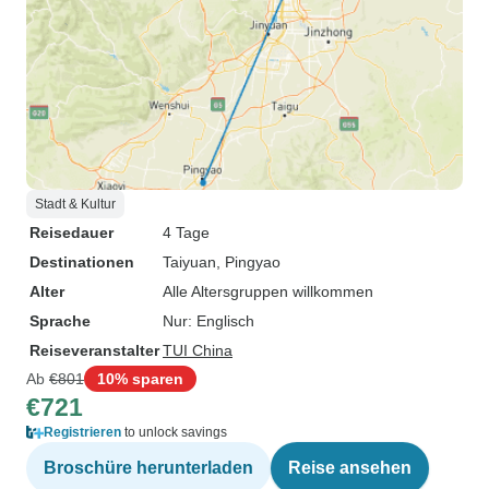
Stadt & Kultur
Reisedauer
4 Tage
Destinationen
Taiyuan
, Pingyao
Alter
Alle Altersgruppen willkommen
Sprache
Nur: Englisch
Reiseveranstalter
TUI China
Ab
€801
10% sparen
€721
Registrieren
to unlock savings
Broschüre herunterladen
Reise ansehen