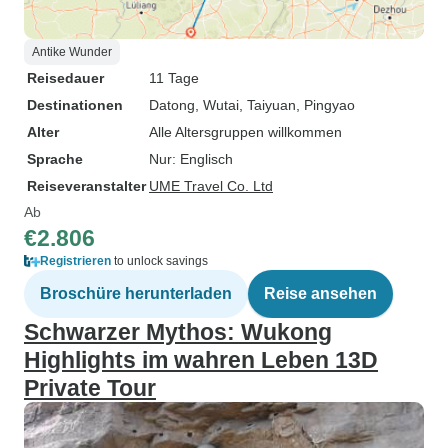
Antike Wunder
Reisedauer
11 Tage
Destinationen
Datong
, Wutai
, Taiyuan
, Pingyao
Alter
Alle Altersgruppen willkommen
Sprache
Nur: Englisch
Reiseveranstalter
UME Travel Co. Ltd
Ab
€2.806
Registrieren
to unlock savings
Broschüre herunterladen
Reise ansehen
Schwarzer Mythos: Wukong
Highlights im wahren Leben 13D
Private Tour