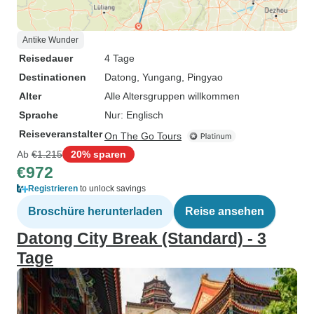
Antike Wunder
Reisedauer
4 Tage
Destinationen
Datong
, Yungang
, Pingyao
Alter
Alle Altersgruppen willkommen
Sprache
Nur: Englisch
Reiseveranstalter
On The Go Tours
Ab
€1.215
20% sparen
€972
Registrieren
to unlock savings
Broschüre herunterladen
Reise ansehen
Datong City Break (Standard) - 3
Tage