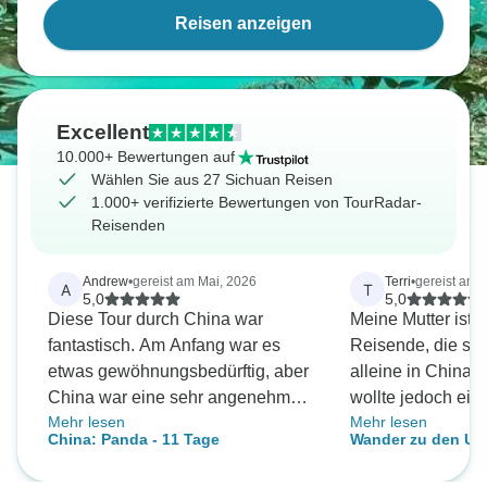
Reisen anzeigen
Excellent
10.000+ Bewertungen auf
Wählen Sie aus 27 Sichuan Reisen
1.000+ verifizierte Bewertungen von TourRadar-
Reisenden
Andrew
•
gereist am Mai, 2026
Terri
•
gereist am A
A
T
5,0
5,0
Diese Tour durch China war
Meine Mutter ist 
fantastisch. Am Anfang war es
Reisende, die sc
etwas gewöhnungsbedürftig, aber
alleine in China 
China war eine sehr angenehme
wollte jedoch eine
Mehr lesen
Mehr lesen
Überraschung. Die Reiseleiter in
ausprobieren und
China: Panda - 11 Tage
Wander zu den U
jeder Stadt waren sehr nett und
Adventure auf To
Welterbestätten v
aufmerksam... Baijing in Peking,
reisten gemeinsa
Sichuan, China 14