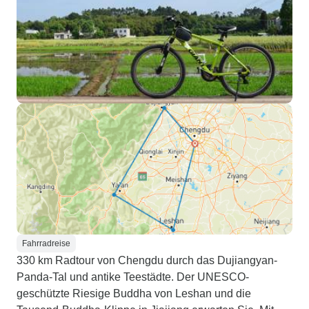
hatten auch die Hi
Teammitglieds, Yi
aus der Ferne um
und mit uns über
kommunizierte. A
ihre Handy-Powe
eine zusätzliche
brauchte, bestell
für uns und ließ 
Hotel liefern. Leo
die Nationalpark
Sehenswürdigkeit
gab tonnenweise 
Ort, den wir besu
alle unsere Frag
Fahrradreise
Chinesisch als au
330 km Radtour von Chengdu durch das Dujiangyan-
beantworten. Meine Mutter ist über
Panda-Tal und antike Teestädte. Der UNESCO-
70 Jahre alt und h
geschützte Riesige Buddha von Leshan und die
Schwierigkeiten, 