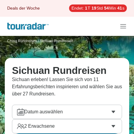
Deals der Woche
Endet:
1
T
19
Std
54
Min
40
s
China Rundreisen
/
Sichuan Rundreisen
Sichuan Rundreisen
Sichuan erleben! Lassen Sie sich von 11
Erfahrungsberichten inspirieren und wählen Sie aus
über 27 Rundreisen.
Datum auswählen
2
Erwachsene