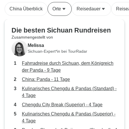
Eric in Xi'an, Andie in Chengdu
privaten Tour dur
China Überblick
Orte
Reisedauer
Reise
und Brenda in Shanghai. Jede
unser Reiseleiter
Stadttour war gründlich,
unser Fahrer. Be
ansprechend und hat viel Spaß
gut Englisch und 
Die besten Sichuan Rundreisen
gemacht. Die Unterkünfte waren
Problem, sich mit
Zusammengestellt von
spektakulär, Vier-Sterne-Hotels,
verständigen. Vor
Melissa
aber sie fühlten sich an wie 5
fast muttersprach
Sichuan-Expert*in bei TourRadar
Sterne! Auch die Mittagessen am
und wir hatten vi
Nachmittag waren köstlich! Und so
über unsere jewei
Fahrradreise durch Sichuan, dem Königreich
viel Essen, mehr als genug für
China und Amerika
der Panda - 9 Tage
alle! Top China Travel ist sehr gut
Unser eigener pri
China: Panda - 11 Tage
organisiert, obwohl es ein riesiges
und Fahrer war ei
Unternehmen ist. Unsere
Leo kannte alle P
Kulinarisches Chengdu & Pandas (Standard) -
Reiseleiter sorgten dafür, dass
Wanderwege in 
4 Tage
man sich um uns kümmerte. Die
auswendig. Wir wo
Chengdu City Break (Superior) - 4 Tage
Transfers und Abholungen waren
beliebtesten Nati
Kulinarisches Chengdu & Pandas (Superior) -
gut organisiert, so dass wir uns nie
besuchen, darun
4 Tage
Sorgen machen mussten, verloren
沟 und Yading 亚丁. Es war wic
zu gehen oder vergessen zu
einen Führer wie 