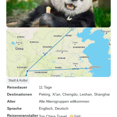
wenige Touristen 
den Menschenma
konnten. An einem
Probleme mit der
Tibet und bekam
Als ich in der Na
brachte Leo Sauer
unser Hotelzimme
Mutter eines Tag
zurück ins Hotel 
bei ihr bleiben un
zurückbringen, wä
Stadt & Kultur
Yading weiterwand
Reise eine Woche
Reisedauer
11 Tage
musste, fuhren m
Destinationen
Peking
, Xi'an
, Chengdu
, Leshan
, Shanghai
zum Flughafen in 
Alter
Alle Altersgruppen willkommen
nervös, weil ich 
Sprache
Englisch, Deutsch
verlassen musste
Reiseveranstalter
Top China Travel