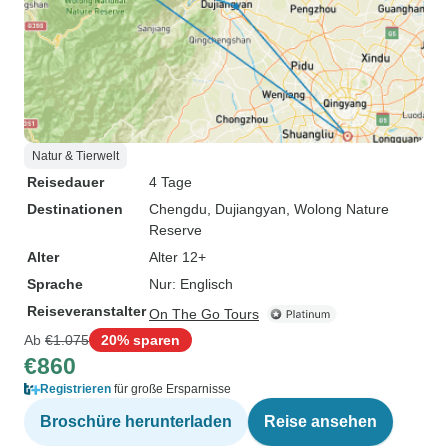
Natur & Tierwelt
Reisedauer
4 Tage
Destinationen
Chengdu
, Dujiangyan
, Wolong Nature
Reserve
Alter
Alter 12+
Sprache
Nur: Englisch
Reiseveranstalter
On The Go Tours
Ab
€1.075
20% sparen
€860
Registrieren
für große Ersparnisse
Broschüre herunterladen
Reise ansehen