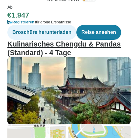
versprach, sich g
Ab
kümmern und hiel
€1.947
im Gruppenchat a
Registrieren
für große Ersparnisse
Es war so beruhig
keine Sorgen um 
Broschüre herunterladen
Reise ansehen
machen musste! Das Team von
Kulinarisches Chengdu & Pandas
Sichuan Adventure
(Standard) - 4 Tage
Mühe gegeben. D
Verbindungen kon
echte Tibeter ken
denen einer einen
Meine Mutter ist 
Buddhistin und Le
dass sie so viele
religiöse Stätten
es die Zeit erlau
auch ein paar Tag
Chengdu 成都 an. 
hat Leo einen deta