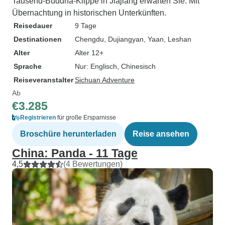
Tausend-Buddha-Klippe in Jiajiang erwarten Sie. Mit
Wanderwegen zu 
Übernachtung in historischen Unterkünften.
wenn es die Berg
Reisedauer
9 Tage
Leo ging geduldig
Destinationen
Chengdu
, Dujiangyan
, Yaan
, Leshan
sorgte dafür, dass
Alter
Alter 12+
Berge hinunterkam
Sprache
Nur: Englisch, Chinesisch
Reiseleiter und F
einen persönliche
Reiseveranstalter
Sichuan Adventure
Service. Meine Mu
Ab
gerne lange 3-4-
€3.285
China. Obwohl die
Registrieren
für große Ersparnisse
tägige Wandertou
Broschüre herunterladen
Reise ansehen
aufgeführt ist, ha
China: Panda - 11 Tage
Problem damit, ei
Reiseroute zu fin
4,5
(4 Bewertungen)
Menschenmassen 
auswich! Jeder k
Nationalparks wie
Leo führte uns au
Parks und Dörfer,