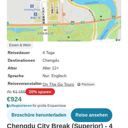
Reiseplan für uns e
mehreren Ideen fü
denen wir wählen
half mir, mich in 
Chengdu zurechtz
einschließlich d
Alipay, um mit de
Essen & Wein
und wie man zur
Reisedauer
4 Tage
Research Base of
Destinationen
Chengdu
Breeding kommt.
Alter
Alter 12+
Flug von Yading
Sprache
Nur: Englisch
hatte ich einen le
Reiseveranstalter
On The Go Tours
Chengdu. Yingying
Ab
€1.155
20% sparen
beste 烤鱼-Restaura
€924
Fisch in der Stadt
Registrieren
für große Ersparnisse
ich am 1. Oktober 
richtig gut essen
Broschüre herunterladen
Reise ansehen
sagte mir genau, 
Chengdu City Break (Superior) - 4
sollte. Dann half s