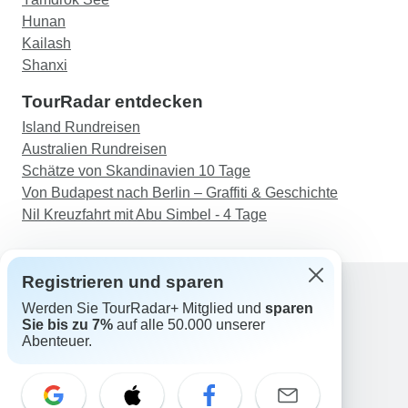
Hunan
Kailash
Shanxi
TourRadar entdecken
Island Rundreisen
Australien Rundreisen
Schätze von Skandinavien 10 Tage
Von Budapest nach Berlin – Graffiti & Geschichte
Nil Kreuzfahrt mit Abu Simbel - 4 Tage
Registrieren und sparen
Werden Sie TourRadar+ Mitglied und
sparen
Support
Sie bis zu 7%
auf alle 50.000 unserer
Kontakt
Abenteuer.
Deutschland +49 157 3599 5047
Österreich +43 720 116651
Schweiz +41 225 183 195