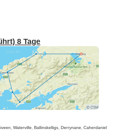
ührt) 8 Tage
siveen
, Waterville
, Ballinskelligs
, Derrynane
, Caherdaniel