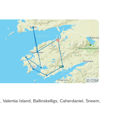
e
, Valentia Island
, Ballinskelligs
, Caherdaniel
, Sneem
,