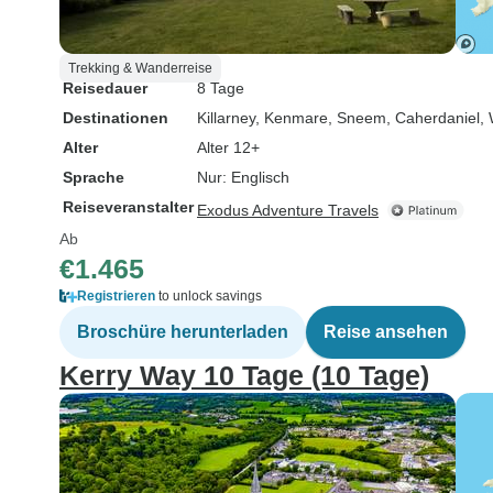
Trekking & Wanderreise
Reisedauer
8 Tage
Destinationen
Killarney
, Kenmare
, Sneem
, Caherdaniel
, 
Alter
Alter 12+
Sprache
Nur: Englisch
Reiseveranstalter
Exodus Adventure Travels
Ab
€1.465
Registrieren
to unlock savings
Broschüre herunterladen
Reise ansehen
Kerry Way 10 Tage (10 Tage)