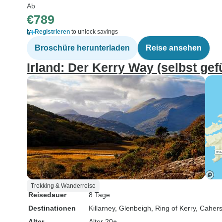
Ab
€789
Registrieren
to unlock savings
Broschüre herunterladen
Reise ansehen
Irland: Der Kerry Way (selbst gef
Trekking & Wanderreise
Reisedauer
8 Tage
Destinationen
Killarney
, Glenbeigh
, Ring of Kerry
, Caher
Alter
Alter 20+