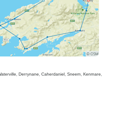
Waterville
, Derrynane
, Caherdaniel
, Sneem
, Kenmare
,