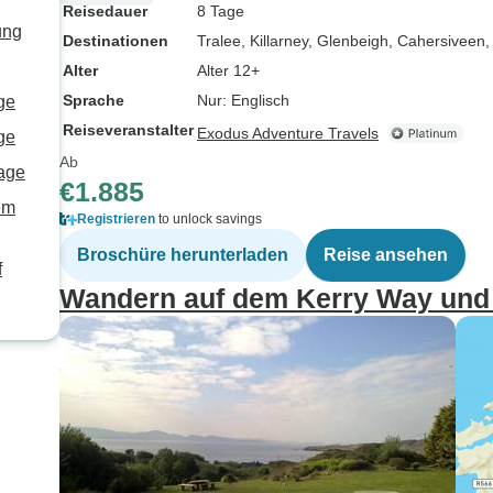
Reisedauer
8 Tage
ung
Destinationen
Tralee
, Killarney
, Glenbeigh
, Cahersiveen
,
Alter
Alter 12+
Sprache
Nur: Englisch
age
Reiseveranstalter
Exodus Adventure Travels
age
Ab
Tage
€1.885
em
Registrieren
to unlock savings
Broschüre herunterladen
Reise ansehen
f
Wandern auf dem Kerry Way und i