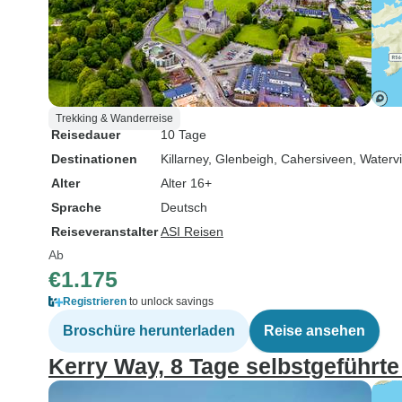
Trekking & Wanderreise
Reisedauer
10 Tage
Destinationen
Killarney
, Glenbeigh
, Cahersiveen
, Watervi
Alter
Alter 16+
Sprache
Deutsch
Reiseveranstalter
ASI Reisen
Ab
€1.175
Registrieren
to unlock savings
Broschüre herunterladen
Reise ansehen
Kerry Way, 8 Tage selbstgeführ