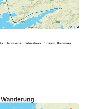
lle
, Derrynane
, Caherdaniel
, Sneem
, Kenmare
te Wanderung