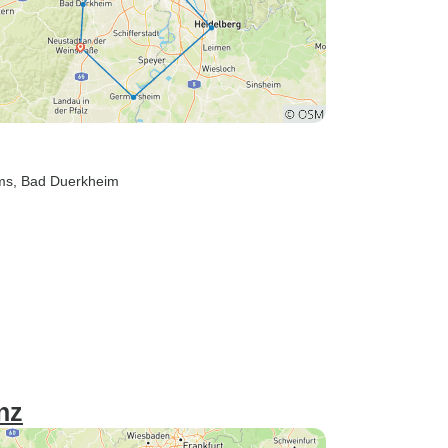
ms
, Bad Duerkheim
nz