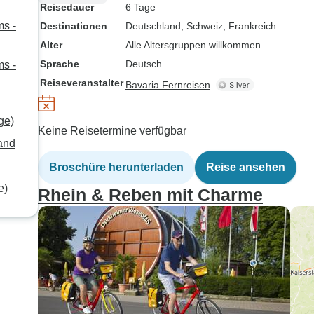
Reisedauer
6 Tage
ms -
Destinationen
Deutschland
, Schweiz
, Frankreich
Alter
Alle Altersgruppen willkommen
Sprache
Deutsch
ms -
Reiseveranstalter
Bavaria Fernreisen
ge)
Keine Reisetermine verfügbar
land
Broschüre herunterladen
Reise ansehen
e)
Rhein & Reben mit Charme