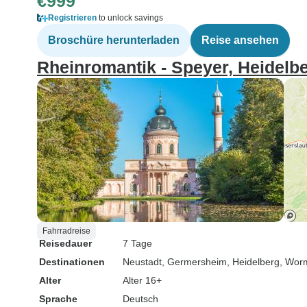
€999
Registrieren
to unlock savings
Broschüre herunterladen
Reise ansehen
Rheinromantik - Speyer, Heidelbe
Fahrradreise
Reisedauer
7 Tage
Destinationen
Neustadt
, Germersheim
, Heidelberg
, Wor
Alter
Alter 16+
Sprache
Deutsch