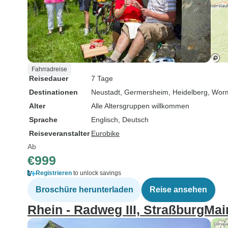
Fahrradreise
Reisedauer
7 Tage
Destinationen
Neustadt
, Germersheim
, Heidelberg
, Wor
Alter
Alle Altersgruppen willkommen
Sprache
Englisch, Deutsch
Reiseveranstalter
Eurobike
Ab
€999
Registrieren
to unlock savings
Broschüre herunterladen
Reise ansehen
Rhein - Radweg III, StraßburgMai