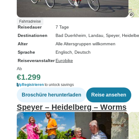
Fahrradreise
Reisedauer
7 Tage
Destinationen
Bad Duerkheim
, Landau
, Speyer
, Heidelb
Alter
Alle Altersgruppen willkommen
Sprache
Englisch, Deutsch
Reiseveranstalter
Eurobike
Ab
€1.299
Registrieren
to unlock savings
Broschüre herunterladen
Reise ansehen
Speyer – Heidelberg – Worms