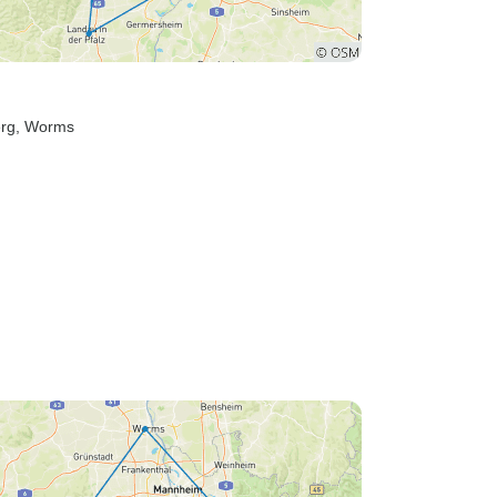
erg
, Worms