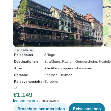
Fahrradreise
Reisedauer
8 Tage
Destinationen
Straßburg
, Rastatt
, Germersheim
, Heidel
Alter
Alle Altersgruppen willkommen
Sprache
Englisch, Deutsch
Reiseveranstalter
Eurobike
Ab
€1.149
Registrieren
to unlock savings
Broschüre herunterladen
Reise ansehen