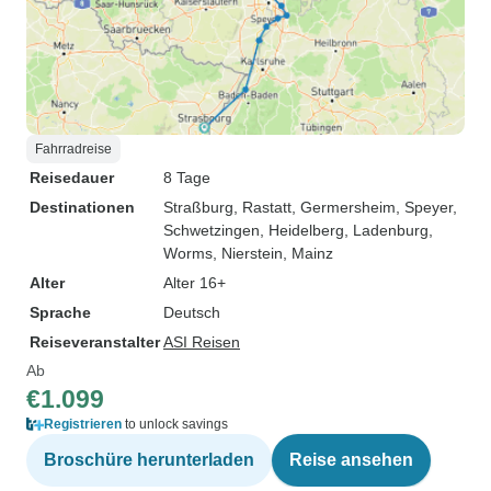
Fahrradreise
Reisedauer
8 Tage
Destinationen
Straßburg
, Rastatt
, Germersheim
, Speyer
,
Schwetzingen
, Heidelberg
, Ladenburg
,
Worms
, Nierstein
, Mainz
Alter
Alter 16+
Sprache
Deutsch
Reiseveranstalter
ASI Reisen
Ab
€1.099
Registrieren
to unlock savings
Broschüre herunterladen
Reise ansehen