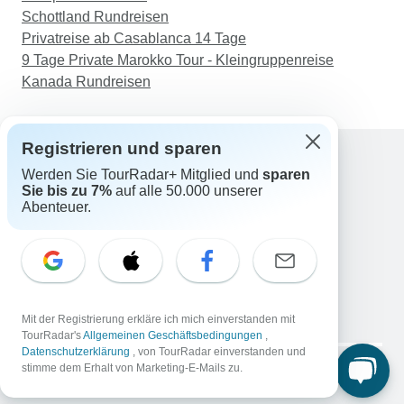
Schottland Rundreisen
Privatreise ab Casablanca 14 Tage
9 Tage Private Marokko Tour - Kleingruppenreise
Kanada Rundreisen
Registrieren und sparen
Werden Sie TourRadar+ Mitglied und
sparen
Support
Sie bis zu 7%
auf alle 50.000 unserer
Kontakt
Abenteuer.
Deutschland +49 157 3599 5047
Österreich +43 720 116651
Schweiz +41 225 183 195
E-Mail: support@tourradar.com
Sprache auswählen
Mit der Registrierung erkläre ich mich einverstanden mit
EN
DE
ES
FR
NL
TourRadar's
Allgemeinen Geschäftsbedingungen
,
Datenschutzerklärung
, von TourRadar einverstanden und
Copyright © TourRadar. Alle Rechte vorbehalten.
stimme dem Erhalt von Marketing-E-Mails zu.
Impressum
Datenschutzerklärung
Cookies
AGB