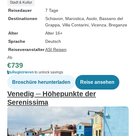
Stadt & Kultur
Reisedauer
7 Tage
Destinationen
Schiavon
, Marostica
, Asolo
, Bassano del
Grappa
, Villa Contarini
, Vicenza
, Breganze
Alter
Alter 16+
Sprache
Deutsch
Reiseveranstalter
ASI Reisen
Ab
€739
Registrieren
to unlock savings
Broschüre herunterladen
Reise ansehen
Venedig ─ Höhepunkte der
Serenissima