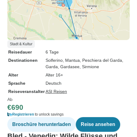
Stadt & Kultur
Reisedauer
6 Tage
Destinationen
Solferino
, Mantua
, Peschiera del Garda
,
Garda
, Gardasee
, Sirmione
Alter
Alter 16+
Sprache
Deutsch
Reiseveranstalter
ASI Reisen
Ab
€690
Registrieren
to unlock savings
Broschüre herunterladen
Reise ansehen
Bled - Venedig: Wilde Flüsse und