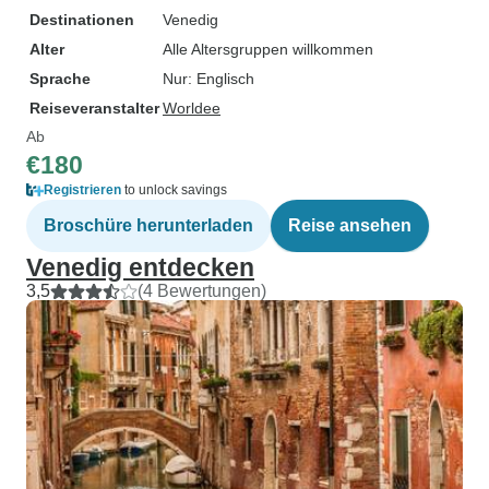
Destinationen
Venedig
Alter
Alle Altersgruppen willkommen
Sprache
Nur: Englisch
Reiseveranstalter
Worldee
Ab
€180
Registrieren
to unlock savings
Broschüre herunterladen
Reise ansehen
Venedig entdecken
3,5
(4 Bewertungen)