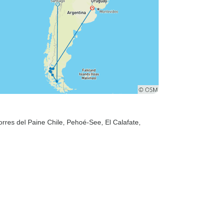
Torres del Paine Chile
, Pehoé-See
, El Calafate
,