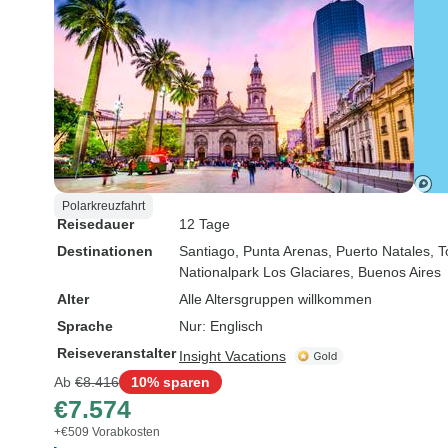
Polarkreuzfahrt
Reisedauer
12 Tage
Destinationen
Santiago
, Punta Arenas
, Puerto Natales
, 
Nationalpark Los Glaciares
, Buenos Aires
Alter
Alle Altersgruppen willkommen
Sprache
Nur: Englisch
Reiseveranstalter
Insight Vacations
Ab
€8.416
10% sparen
€7.574
+€509 Vorabkosten