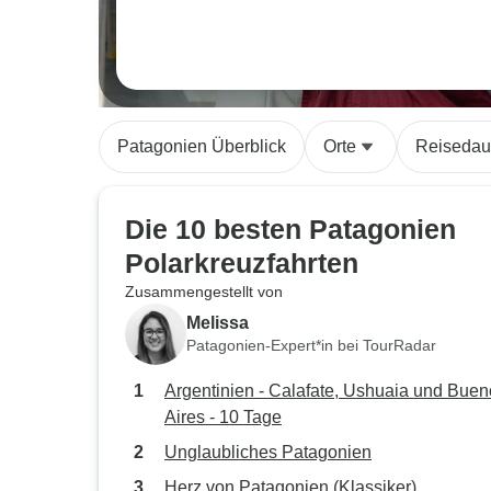
Patagonien Überblick
Orte
Reisedau
Die 10 besten Patagonien
Polarkreuzfahrten
Zusammengestellt von
Melissa
Patagonien-Expert*in bei TourRadar
Argentinien - Calafate, Ushuaia und Bue
Aires - 10 Tage
Unglaubliches Patagonien
Herz von Patagonien (Klassiker)