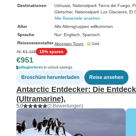
Destinationen
Ushuaia
, Nationalpark Tierra del Fuego
, P
Gletscher
, Nationalpark Los Glaciares
, El
Alle Reiseziele ansehen
Alter
Alle Altersgruppen willkommen
Sprache
Nur: Englisch, Spanisch
Reiseveranstalter
Aborigen Tours
Ab
€1.118
15% sparen
€951
Registrieren
to unlock savings
Broschüre herunterladen
Reise ansehen
Antarctic Entdecker: Die Entdec
(Ultramarine),
5,0
(2 Bewertungen)