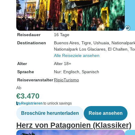
Reisedauer
16 Tage
Destinationen
Buenos Aires
, Tigre
, Ushuaia
, Nationalpar
Nationalpark Los Glaciares
, El Chalten
, To
Alle Reiseziele ansehen
Alter
Alter 18+
Sprache
Nur: Englisch, Spanisch
Reiseveranstalter
RipioTurismo
Ab
€3.470
Registrieren
to unlock savings
Broschüre herunterladen
Reise ansehen
Herz von Patagonien (Klassiker)