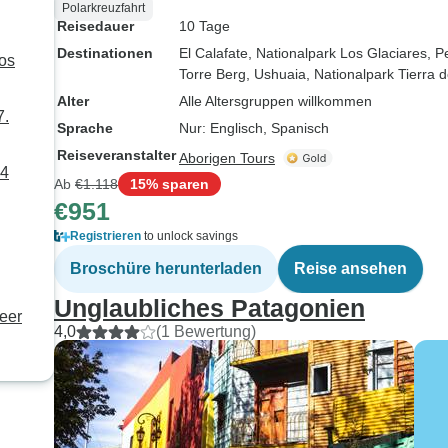
Polarkreuzfahrt
Reisedauer
10 Tage
Destinationen
El Calafate
, Nationalpark Los Glaciares
, P
nos
Torre Berg
, Ushuaia
, Nationalpark Tierra 
Alter
Alle Altersgruppen willkommen
7.
Sprache
Nur: Englisch, Spanisch
Reiseveranstalter
Aborigen Tours
 4
Ab
€1.118
15% sparen
€951
Registrieren
to unlock savings
Broschüre herunterladen
Reise ansehen
Unglaubliches Patagonien
eer
4,0
(1 Bewertung)