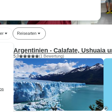
er
Reisearten
Argentinien - Calafate, Ushuaia 
5,0
(1 Bewertung)
nos