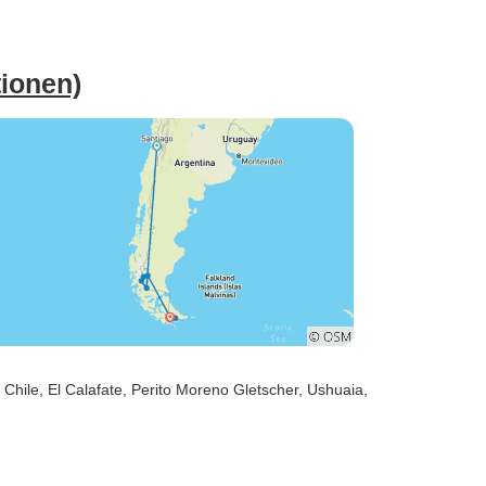
ionen)
 Chile
, El Calafate
, Perito Moreno Gletscher
, Ushuaia
,