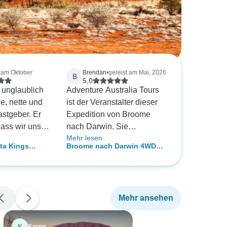
t am Oktober
Brendan
•
gereist am Mai, 2026
B
5,0
unglaublich
Adventure Australia Tours
e, nette und
ist der Veranstalter dieser
astgeber. Er
Expedition von Broome
dass wir uns
nach Darwin. Sie
Mehr lesen
lten, und er
übernachten auf tollen
ta Kings
Broome nach Darwin 4WD
Campingplätzen in der
ng) ab Alice
Kimberley
es Erlebnis,
Nähe der wunderbaren
e
pe als Ganzes
Attraktionen der Kimberley.
weißte und
Der 4WD-Truck ist großartig
Mehr ansehen
hsen ließ.
und der Reiseleiter ist sehr
dessen waren
erfahren.
d das
K
Karen