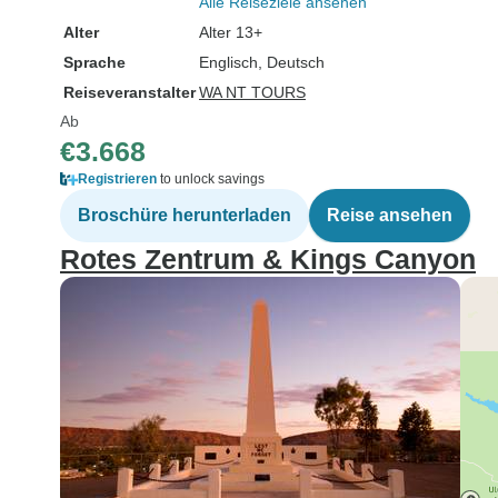
Alle Reiseziele ansehen
Alter
Alter 13+
Sprache
Englisch, Deutsch
Reiseveranstalter
WA NT TOURS
Ab
€3.668
Registrieren
to unlock savings
Broschüre herunterladen
Reise ansehen
Rotes Zentrum & Kings Canyon