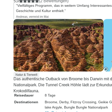
5,0
(2 Bewertungen)
“Vielfältiges Programm, das in weitem Umfang Interessante
Geschichte und Kultur enthielt.”
Andreas, verreist im Mai
Natur & Tierwelt
Das authentische Outback von Broome bis Darwin mit
Nationalpark. Die Tunnel Creek Höhle lädt zur Erkundun
Krokodilfauna.
Reisedauer
8 Tage
Destinationen
Broome
, Derby
, Fitzroy Crossing
, Geikie 
lake Argyle
, Bungle Bungle Nationalpark