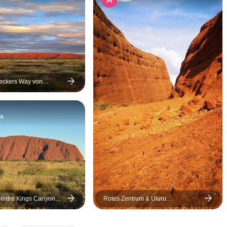
Lagerfeuer in
war der beste
habe das Gefü
mit vielen ne
nach Hause g
Ich kann dies
Ben!!!!! nur e
eckers Way von
h Alice Springs mit
s
entre Kings Canyon
Rotes Zentrum & Uluru
b Ayers Rock 3 Tage
Entdeckungsreise (9 Destinationen)