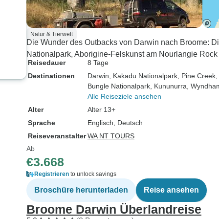
Natur & Tierwelt
Die Wunder des Outbacks von Darwin nach Broome: D
Nationalpark, Aborigine-Felskunst am Nourlangie Rock 
Reisedauer
8 Tage
Destinationen
Darwin
, Kakadu Nationalpark
, Pine Creek
,
Bungle Nationalpark
, Kununurra
, Wyndha
Alle Reiseziele ansehen
Alter
Alter 13+
Sprache
Englisch, Deutsch
Reiseveranstalter
WA NT TOURS
Ab
€3.668
Registrieren
to unlock savings
Broschüre herunterladen
Reise ansehen
Broome Darwin Überlandreise