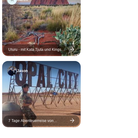
 Kings Creek
 Abend! Ich
hl, dass ich
uen Freunden
egangen bin!
e Tour und
mpfehlen.
Uluru - mit Kata Tjuta und Kings
Canyon - Öko - Zelt (Alice Springs -
Alice Springs)
Jason
7 Tage Abenteuerreise von
Adelaide nach Uluru