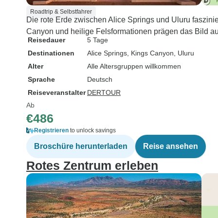
Roadtrip & Selbstfahrer
Die rote Erde zwischen Alice Springs und Uluru faszinie
Canyon und heilige Felsformationen prägen das Bild au
Reisedauer
5 Tage
Destinationen
Alice Springs
, Kings Canyon
, Uluru
Alter
Alle Altersgruppen willkommen
Sprache
Deutsch
Reiseveranstalter
DERTOUR
Ab
€486
Registrieren
to unlock savings
Broschüre herunterladen
Reise ansehen
Rotes Zentrum erleben