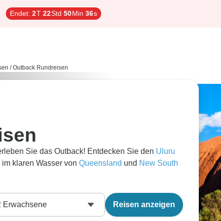
Endet:
2
T
22
Std
50
Min
35
s
sen
/
Outback Rundreisen
isen
d erleben Sie das Outback! Entdecken Sie den
Uluru
h im klaren Wasser von
Queensland
und
New South
2
Erwachsene
Reisen anzeigen