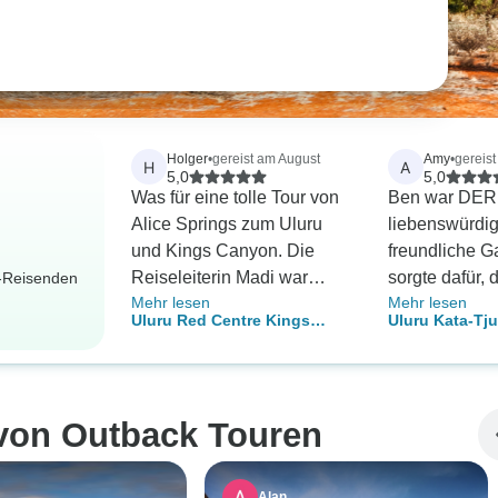
Holger
•
gereist am August
Amy
•
gereis
H
A
5,0
5,0
Was für eine tolle Tour von
Ben war DER 
Alice Springs zum Uluru
liebenswürdig
und Kings Canyon. Die
freundliche G
Reiseleiterin Madi war
sorgte dafür, 
r-Reisenden
Mehr lesen
Mehr lesen
unglaublich, eine warme
alle sicher füh
Uluru Red Centre Kings
Uluru Kata-Tju
und freundliche Stimme, es
sorgte für ein
Canyon (Camping) ab Ayers
Canyon (Campi
war so interessant, ihr
unvergesslich
Rock 3 Tage
Springs 3 Tag
zuzuhören. Madi, vielen
das die Grup
Dank für eine Tour, die wir
zusammensch
 von Outback Touren
nie vergessen werden.
zusammenwac
Unsere Aben
wunderbar un
Alan