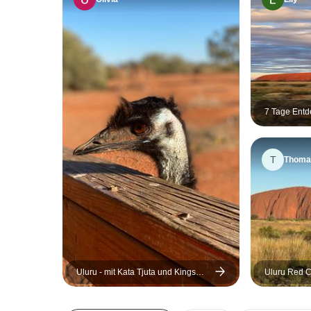
7 Tage Entd
Adelaide nac
Unterkunft
T
Thoma
Uluru - mit Kata Tjuta und Kings
Uluru Red C
Canyon - Öko - Zelt (von Yulara
(Camping) a
nach Alice Springs)