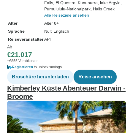
Falls
, El Questro
, Kununurra
, lake Argyle
,
Purnulululu-Nationalpark
, Halls Creek
Alle Reiseziele ansehen
Alter
Alter 8+
Sprache
Nur: Englisch
Reiseveranstalter
APT
Ab
€21.017
+€855 Vorabkosten
Registrieren
to unlock savings
Broschüre herunterladen
Reise ansehen
Kimberley Küste Abenteuer Darwin -
Broome