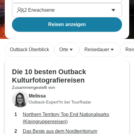
2
Erwachsene
Reisen anzeigen
Outback Überblick
Orte
Reisedauer
Rei
Die 10 besten Outback
Kulturfotografiereisen
Zusammengestellt von
Melissa
Outback-Expert*in bei TourRadar
Northern Territory Top End Nationalparks
(Kleingruppenreisen)
Das Beste aus dem Nordterritorium