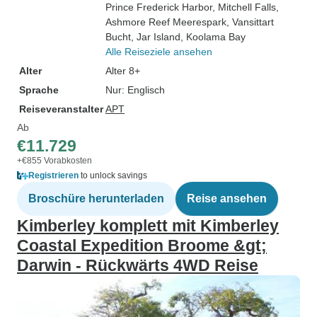
Prince Frederick Harbor
, Mitchell Falls
,
Ashmore Reef Meerespark
, Vansittart
Bucht
, Jar Island
, Koolama Bay
Alle Reiseziele ansehen
Alter
Alter 8+
Sprache
Nur: Englisch
Reiseveranstalter
APT
Ab
€11.729
+€855 Vorabkosten
Registrieren
to unlock savings
Broschüre herunterladen
Reise ansehen
Kimberley komplett mit Kimberley
Coastal Expedition Broome &gt;
Darwin - Rückwärts 4WD Reise