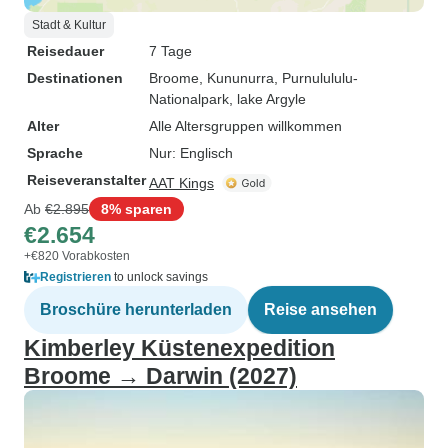
Stadt & Kultur
Reisedauer
7 Tage
Destinationen
Broome
, Kununurra
, Purnulululu-
Nationalpark
, lake Argyle
Alter
Alle Altersgruppen willkommen
Sprache
Nur: Englisch
Reiseveranstalter
AAT Kings
Ab
€2.895
8% sparen
€2.654
+€820 Vorabkosten
Registrieren
to unlock savings
Broschüre herunterladen
Reise ansehen
Kimberley Küstenexpedition
Broome → Darwin (2027)