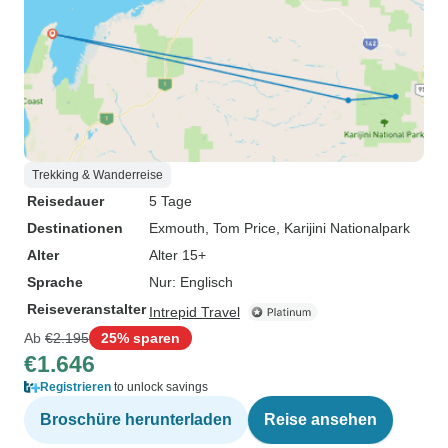
Trekking & Wanderreise
Reisedauer
5 Tage
Destinationen
Exmouth
, Tom Price
, Karijini Nationalpark
Alter
Alter 15+
Sprache
Nur: Englisch
Reiseveranstalter
Intrepid Travel
Ab
€2.195
25% sparen
€1.646
Registrieren
to unlock savings
Broschüre herunterladen
Reise ansehen