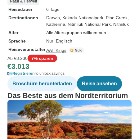
Natur & Tierwelt
Reisedauer
6 Tage
Destinationen
Darwin
, Kakadu Nationalpark
, Pine Creek
,
Katherine
, Nitmiluk National Park
, Nitmiluk
Alter
Alle Altersgruppen willkommen
Sprache
Nur: Englisch
Reiseveranstalter
AAT Kings
Ab
€3.230
7% sparen
€3.013
Registrieren
to unlock savings
Broschüre herunterladen
Reise ansehen
Das Beste aus dem Nordterritorium