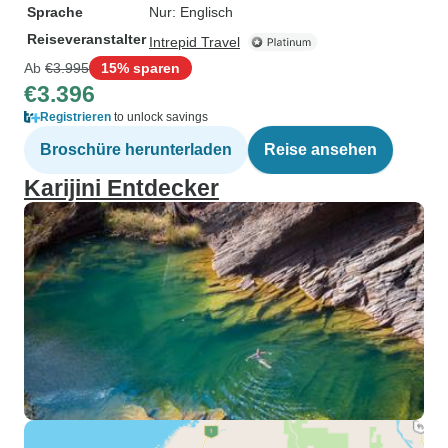
Sprache
Nur: Englisch
Reiseveranstalter
Intrepid Travel
Ab
€3.995
15% sparen
€3.396
Registrieren
to unlock savings
Broschüre herunterladen
Reise ansehen
Karijini Entdecker