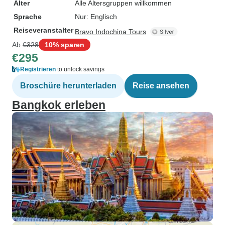
Alter
Alle Altersgruppen willkommen
Sprache
Nur: Englisch
Reiseveranstalter
Bravo Indochina Tours
Ab
€328
10% sparen
€295
Registrieren
to unlock savings
Broschüre herunterladen
Reise ansehen
Bangkok erleben