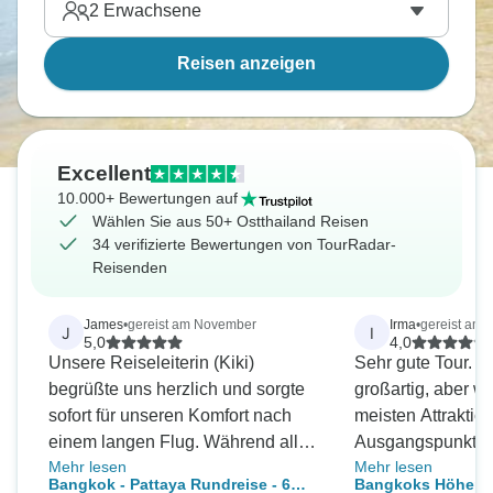
2
Erwachsene
Reisen anzeigen
Excellent
10.000+ Bewertungen auf
Wählen Sie aus 50+ Ostthailand Reisen
34 verifizierte Bewertungen von TourRadar-
Reisenden
James
•
gereist am November
Irma
•
gereist am 
J
I
5,0
4,0
Unsere Reiseleiterin (Kiki)
Sehr gute Tour. D
begrüßte uns herzlich und sorgte
großartig, aber w
sofort für unseren Komfort nach
meisten Attrakti
einem langen Flug. Während aller
Ausgangspunkt fü
Mehr lesen
Mehr lesen
Fahrten blieb sie engagiert und
Reiseleiter waren
Bangkok - Pattaya Rundreise - 6
Bangkoks Höhepun