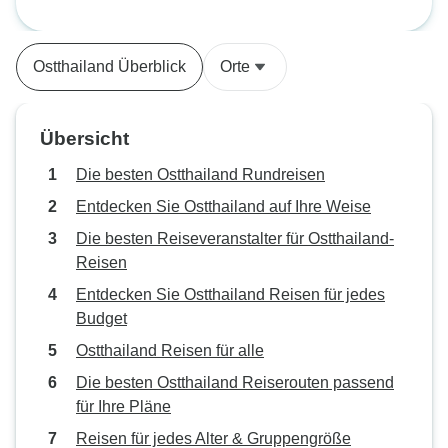
bot viele Informationen über die
ausgezeichnet.
Tage
Gegend und das, was wir sahen.
Sie half uns beim Einchecken in
Ostthailand Überblick
Orte
alle Hotels, Touren und
Restaurants und half sogar bei der
Suche nach besonderen
Übersicht
Souvenirs. Kiki und unser Fahrer
blieben während der gesamten
Die besten Ostthailand Rundreisen
Reise an unserer Seite und
Entdecken Sie Ostthailand auf Ihre Weise
erklärten uns klar und deutlich den
Die besten Reiseveranstalter für Ostthailand-
Plan für jeden Tag. Am Ende des
Reisen
Tages wurden wir über den
nächsten Tag informiert. Sie waren
Entdecken Sie Ostthailand Reisen für jedes
in der Lage, auf unsere
Budget
Bedürfnisse einzugehen und wir
Ostthailand Reisen für alle
sind sehr zufrieden mit unseren
Die besten Ostthailand Reiserouten passend
Reiseleitern. Die Unterkünfte
für Ihre Pläne
waren sehr gut, sogar auf 3-
Sterne-Niveau. In jedem Hotel gab
Reisen für jedes Alter & Gruppengröße