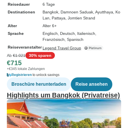
Reisedauer
6 Tage
Destinationen
Bangkok
, Damnoen Saduak
, Ayutthaya
, Ko
Lan
, Pattaya
, Jomtien Strand
Alter
Alter 6+
Sprache
Englisch, Deutsch, Italienisch,
Französisch, Spanisch
Reiseveranstalter
Legend Travel Group
Ab
€1.021
30% sparen
€715
+€345 lokale Zahlungen
Registrieren
to unlock savings
Broschüre herunterladen
Reise ansehen
Highlights um Bangkok (Privatreise)