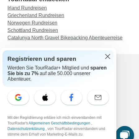
Irland Rundreisen
Griechenland Rundreisen
Norwegen Rundreisen
Schottland Rundreisen
Catalunya North Gravel Bikepacking Abenteuerreise
Registrieren und sparen
Werden Sie TourRadar+ Mitglied und
sparen
Sie bis zu 7%
auf alle 50.000 unserer
Support
Abenteuer.
Kontakt
Deutschland +49 157 3599 5047
Österreich +43 720 116651
Schweiz +41 225 183 195
E-Mail: support@tourradar.com
Sprache auswählen
Mit der Registrierung erkläre ich mich einverstanden mit
EN
DE
ES
FR
NL
TourRadar's
Allgemeinen Geschäftsbedingungen
,
Datenschutzerklärung
, von TourRadar einverstanden und
Copyright © TourRadar. Alle Rechte vorbehalten.
stimme dem Erhalt von Marketing-E-Mails zu.