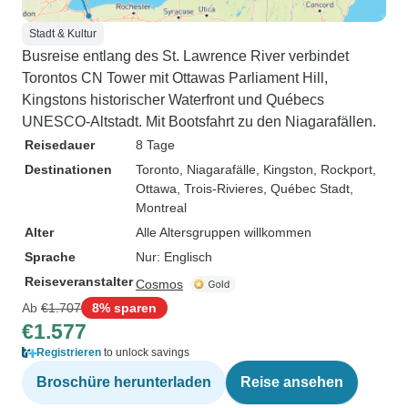
Stadt & Kultur
Busreise entlang des St. Lawrence River verbindet
Torontos CN Tower mit Ottawas Parliament Hill,
Kingstons historischer Waterfront und Québecs
UNESCO-Altstadt. Mit Bootsfahrt zu den Niagarafällen.
Reisedauer
8 Tage
Destinationen
Toronto
, Niagarafälle
, Kingston
, Rockport
,
Ottawa
, Trois-Rivieres
, Québec Stadt
,
Montreal
Alter
Alle Altersgruppen willkommen
Sprache
Nur: Englisch
Reiseveranstalter
Cosmos
Ab
€1.707
8% sparen
€1.577
Registrieren
to unlock savings
Broschüre herunterladen
Reise ansehen