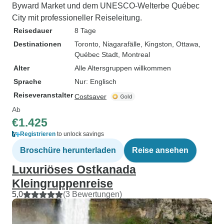
Byward Market und dem UNESCO-Welterbe Québec
City mit professioneller Reiseleitung.
Reisedauer
8 Tage
Destinationen
Toronto
, Niagarafälle
, Kingston
, Ottawa
,
Québec Stadt
, Montreal
Alter
Alle Altersgruppen willkommen
Sprache
Nur: Englisch
Reiseveranstalter
Costsaver
Ab
€1.425
Registrieren
to unlock savings
Broschüre herunterladen
Reise ansehen
Luxuriöses Ostkanada
Kleingruppenreise
5,0
(3 Bewertungen)