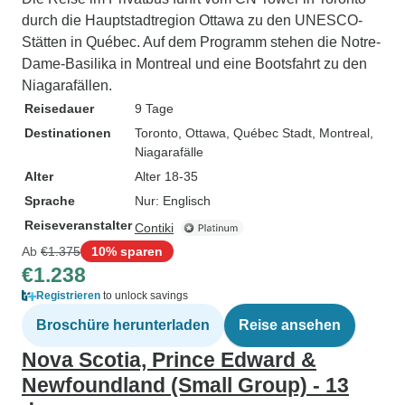
durch die Hauptstadtregion Ottawa zu den UNESCO-
Stätten in Québec. Auf dem Programm stehen die Notre-
Dame-Basilika in Montreal und eine Bootsfahrt zu den
Niagarafällen.
Reisedauer
9 Tage
Destinationen
Toronto
, Ottawa
, Québec Stadt
, Montreal
,
Niagarafälle
Alter
Alter 18-35
Sprache
Nur: Englisch
Reiseveranstalter
Contiki
Ab
€1.375
10% sparen
€1.238
Registrieren
to unlock savings
Broschüre herunterladen
Reise ansehen
Nova Scotia, Prince Edward &
Newfoundland (Small Group) - 13