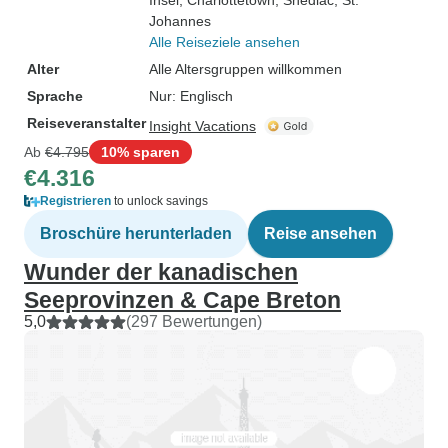
Insel
, Charlottetown
, Shediac
, St.
Johannes
Alle Reiseziele ansehen
Alter
Alle Altersgruppen willkommen
Sprache
Nur: Englisch
Reiseveranstalter
Insight Vacations
Ab
€4.795
10% sparen
€4.316
Registrieren
to unlock savings
Broschüre herunterladen
Reise ansehen
Wunder der kanadischen
Seeprovinzen & Cape Breton
5,0
(297 Bewertungen)