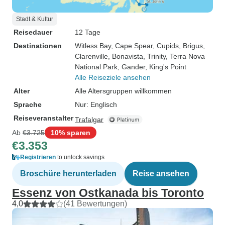
Stadt & Kultur
Reisedauer
12 Tage
Destinationen
Witless Bay
, Cape Spear
, Cupids
, Brigus
,
Clarenville
, Bonavista
, Trinity
, Terra Nova
National Park
, Gander
, King's Point
Alle Reiseziele ansehen
Alter
Alle Altersgruppen willkommen
Sprache
Nur: Englisch
Reiseveranstalter
Trafalgar
Ab
€3.725
10% sparen
€3.353
Registrieren
to unlock savings
Broschüre herunterladen
Reise ansehen
Essenz von Ostkanada bis Toronto
4,0
(41 Bewertungen)