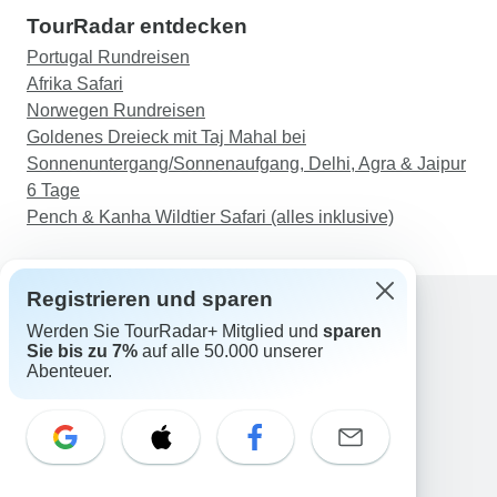
TourRadar entdecken
Portugal Rundreisen
Afrika Safari
Norwegen Rundreisen
Goldenes Dreieck mit Taj Mahal bei
Sonnenuntergang/Sonnenaufgang, Delhi, Agra & Jaipur
6 Tage
Pench & Kanha Wildtier Safari (alles inklusive)
Registrieren und sparen
Werden Sie TourRadar+ Mitglied und
sparen
Support
Sie bis zu 7%
auf alle 50.000 unserer
Kontakt
Abenteuer.
Deutschland +49 157 3599 5047
Österreich +43 720 116651
Schweiz +41 225 183 195
E-Mail: support@tourradar.com
Sprache auswählen