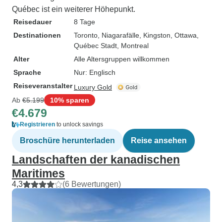
Québec ist ein weiterer Höhepunkt.
Reisedauer
8 Tage
Destinationen
Toronto
, Niagarafälle
, Kingston
, Ottawa
,
Québec Stadt
, Montreal
Alter
Alle Altersgruppen willkommen
Sprache
Nur: Englisch
Reiseveranstalter
Luxury Gold
Ab
€5.199
10% sparen
€4.679
Registrieren
to unlock savings
Broschüre herunterladen
Reise ansehen
Landschaften der kanadischen
Maritimes
4,3
(6 Bewertungen)