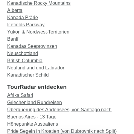
Wurst und Kartoffeln. Eine Tour, die man in den
Kanadische Rocky Mountains
Reiseplan aufnehmen sollte, wäre eine
Alberta
Walbeobachtungsoption. Ansonsten waren alle
Kanada Prärie
Touren ausgezeichnet.
Icefields Parkway
Yukon & Nordwest-Territorien
Banff
Kanadas Seeprovinzen
Neuschottland
British Columbia
Neufundland und Labrador
Kanadischer Schild
TourRadar entdecken
Afrika Safari
Griechenland Rundreisen
Überquerung des Andensees, von Santiago nach
Buenos Aires - 13 Tage
Höhepunkte Australiens
Pride Segeln in Kroatien (von Dubrovnik nach Split)