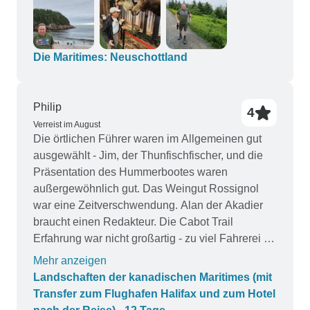
Die Maritimes: Neuschottland
Philip
4
Verreist im August
Die örtlichen Führer waren im Allgemeinen gut
ausgewählt - Jim, der Thunfischfischer, und die
Präsentation des Hummerbootes waren
außergewöhnlich gut. Das Weingut Rossignol
war eine Zeitverschwendung. Alan der Akadier
braucht einen Redakteur. Die Cabot Trail
Erfahrung war nicht großartig - zu viel Fahrerei für
zu wenig ikonische Aussichten. Hopewell Rocks
Mehr anzeigen
an der Bay of Fundy war im Gegensatz dazu viel
Landschaften der kanadischen Maritimes (mit
besser, aber wir hätten dort eine Stunde länger
Transfer zum Flughafen Halifax und zum Hotel
bleiben können. Auch im AG Bell Museum in