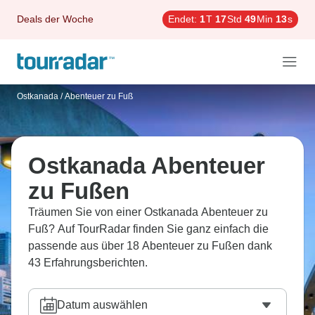
Deals der Woche
Endet:
1
T
17
Std
49
Min
12
s
Ostkanada
/
Abenteuer zu Fuß
Ostkanada Abenteuer
zu Fußen
Träumen Sie von einer Ostkanada Abenteuer zu
Fuß? Auf TourRadar finden Sie ganz einfach die
passende aus über 18 Abenteuer zu Fußen dank
43 Erfahrungsberichten.
Datum auswählen