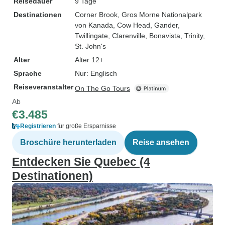
Reisedauer
9 Tage
Destinationen
Corner Brook
, Gros Morne Nationalpark
von Kanada
, Cow Head
, Gander
,
Twillingate
, Clarenville
, Bonavista
, Trinity
,
St. John's
Alter
Alter 12+
Sprache
Nur: Englisch
Reiseveranstalter
On The Go Tours
Ab
€3.485
Registrieren
für große Ersparnisse
Broschüre herunterladen
Reise ansehen
Entdecken Sie Quebec (4
Destinationen)