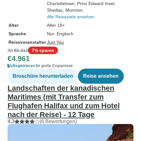
Charlottetown
, Prinz Edward Insel
,
Shediac
, Moncton
Alle Reiseziele ansehen
Alter
Alter 18+
Sprache
Nur: Englisch
Reiseveranstalter
Just You
Ab
€5.312
7% sparen
€4.961
Registrieren
für große Ersparnisse
Broschüre herunterladen
Reise ansehen
Landschaften der kanadischen
Maritimes (mit Transfer zum
Flughafen Halifax und zum Hotel
nach der Reise) - 12 Tage
4,3
(6 Bewertungen)