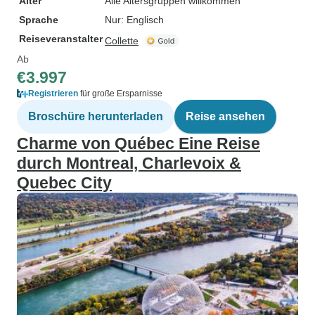
Alter
Alle Altersgruppen willkommen
Sprache
Nur: Englisch
Reiseveranstalter
Collette
Ab
€3.997
Registrieren
für große Ersparnisse
Broschüre herunterladen
Reise ansehen
Charme von Québec Eine Reise
durch Montreal, Charlevoix &
Quebec City