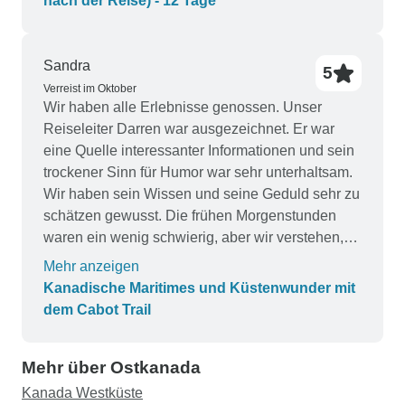
nach der Reise) - 12 Tage
Baddeck. Insgesamt hat es uns gut gefallen, aber
wir fanden das Tempo generell zu schnell.
Sandra
5
Verreist im Oktober
Wir haben alle Erlebnisse genossen. Unser
Reiseleiter Darren war ausgezeichnet. Er war
eine Quelle interessanter Informationen und sein
trockener Sinn für Humor war sehr unterhaltsam.
Wir haben sein Wissen und seine Geduld sehr zu
schätzen gewusst. Die frühen Morgenstunden
waren ein wenig schwierig, aber wir verstehen,
dass wir deshalb so viel unternehmen konnten.
Mehr anzeigen
Das Frühstück könnte verbessert werden. Ich
Kanadische Maritimes und Küstenwunder mit
werde vielleicht ein Jahr lang kein Rührei mehr
dem Cabot Trail
machen. Mehr Abwechslung wäre
wünschenswert. In einem Hotel gab es Bagels
Mehr über Ostkanada
und in einem anderen Fischfrikadellen,
ansonsten hatten wir jeden Tag Rührei, Speck,
Kanada Westküste