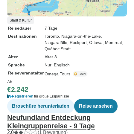
Stadt & Kultur
Reisedauer
7 Tage
Destinationen
Toronto
, Niagara-on-the-Lake
,
Niagarafälle
, Rockport
, Ottawa
, Montreal
,
Québec Stadt
Alter
Alter 8+
Sprache
Nur: Englisch
Reiseveranstalter
Omega Tours
Ab
€2.242
Registrieren
für große Ersparnisse
Broschüre herunterladen
Reise ansehen
Neufundland Entdeckung
Kleingruppenreise - 9 Tage
2,0
(1 Bewertung)