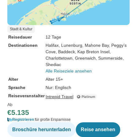
Stadt & Kultur
Reisedauer
12 Tage
Destinationen
Halifax
, Lunenburg
, Mahone Bay
, Peggy’s
Cove
, Baddeck
, Kap Breton Insel
,
Charlottetown
, Greenwich
, Summerside
,
Shediac
Alle Reiseziele ansehen
Alter
Alter 15+
Sprache
Nur: Englisch
Reiseveranstalter
Intrepid Travel
Ab
€5.135
Registrieren
für große Ersparnisse
Broschüre herunterladen
Reise ansehen