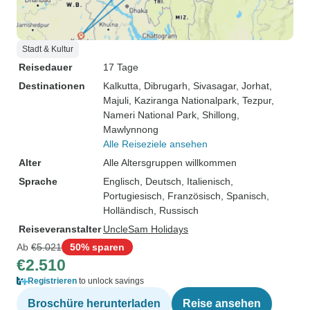
Stadt & Kultur
Reisedauer
17 Tage
Destinationen
Kalkutta
, Dibrugarh
, Sivasagar
, Jorhat
,
Majuli
, Kaziranga Nationalpark
, Tezpur
,
Nameri National Park
, Shillong
,
Mawlynnong
Alle Reiseziele ansehen
Alter
Alle Altersgruppen willkommen
Sprache
Englisch, Deutsch, Italienisch,
Portugiesisch, Französisch, Spanisch,
Holländisch, Russisch
Reiseveranstalter
UncleSam Holidays
Ab
€5.021
50% sparen
€2.510
Registrieren
to unlock savings
Broschüre herunterladen
Reise ansehen