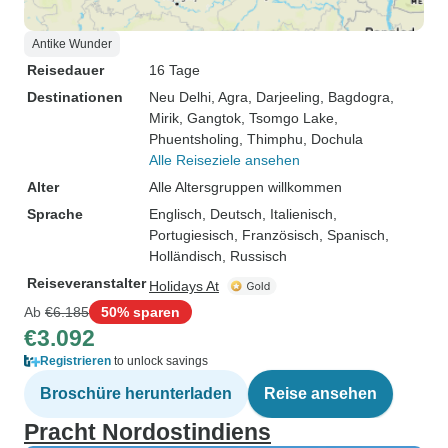
Antike Wunder
Reisedauer
16 Tage
Destinationen
Neu Delhi
, Agra
, Darjeeling
, Bagdogra
,
Mirik
, Gangtok
, Tsomgo Lake
,
Phuentsholing
, Thimphu
, Dochula
Alle Reiseziele ansehen
Alter
Alle Altersgruppen willkommen
Sprache
Englisch, Deutsch, Italienisch,
Portugiesisch, Französisch, Spanisch,
Holländisch, Russisch
Reiseveranstalter
Holidays At
Ab
€6.185
50% sparen
€3.092
Registrieren
to unlock savings
Broschüre herunterladen
Reise ansehen
Pracht Nordostindiens