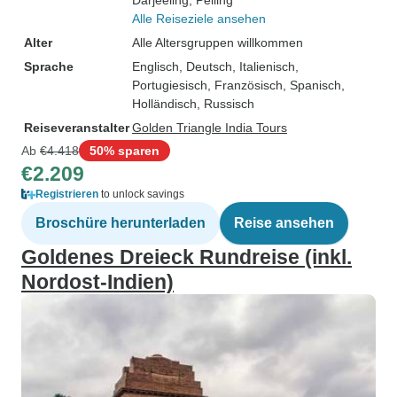
Darjeeling
, Pelling
Alle Reiseziele ansehen
Alter
Alle Altersgruppen willkommen
Sprache
Englisch, Deutsch, Italienisch,
Portugiesisch, Französisch, Spanisch,
Holländisch, Russisch
Reiseveranstalter
Golden Triangle India Tours
Ab
€4.418
50% sparen
€2.209
Registrieren
to unlock savings
Broschüre herunterladen
Reise ansehen
Goldenes Dreieck Rundreise (inkl.
Nordost-Indien)