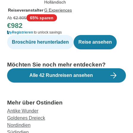
Holländisch
Reiseveranstalter
G Experiences
Ab
€2.805
65% sparen
€982
Registrieren
to unlock savings
Broschüre herunterladen
Reise ansehen
Möchten Sie noch mehr entdecken?
Alle 42 Rundreisen ansehen
Mehr über Ostindien
Antike Wunder
Goldenes Dreieck
Nordindien
Südindien