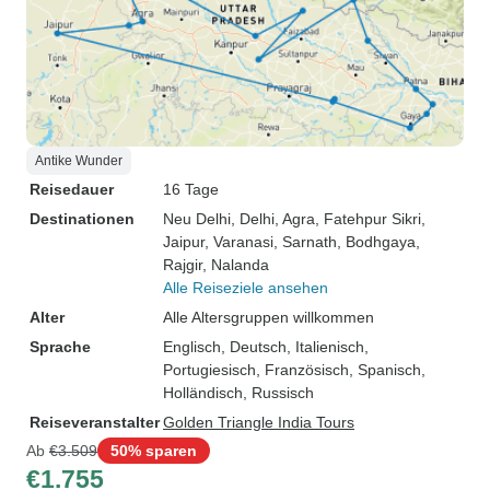
Antike Wunder
Reisedauer
16 Tage
Destinationen
Neu Delhi
, Delhi
, Agra
, Fatehpur Sikri
,
Jaipur
, Varanasi
, Sarnath
, Bodhgaya
,
Rajgir
, Nalanda
Alle Reiseziele ansehen
Alter
Alle Altersgruppen willkommen
Sprache
Englisch, Deutsch, Italienisch,
Portugiesisch, Französisch, Spanisch,
Holländisch, Russisch
Reiseveranstalter
Golden Triangle India Tours
Ab
€3.509
50% sparen
€1.755