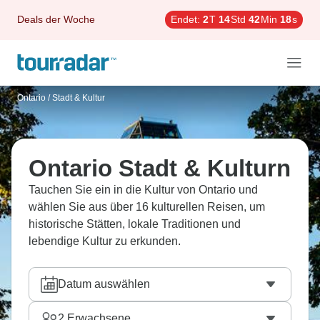
Deals der Woche
Endet:
2
T
14
Std
42
Min
17
s
Ontario
/
Stadt & Kultur
Ontario Stadt & Kulturn
Tauchen Sie ein in die Kultur von Ontario und
wählen Sie aus über 16 kulturellen Reisen, um
historische Stätten, lokale Traditionen und
lebendige Kultur zu erkunden.
Datum auswählen
2
Erwachsene