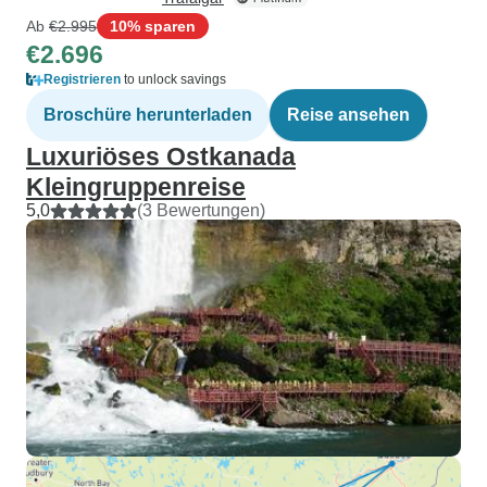
Ab
€2.995
10% sparen
€2.696
Registrieren
to unlock savings
Broschüre herunterladen
Reise ansehen
Luxuriöses Ostkanada
Kleingruppenreise
5,0
(3 Bewertungen)