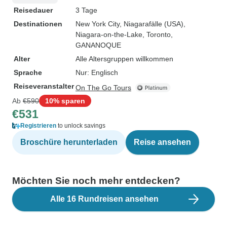
Reisedauer
3 Tage
Destinationen
New York City
, Niagarafälle (USA)
,
Niagara-on-the-Lake
, Toronto
,
GANANOQUE
Alter
Alle Altersgruppen willkommen
Sprache
Nur: Englisch
Reiseveranstalter
On The Go Tours
Ab
€590
10% sparen
€531
Registrieren
to unlock savings
Broschüre herunterladen
Reise ansehen
Möchten Sie noch mehr entdecken?
Alle 16 Rundreisen ansehen