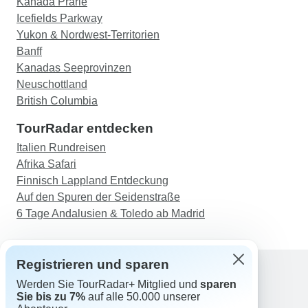
Kanada Prärie
Icefields Parkway
Yukon & Nordwest-Territorien
Banff
Kanadas Seeprovinzen
Neuschottland
British Columbia
TourRadar entdecken
Italien Rundreisen
Afrika Safari
Finnisch Lappland Entdeckung
Auf den Spuren der Seidenstraße
6 Tage Andalusien & Toledo ab Madrid
Registrieren und sparen
Werden Sie TourRadar+ Mitglied und
sparen
Support
Sie bis zu 7%
auf alle 50.000 unserer
Kontakt