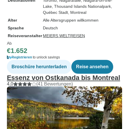
Destinationen
Toronto
, Niagarafälle
, Niagara-on-the-
Lake
, Thousand Islands Nationalpark
,
Québec Stadt
, Montreal
Alter
Alle Altersgruppen willkommen
Sprache
Deutsch
Reiseveranstalter
MEIERS WELTREISEN
Ab
€1.652
Registrieren
to unlock savings
Broschüre herunterladen
Reise ansehen
Essenz von Ostkanada bis Montreal
4,0
(41 Bewertungen)