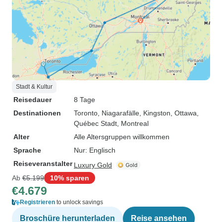
Stadt & Kultur
Reisedauer
8 Tage
Destinationen
Toronto
, Niagarafälle
, Kingston
, Ottawa
,
Québec Stadt
, Montreal
Alter
Alle Altersgruppen willkommen
Sprache
Nur: Englisch
Reiseveranstalter
Luxury Gold
Ab
€5.199
10% sparen
€4.679
Registrieren
to unlock savings
Broschüre herunterladen
Reise ansehen