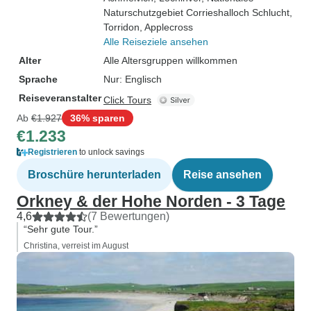
Naturschutzgebiet Corrieshalloch Schlucht
,
Torridon
, Applecross
Alle Reiseziele ansehen
Alter
Alle Altersgruppen willkommen
Sprache
Nur: Englisch
Reiseveranstalter
Click Tours
Ab
€1.927
36% sparen
€1.233
Registrieren
to unlock savings
Broschüre herunterladen
Reise ansehen
Orkney & der Hohe Norden - 3 Tage
4,6
(7 Bewertungen)
“Sehr gute Tour.”
Christina, verreist im August