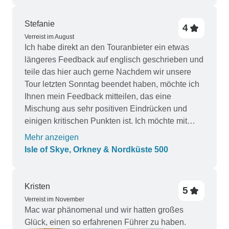
Stefanie
4
Verreist im August
Ich habe direkt an den Touranbieter ein etwas
längeres Feedback auf englisch geschrieben und
teile das hier auch gerne Nachdem wir unsere
Tour letzten Sonntag beendet haben, möchte ich
Ihnen mein Feedback mitteilen, das eine
Mischung aus sehr positiven Eindrücken und
einigen kritischen Punkten ist. Ich möchte mit
dem positivsten Aspekt der Reise beginnen:
Mehr anzeigen
unserem Reiseleiter Tom. Er hat hervorragende
Isle of Skye, Orkney & Nordküste 500
Arbeit geleistet und dafür gesorgt, dass die
unterschiedlichen Bedürfnisse und Vorlieben der
Gruppe erfüllt wurden - sei es in Bezug auf die
Kristen
5
Häufigkeit und Länge der Pausen, die Auswahl
Verreist im November
der Aktivitäten oder die Empfehlungen für das
Mac war phänomenal und wir hatten großes
Abendessen. Sowohl aus der Sicht meiner
Glück, einen so erfahrenen Führer zu haben.