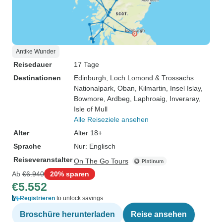
Antike Wunder
Reisedauer
17 Tage
Destinationen
Edinburgh
, Loch Lomond & Trossachs
Nationalpark
, Oban
, Kilmartin
, Insel Islay
,
Bowmore
, Ardbeg
, Laphroaig
, Inveraray
,
Isle of Mull
Alle Reiseziele ansehen
Alter
Alter 18+
Sprache
Nur: Englisch
Reiseveranstalter
On The Go Tours
Ab
€6.940
20% sparen
€5.552
Registrieren
to unlock savings
Broschüre herunterladen
Reise ansehen