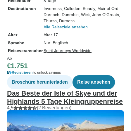
Reisedauer
8 Tage
Destinationen
Inverness
, Culloden
, Beauly
, Muir of Ord
,
Dornoch
, Dunrobin
, Wick
, John O'Groats
,
Thurso
, Durness
Alle Reiseziele ansehen
Alter
Alter 17+
Sprache
Nur: Englisch
Reiseveranstalter
Spirit Journeys Worldwide
Ab
€1.751
Registrieren
to unlock savings
Broschüre herunterladen
Reise ansehen
Das Beste der Isle of Skye und der
Highlands 5 Tage Kleingruppenreise
4,5
(2 Bewertungen)