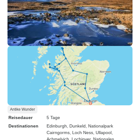
Antike Wunder
Reisedauer
5 Tage
Destinationen
Edinburgh
, Dunkeld
, Nationalpark
Cairngorms
, Loch Ness
, Ullapool
,
Achmelvich
, Lochinver
, Nationales