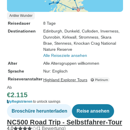
Antike Wunder
Reisedauer
8 Tage
Destinationen
Edinburgh
, Dunkeld
, Culloden
, Inverness
,
Dunrobin
, Kirkwall
, Stromness
, Skara
Brae
, Stenness
, Knockan Crag National
Nature Reserve
Alle Reiseziele ansehen
Alter
Alle Altersgruppen willkommen
Sprache
Nur: Englisch
Reiseveranstalter
Highland Explorer Tours
Ab
€2.115
Registrieren
to unlock savings
Broschüre herunterladen
Reise ansehen
NC500 Road Trip - Selbstfahrer-Tour
4,0
(1 Bewertung)