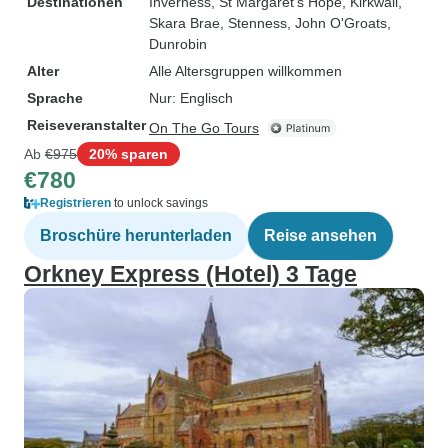
Destinationen
Inverness
, St Margaret's Hope
, Kirkwall
,
Skara Brae
, Stenness
, John O'Groats
,
Dunrobin
Alter
Alle Altersgruppen willkommen
Sprache
Nur: Englisch
Reiseveranstalter
On The Go Tours
Ab
€975
20% sparen
€780
Registrieren
to unlock savings
Broschüre herunterladen
Reise ansehen
Orkney Express (Hotel) 3 Tage