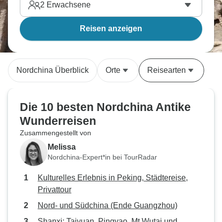
2
Erwachsene
Reisen anzeigen
Nordchina Überblick
Orte
Reisearten
Die 10 besten Nordchina Antike
Wunderreisen
Zusammengestellt von
Melissa
Nordchina-Expert*in bei TourRadar
Kulturelles Erlebnis in Peking, Städtereise,
Privattour
Nord- und Südchina (Ende Guangzhou)
Shanxi: Taiyuan, Pingyao, Mt Wutai und