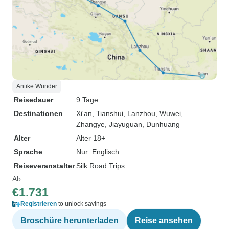
Antike Wunder
Reisedauer
9 Tage
Destinationen
Xi'an
, Tianshui
, Lanzhou
, Wuwei
,
Zhangye
, Jiayuguan
, Dunhuang
Alter
Alter 18+
Sprache
Nur: Englisch
Reiseveranstalter
Silk Road Trips
Ab
€1.731
Registrieren
to unlock savings
Broschüre herunterladen
Reise ansehen