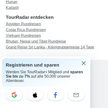
Hunan
Kailash
TourRadar entdecken
Ägypten Rundreisen
Costa Rica Rundreisen
Vietnam Rundreisen
Bhutan, Nepal und Tibet Rundreise
Grand Reise Sri Lanka - Kleingruppenreise 14 Tage
Registrieren und sparen
Werden Sie TourRadar+ Mitglied und
sparen
Support
Sie bis zu 7%
auf alle 50.000 unserer
Kontakt
Abenteuer.
Deutschland +49 157 3599 5047
Österreich +43 720 116651
Schweiz +41 225 183 195
E-Mail: support@tourradar.com
Sprache auswählen