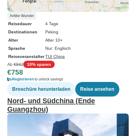
Antike Wunder
Reisedauer
4 Tage
Destinationen
Peking
Alter
Alter 10+
Sprache
Nur: Englisch
Reiseveranstalter
TUI China
Ab
€842
10% sparen
€758
Registrieren
to unlock savings
Broschüre herunterladen
Reise ansehen
Nord- und Südchina (Ende
Guangzhou)