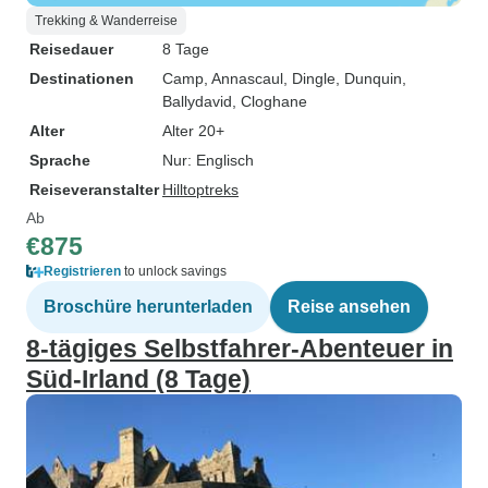
Trekking & Wanderreise
Reisedauer
8 Tage
Destinationen
Camp
, Annascaul
, Dingle
, Dunquin
,
Ballydavid
, Cloghane
Alter
Alter 20+
Sprache
Nur: Englisch
Reiseveranstalter
Hilltoptreks
Ab
€875
Registrieren
to unlock savings
Broschüre herunterladen
Reise ansehen
8‑tägiges Selbstfahrer-Abenteuer in
Süd-Irland (8 Tage)