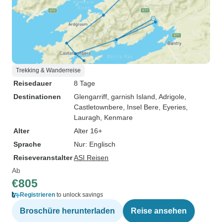
Trekking & Wanderreise
Reisedauer
8 Tage
Destinationen
Glengarriff
, garnish Island
, Adrigole
,
Castletownbere
, Insel Bere
, Eyeries
,
Lauragh
, Kenmare
Alter
Alter 16+
Sprache
Nur: Englisch
Reiseveranstalter
ASI Reisen
Ab
€805
Registrieren
to unlock savings
Broschüre herunterladen
Reise ansehen