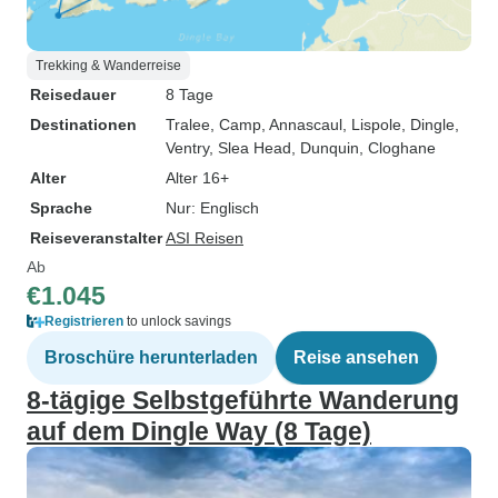
Trekking & Wanderreise
Reisedauer
8 Tage
Destinationen
Tralee
, Camp
, Annascaul
, Lispole
, Dingle
,
Ventry
, Slea Head
, Dunquin
, Cloghane
Alter
Alter 16+
Sprache
Nur: Englisch
Reiseveranstalter
ASI Reisen
Ab
€1.045
Registrieren
to unlock savings
Broschüre herunterladen
Reise ansehen
8‑tägige Selbstgeführte Wanderung
auf dem Dingle Way (8 Tage)