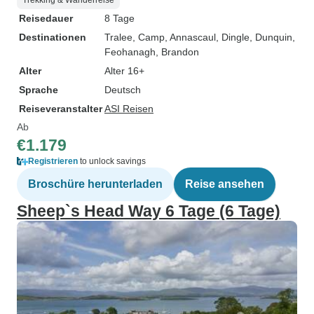
Trekking & Wanderreise
Reisedauer
8 Tage
Destinationen
Tralee
, Camp
, Annascaul
, Dingle
, Dunquin
,
Feohanagh
, Brandon
Alter
Alter 16+
Sprache
Deutsch
Reiseveranstalter
ASI Reisen
Ab
€1.179
Registrieren
to unlock savings
Broschüre herunterladen
Reise ansehen
Sheep`s Head Way 6 Tage (6 Tage)