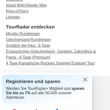
Irland Wild Atlantic Way
Ring of Kerry
Leinster
TourRadar entdecken
Mexiko Rundreisen
Griechenland Rundreisen
Schätze der Inka - 6 Tage
Erstaunliches Griechenland - Santorin, Zakynthos &
Paros - 8 Tage (Premium)
4 Tage Kanadische Rockies Sommer Explorer Tour
Registrieren und sparen
Werden Sie TourRadar+ Mitglied und
sparen
Support
Sie bis zu 7%
auf alle 50.000 unserer
Kontakt
Abenteuer.
Deutschland +49 157 3599 5047
Österreich +43 720 116651