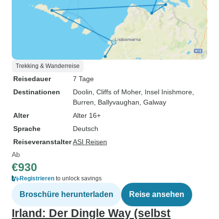
Trekking & Wanderreise
Reisedauer
7 Tage
Destinationen
Doolin
, Cliffs of Moher
, Insel Inishmore
,
Burren
, Ballyvaughan
, Galway
Alter
Alter 16+
Sprache
Deutsch
Reiseveranstalter
ASI Reisen
Ab
€930
Registrieren
to unlock savings
Broschüre herunterladen
Reise ansehen
Irland: Der Dingle Way (selbst