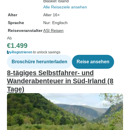
Blasket Island
Alle Reiseziele ansehen
Alter
Alter 16+
Sprache
Nur: Englisch
Reiseveranstalter
ASI Reisen
Ab
€1.499
Registrieren
to unlock savings
Broschüre herunterladen
Reise ansehen
8‑tägiges Selbstfahrer- und
Wanderabenteuer in Süd-Irland (8
Tage)