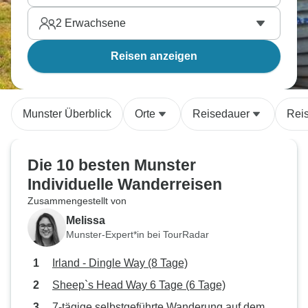
2
Erwachsene
Reisen anzeigen
Munster Überblick
Orte
Reisedauer
Rei
Die 10 besten Munster
Individuelle Wanderreisen
Zusammengestellt von
Melissa
Munster-Expert*in bei TourRadar
Irland - Dingle Way (8 Tage)
Sheep`s Head Way 6 Tage (6 Tage)
7-tägige selbstgeführte Wanderung auf dem