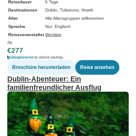
Reisedauer
5 Tage
Destinationen
Dublin
, Tullamore
, Howth
Alter
Alle Altersgruppen willkommen
Sprache
Nur: Englisch
Reiseveranstalter
Worldee
Ab
€277
Registrieren
to unlock savings
Broschüre herunterladen
Reise ansehen
Dublin-Abenteuer: Ein
familienfreundlicher Ausflug