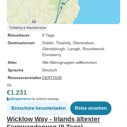
Trekking & Wanderreise
Reisedauer
8 Tage
Destinationen
Dublin
, Tinahely
, Glenmalure
,
Glendalough
, Laragh
, Roundwood
,
Enniskerry
Alter
Alle Altersgruppen willkommen
Sprache
Deutsch
Reiseveranstalter
DERTOUR
Ab
€1.231
Registrieren
to unlock savings
Broschüre herunterladen
Reise ansehen
Wicklow Way - Irlands ältester