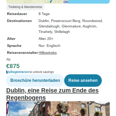
Trekking & Wanderreise
Reisedauer
8 Tage
Destinationen
Dublin
, Powerscourt Berg
, Roundwood
,
Glendalough
, Glenmalure
, Aughrim
,
Tinahely
, Shillelagh
Alter
Alter 20+
Sprache
Nur: Englisch
Reiseveranstalter
Hilltoptreks
Ab
€875
Registrieren
to unlock savings
Broschüre herunterladen
Reise ansehen
Dublin, eine Reise zum Ende des
Regenbogens