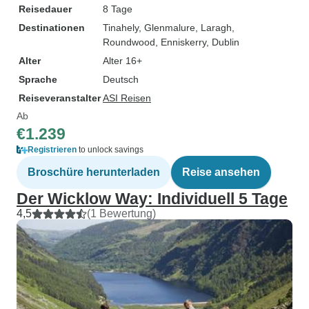
Reisedauer
8 Tage
Destinationen
Tinahely
, Glenmalure
, Laragh
,
Roundwood
, Enniskerry
, Dublin
Alter
Alter 16+
Sprache
Deutsch
Reiseveranstalter
ASI Reisen
Ab
€1.239
Registrieren
to unlock savings
Broschüre herunterladen
Reise ansehen
Der Wicklow Way: Individuell 5 Tage
4,5
(1 Bewertung)