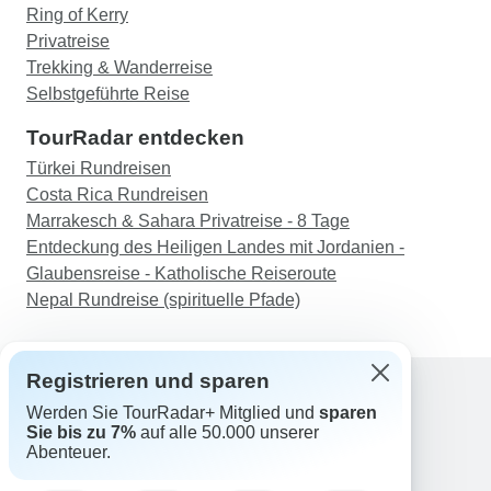
Ring of Kerry
Privatreise
Trekking & Wanderreise
Selbstgeführte Reise
TourRadar entdecken
Türkei Rundreisen
Costa Rica Rundreisen
Marrakesch & Sahara Privatreise - 8 Tage
Entdeckung des Heiligen Landes mit Jordanien -
Glaubensreise - Katholische Reiseroute
Nepal Rundreise (spirituelle Pfade)
Registrieren und sparen
Werden Sie TourRadar+ Mitglied und
sparen
Support
Sie bis zu 7%
auf alle 50.000 unserer
Kontakt
Abenteuer.
Deutschland +49 157 3599 5047