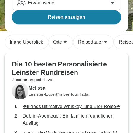
2
Erwachsene
Reisen anzeigen
Irland Überblick
Orte
Reisedauer
Reisea
Die 10 besten Personalisierte
Leinster Rundreisen
Zusammengestellt von
Melissa
Leinster-Expert*in bei TourRadar
☘️Irlands ultimative Whiskey- und Bier-Reise☘️
Dublin-Abenteuer: Ein familienfreundlicher
Ausflug
Irland - die Wicklows gemütlich erwandern (8