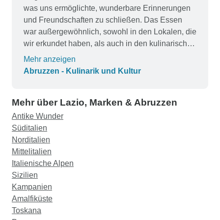
was uns ermöglichte, wunderbare Erinnerungen
und Freundschaften zu schließen. Das Essen
war außergewöhnlich, sowohl in den Lokalen, die
wir erkundet haben, als auch in den kulinarischen
Talenten, die wir von seiner Familie gelernt und
Mehr anzeigen
definitiv genossen haben. Ich würde auf jeden
Abruzzen - Kulinarik und Kultur
Fall wieder eine Tour mit Sweet Italia machen
und kann sie wärmstens empfehlen.
Mehr über Lazio, Marken & Abruzzen
Antike Wunder
Süditalien
Norditalien
Mittelitalien
Italienische Alpen
Sizilien
Kampanien
Amalfiküste
Toskana