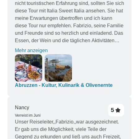
nicht touristischen Erfahrung sind, sollten Sie sich
diese Tour mit Italia Sweet Italia ansehen. Sie hat
meine Erwartungen übertroffen und ich kann
diese Tour nur empfehlen. Fabrizio, seine Familie
und Freunde sind so herzlich und einladend. Das
Essen, der Wein und die täglichen Aktivitäten
sind informativ und machen Spaß. Diese Region
Mehr anzeigen
Italiens ist wunderschön, und die Tour ist
zwanglos und entspannt. Man muss zwar viel
laufen, aber das trägt nur zum Gesamterlebnis
bei. Ich hoffe, dass ich bald wiederkommen kann.
"Ciao für jetzt!"
Abruzzen - Kultur, Kulinarik & Olivenernte
Nancy
5
Verreist im Juni
Unser Reiseleiter,,Fabrizio,,war ausgezeichnet.
Er gab uns die Möglichkeit, viele Teile der
Gegend zu erkunden und ließ uns auch Freizeit,