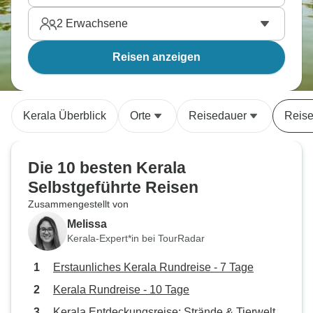
2
Erwachsene
Reisen anzeigen
Kerala Überblick
Orte
Reisedauer
Reise
Die 10 besten Kerala
Selbstgeführte Reisen
Zusammengestellt von
Melissa
Kerala-Expert*in bei TourRadar
Erstaunliches Kerala Rundreise - 7 Tage
Kerala Rundreise - 10 Tage
Kerala Entdeckungsreise: Strände & Tierwelt