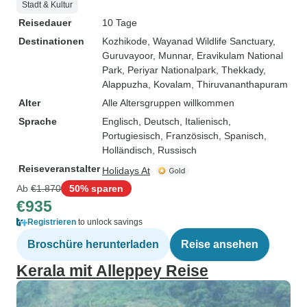
Stadt & Kultur
Reisedauer
10 Tage
Destinationen
Kozhikode
, Wayanad Wildlife Sanctuary
,
Guruvayoor
, Munnar
, Eravikulam National
Park
, Periyar Nationalpark
, Thekkady
,
Alappuzha
, Kovalam
, Thiruvananthapuram
Alter
Alle Altersgruppen willkommen
Sprache
Englisch, Deutsch, Italienisch,
Portugiesisch, Französisch, Spanisch,
Holländisch, Russisch
Reiseveranstalter
Holidays At
Ab
€1.870
50% sparen
€935
Registrieren
to unlock savings
Broschüre herunterladen
Reise ansehen
Kerala mit Alleppey Reise