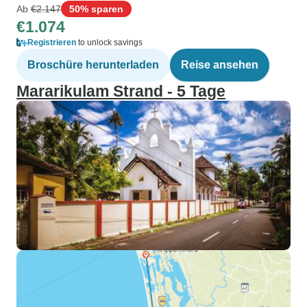
Ab
€2.147
50% sparen
€1.074
Registrieren
to unlock savings
Broschüre herunterladen
Reise ansehen
Mararikulam Strand - 5 Tage