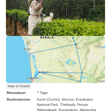
Natur & Tierwelt
Reisedauer
7 Tage
Destinationen
Kochi (Cochin)
, Munnar
, Eravikulam
National Park
, Thekkady
, Periyar
Nationalpark
, Kumarakom
, Alappuzha