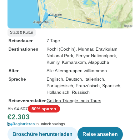
Stadt & Kultur
Reisedauer
7 Tage
Destinationen
Kochi (Cochin)
, Munnar
, Eravikulam
National Park
, Periyar Nationalpark
,
Kumily
, Kumarakom
, Alappuzha
Alter
Alle Altersgruppen willkommen
Sprache
Englisch, Deutsch, Italienisch,
Portugiesisch, Französisch, Spanisch,
Holländisch, Russisch
Reiseveranstalter
Golden Triangle India Tours
Ab
€4.607
50% sparen
€2.303
Registrieren
to unlock savings
Broschüre herunterladen
Reise ansehen