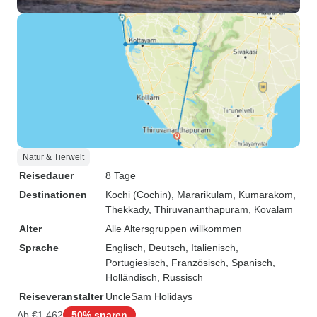
Natur & Tierwelt
Reisedauer
8 Tage
Destinationen
Kochi (Cochin)
, Mararikulam
, Kumarakom
,
Thekkady
, Thiruvananthapuram
, Kovalam
Alter
Alle Altersgruppen willkommen
Sprache
Englisch, Deutsch, Italienisch,
Portugiesisch, Französisch, Spanisch,
Holländisch, Russisch
Reiseveranstalter
UncleSam Holidays
Ab
€1.462
50% sparen