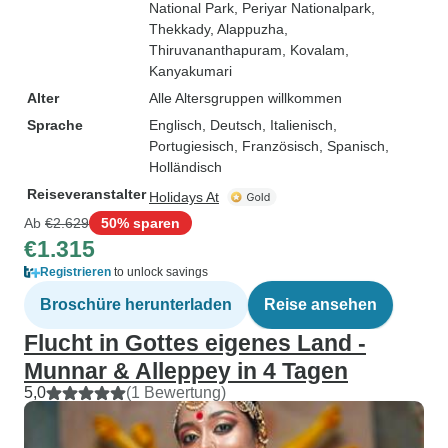
National Park
, Periyar Nationalpark
,
Thekkady
, Alappuzha
,
Thiruvananthapuram
, Kovalam
,
Kanyakumari
Alter
Alle Altersgruppen willkommen
Sprache
Englisch, Deutsch, Italienisch,
Portugiesisch, Französisch, Spanisch,
Holländisch
Reiseveranstalter
Holidays At
Ab
€2.629
50% sparen
€1.315
Registrieren
to unlock savings
Broschüre herunterladen
Reise ansehen
Flucht in Gottes eigenes Land -
Munnar & Alleppey in 4 Tagen
5,0
(1 Bewertung)