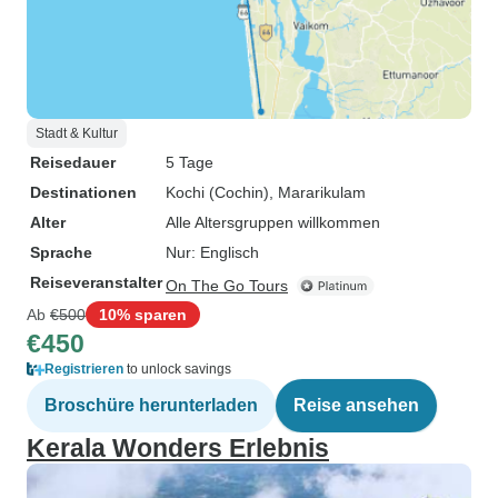
Stadt & Kultur
Reisedauer
5 Tage
Destinationen
Kochi (Cochin)
, Mararikulam
Alter
Alle Altersgruppen willkommen
Sprache
Nur: Englisch
Reiseveranstalter
On The Go Tours
Ab
€500
10% sparen
€450
Registrieren
to unlock savings
Broschüre herunterladen
Reise ansehen
Kerala Wonders Erlebnis