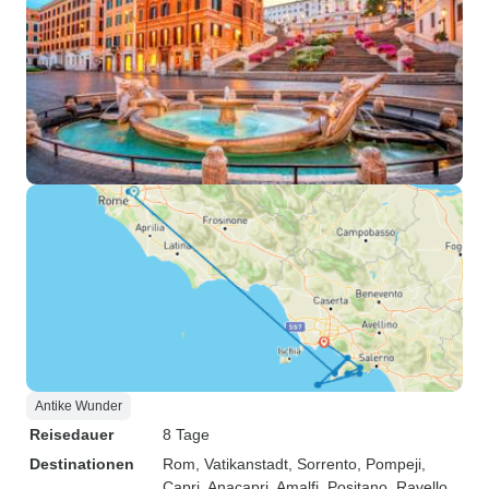
Antike Wunder
Reisedauer
8 Tage
Destinationen
Rom
, Vatikanstadt
, Sorrento
, Pompeji
,
Capri
, Anacapri
, Amalfi
, Positano
, Ravello
,