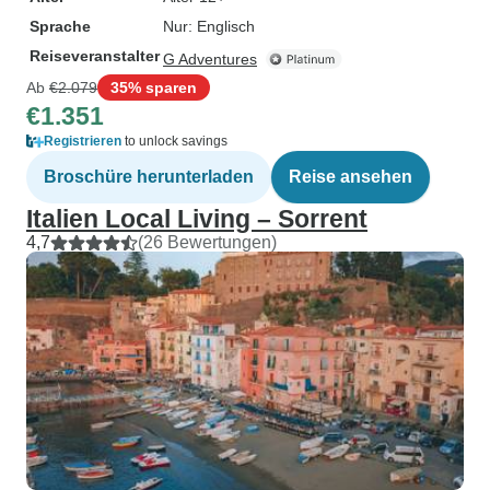
Sprache
Nur: Englisch
Reiseveranstalter
G Adventures
Ab
€2.079
35% sparen
€1.351
Registrieren
to unlock savings
Broschüre herunterladen
Reise ansehen
Italien Local Living – Sorrent
4,7
(26 Bewertungen)