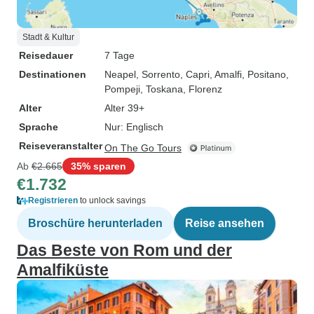
Stadt & Kultur
Reisedauer
7 Tage
Destinationen
Neapel
, Sorrento
, Capri
, Amalfi
, Positano
,
Pompeji
, Toskana
, Florenz
Alter
Alter 39+
Sprache
Nur: Englisch
Reiseveranstalter
On The Go Tours
Ab
€2.665
35% sparen
€1.732
Registrieren
to unlock savings
Broschüre herunterladen
Reise ansehen
Das Beste von Rom und der
Amalfiküste