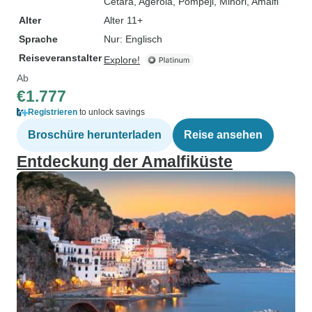
Cetara
, Agerola
, Pompeji
, Minori
, Amalfi
Alter
Alter 11+
Sprache
Nur: Englisch
Reiseveranstalter
Explore!
Ab
€1.777
Registrieren
to unlock savings
Broschüre herunterladen
Reise ansehen
Entdeckung der Amalfiküste