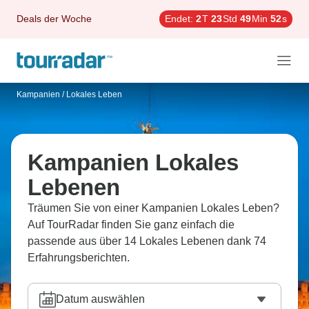
Deals der Woche
Endet:
2
T
23
Std
49
Min
51
s
Kampanien
/
Lokales Leben
Kampanien Lokales
Lebenen
Träumen Sie von einer Kampanien Lokales Leben?
Auf TourRadar finden Sie ganz einfach die
passende aus über 14 Lokales Lebenen dank 74
Erfahrungsberichten.
Datum auswählen