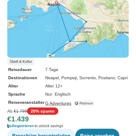
Stadt & Kultur
Reisedauer
7 Tage
Destinationen
Neapel
, Pompeji
, Sorrento
, Positano
, Capri
Alter
Alter 12+
Sprache
Nur: Englisch
Reiseveranstalter
G Adventures
Ab
€1.799
20% sparen
€1.439
Registrieren
to unlock savings
Broschüre herunterladen
Reise ansehen