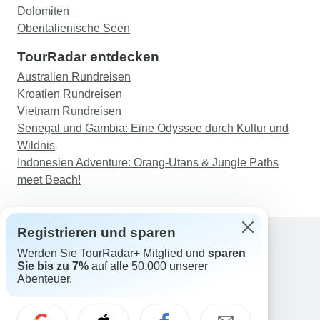
Dolomiten
Oberitalienische Seen
TourRadar entdecken
Australien Rundreisen
Kroatien Rundreisen
Vietnam Rundreisen
Senegal und Gambia: Eine Odyssee durch Kultur und
Wildnis
Indonesien Adventure: Orang-Utans & Jungle Paths
meet Beach!
Registrieren und sparen
Werden Sie TourRadar+ Mitglied und
sparen
Support
Sie bis zu 7%
auf alle 50.000 unserer
Kontakt
Abenteuer.
Deutschland +49 157 3599 5047
Österreich +43 720 116651