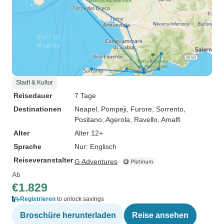
Stadt & Kultur
Reisedauer
7 Tage
Destinationen
Neapel
, Pompeji
, Furore
, Sorrento
,
Positano
, Agerola
, Ravello
, Amalfi
Alter
Alter 12+
Sprache
Nur: Englisch
Reiseveranstalter
G Adventures
Ab
€1.829
Registrieren
to unlock savings
Broschüre herunterladen
Reise ansehen