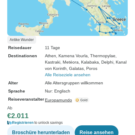
Antike Wunder
Reisedauer
11 Tage
Destinationen
Athen
, Kamena Vourla
, Thermopylae
,
Kastraki
, Metéora
, Kalabaka
, Delphi
, Kanal
von Korinth
, Galatas
, Poros
Alle Reiseziele ansehen
Alter
Alle Altersgruppen willkommen
Sprache
Nur: Englisch
Reiseveranstalter
Europamundo
Ab
€2.011
Registrieren
to unlock savings
Broschüre herunterladen
Reise ansehen