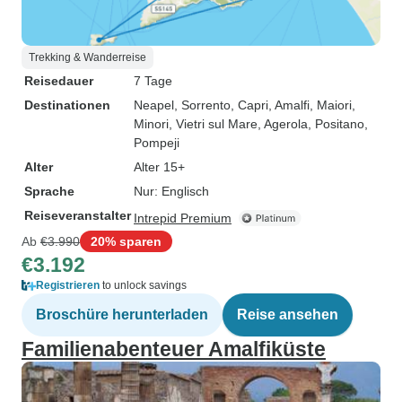
Trekking & Wanderreise
Reisedauer
7 Tage
Destinationen
Neapel
, Sorrento
, Capri
, Amalfi
, Maiori
,
Minori
, Vietri sul Mare
, Agerola
, Positano
,
Pompeji
Alter
Alter 15+
Sprache
Nur: Englisch
Reiseveranstalter
Intrepid Premium
Ab
€3.990
20% sparen
€3.192
Registrieren
to unlock savings
Broschüre herunterladen
Reise ansehen
Familienabenteuer Amalfiküste