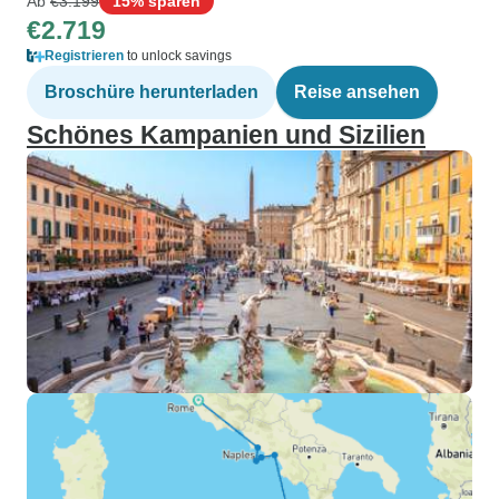
Ab
€3.199
15% sparen
€2.719
Registrieren
to unlock savings
Broschüre herunterladen
Reise ansehen
Schönes Kampanien und Sizilien