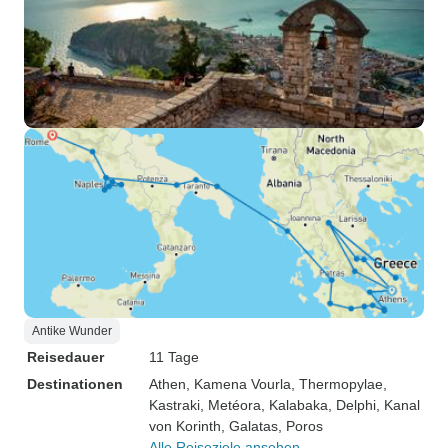
Antike Wunder
Reisedauer
11 Tage
Destinationen
Athen
, Kamena Vourla
, Thermopylae
,
Kastraki
, Metéora
, Kalabaka
, Delphi
, Kanal
von Korinth
, Galatas
, Poros
Alle Reiseziele ansehen