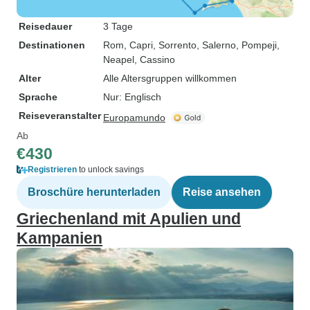
Reisedauer
3 Tage
Destinationen
Rom
, Capri
, Sorrento
, Salerno
, Pompeji
,
Neapel
, Cassino
Alter
Alle Altersgruppen willkommen
Sprache
Nur: Englisch
Reiseveranstalter
Europamundo
Ab
€430
Registrieren
to unlock savings
Broschüre herunterladen
Reise ansehen
Griechenland mit Apulien und
Kampanien