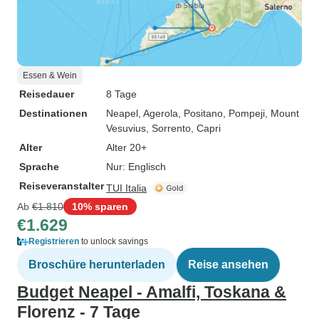
Essen & Wein
Reisedauer
8 Tage
Destinationen
Neapel
, Agerola
, Positano
, Pompeji
, Mount
Vesuvius
, Sorrento
, Capri
Alter
Alter 20+
Sprache
Nur: Englisch
Reiseveranstalter
TUI Italia
Ab
€1.810
10% sparen
€1.629
Registrieren
to unlock savings
Broschüre herunterladen
Reise ansehen
Budget Neapel - Amalfi, Toskana &
Florenz - 7 Tage