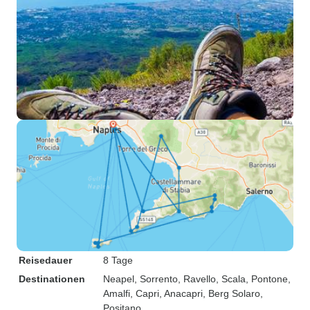
Reisedauer
8 Tage
Destinationen
Neapel
, Sorrento
, Ravello
, Scala
, Pontone
,
Amalfi
, Capri
, Anacapri
, Berg Solaro
,
Positano