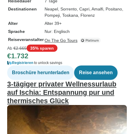
Reisedauer
7 Tage
Destinationen
Neapel
, Sorrento
, Capri
, Amalfi
, Positano
,
Pompeji
, Toskana
, Florenz
Alter
Alter 39+
Sprache
Nur: Englisch
Reiseveranstalter
On The Go Tours
Ab
€2.665
35% sparen
€1.732
Registrieren
to unlock savings
Broschüre herunterladen
Reise ansehen
3-tägiger privater Wellnessurlaub
auf Ischia: Entspannung pur und
thermisches Glück