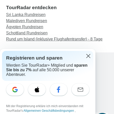
TourRadar entdecken
Sri Lanka Rundreisen
Malediven Rundreisen
Ägypten Rundreisen
Schottland Rundreisen
Rund um Island (inklusive Flughafentransfer) - 8 Tage
Registrieren und sparen
Werden Sie TourRadar+ Mitglied und
sparen
Support
Sie bis zu 7%
auf alle 50.000 unserer
Kontakt
Abenteuer.
Deutschland +49 157 3599 5047
Österreich +43 720 116651
Schweiz +41 225 183 195
E-Mail: support@tourradar.com
Sprache auswählen
Mit der Registrierung erkläre ich mich einverstanden mit
EN
DE
ES
FR
NL
TourRadar's
Allgemeinen Geschäftsbedingungen
,