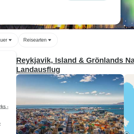
uer
Reisearten
Reykjavik, Island & Grönlands Na
Landausflug
ks -
e