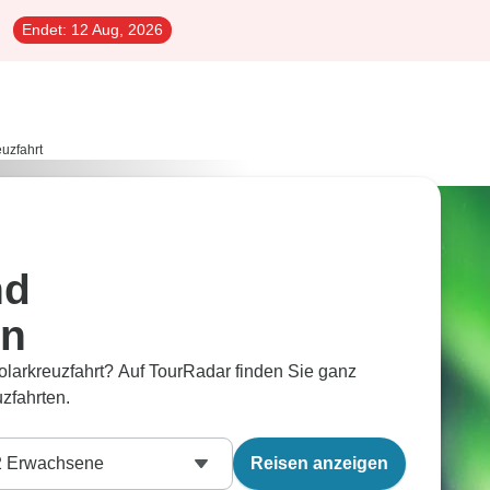
Endet:
12 Aug, 2026
euzfahrt
nd
en
olarkreuzfahrt? Auf TourRadar finden Sie ganz
zfahrten.
2
Erwachsene
Reisen anzeigen