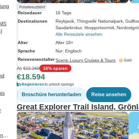
dung
Polarkreuzfahrt
Reisedauer
16 Tage
Destinationen
Reykjavik
, Thingvellir Nationalpark
, Gullfo
 MS
Saudarkrokur
, Ittoqqortoormiit
, Nordostgrö
)
Alle Reiseziele ansehen
Alter
Alter 18+
Sprache
Nur: Englisch
Reiseveranstalter
Scenic Luxury Cruises & Tours
Ab
€22.260
16% sparen
€18.594
nd
Registrieren
to unlock savings
nis
Broschüre herunterladen
Reise ansehen
Great Explorer Trail Island, Grö
r
on