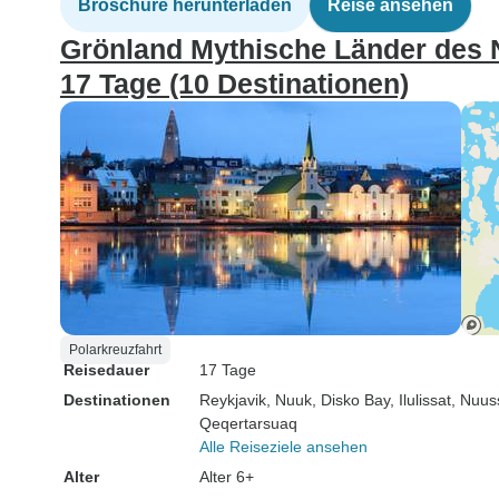
Broschüre herunterladen
Reise ansehen
Grönland Mythische Länder des 
17 Tage (10 Destinationen)
Polarkreuzfahrt
Reisedauer
17 Tage
Destinationen
Reykjavik
, Nuuk
, Disko Bay
, Ilulissat
, Nuu
Qeqertarsuaq
Alle Reiseziele ansehen
Alter
Alter 6+