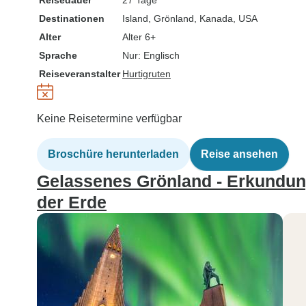
Reisedauer
27 Tage
Destinationen
Island
, Grönland
, Kanada
, USA
Alter
Alter 6+
Sprache
Nur: Englisch
Reiseveranstalter
Hurtigruten
Keine Reisetermine verfügbar
Broschüre herunterladen
Reise ansehen
Gelassenes Grönland - Erkundun
der Erde