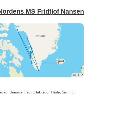
Nordens MS Fridtjof Nansen
ssuaq
, Uummannaq
, Qilakitsoq
, Thule
, Sisimiut
,