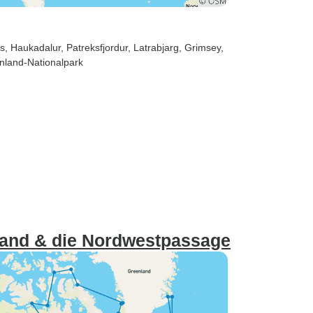
ss
, Haukadalur
, Patreksfjordur
, Latrabjarg
, Grimsey
,
nland-Nationalpark
nland & die Nordwestpassage