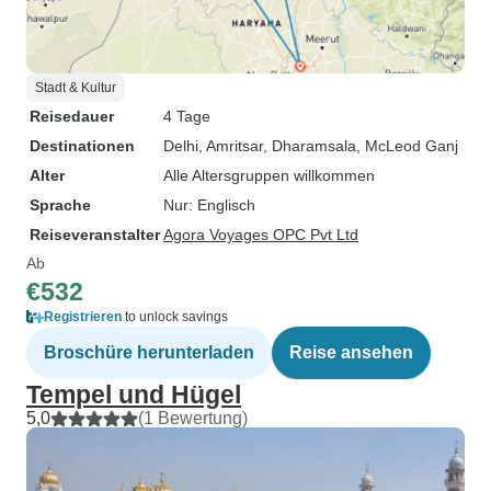
Stadt & Kultur
Reisedauer
4 Tage
Destinationen
Delhi
, Amritsar
, Dharamsala
, McLeod Ganj
Alter
Alle Altersgruppen willkommen
Sprache
Nur: Englisch
Reiseveranstalter
Agora Voyages OPC Pvt Ltd
Ab
€532
Registrieren
to unlock savings
Broschüre herunterladen
Reise ansehen
Tempel und Hügel
5,0
(1 Bewertung)