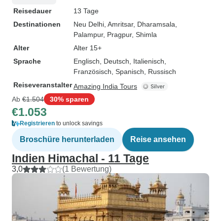
Reisedauer
13 Tage
Destinationen
Neu Delhi
, Amritsar
, Dharamsala
,
Palampur
, Pragpur
, Shimla
Alter
Alter 15+
Sprache
Englisch, Deutsch, Italienisch,
Französisch, Spanisch, Russisch
Reiseveranstalter
Amazing India Tours
Ab
€1.504
30% sparen
€1.053
Registrieren
to unlock savings
Broschüre herunterladen
Reise ansehen
Indien Himachal - 11 Tage
3,0
(1 Bewertung)