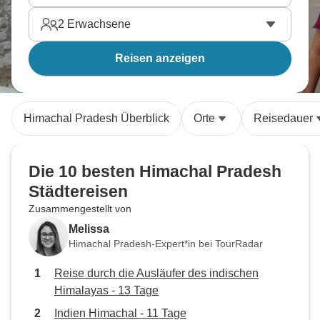
2
Erwachsene
Reisen anzeigen
Himachal Pradesh Überblick
Orte
Reisedauer
Die 10 besten Himachal Pradesh
Städtereisen
Zusammengestellt von
Melissa
Himachal Pradesh-Expert*in bei TourRadar
Reise durch die Ausläufer des indischen
Himalayas - 13 Tage
Indien Himachal - 11 Tage