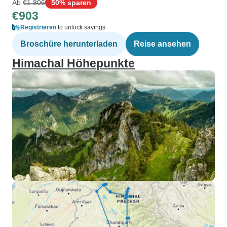
Ab
€1.806
50% sparen
€903
Registrieren
to unlock savings
Broschüre herunterladen
Reise ansehen
Himachal Höhepunkte