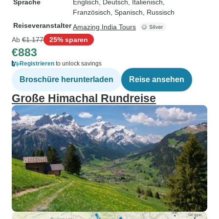
Sprache
Englisch, Deutsch, Italienisch,
Französisch, Spanisch, Russisch
Reiseveranstalter
Amazing India Tours
Ab
€1.177
25% sparen
€883
Registrieren
to unlock savings
Broschüre herunterladen
Reise ansehen
Große Himachal Rundreise