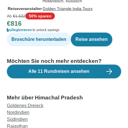
Holländisch, Russisch
Reiseveranstalter
Golden Triangle India Tours
Ab
€1.632
50% sparen
€816
Registrieren
to unlock savings
Broschüre herunterladen
Reise ansehen
Möchten Sie noch mehr entdecken?
Alle 11 Rundreisen ansehen
Mehr über Himachal Pradesh
Goldenes Dreieck
Nordindien
Südindien
Rajasthan