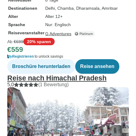
Reisedauer
8 Tage
Destinationen
Delhi
, Chamba
, Dharamsala
, Amritsar
Alter
Alter 12+
Sprache
Nur: Englisch
Reiseveranstalter
G Adventures
Ab
€699
20% sparen
€559
Registrieren
to unlock savings
Broschüre herunterladen
Reise ansehen
Reise nach Himachal Pradesh
5,0
(1 Bewertung)