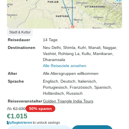
Stadt & Kultur
Reisedauer
14 Tage
Destinationen
Neu Delhi
, Shimla
, Kufri
, Manali
, Naggar
,
Vashist
, Rohtang La
, Kullu
, Manikaran
,
Dharamsala
Alle Reiseziele ansehen
Alter
Alle Altersgruppen willkommen
Sprache
Englisch, Deutsch, Italienisch,
Portugiesisch, Französisch, Spanisch,
Holländisch, Russisch
Reiseveranstalter
Golden Triangle India Tours
Ab
€2.030
50% sparen
€1.015
Registrieren
to unlock savings