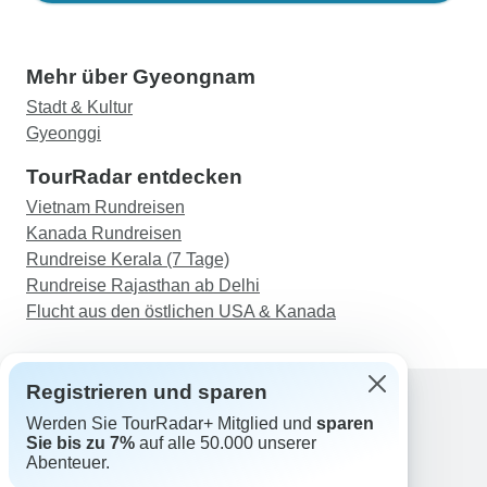
Mehr über Gyeongnam
Stadt & Kultur
Gyeonggi
TourRadar entdecken
Vietnam Rundreisen
Kanada Rundreisen
Rundreise Kerala (7 Tage)
Rundreise Rajasthan ab Delhi
Flucht aus den östlichen USA & Kanada
Registrieren und sparen
Werden Sie TourRadar+ Mitglied und
sparen
Support
Sie bis zu 7%
auf alle 50.000 unserer
Kontakt
Abenteuer.
Deutschland +49 157 3599 5047