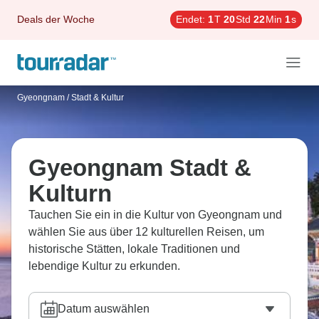
Deals der Woche
Endet:
1
T
20
Std
21
Min
59
s
Gyeongnam
/
Stadt & Kultur
Gyeongnam Stadt &
Kulturn
Tauchen Sie ein in die Kultur von Gyeongnam und
wählen Sie aus über 12 kulturellen Reisen, um
historische Stätten, lokale Traditionen und
lebendige Kultur zu erkunden.
Datum auswählen