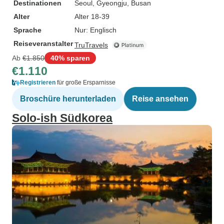
Destinationen
Seoul
, Gyeongju
, Busan
Alter
Alter 18-39
Sprache
Nur: Englisch
Reiseveranstalter
TruTravels
Ab
€1.850
40% sparen
€1.110
Registrieren
für große Ersparnisse
Broschüre herunterladen
Reise ansehen
Solo-ish Südkorea