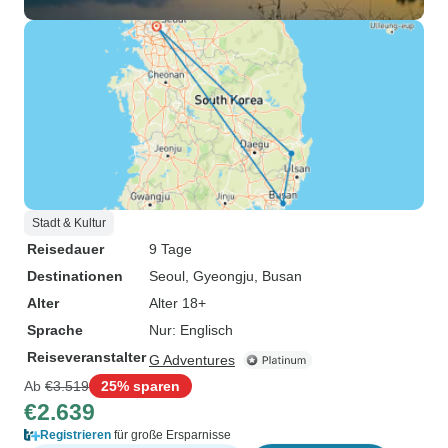
Stadt & Kultur
Reisedauer
9 Tage
Destinationen
Seoul
, Gyeongju
, Busan
Alter
Alter 18+
Sprache
Nur: Englisch
Reiseveranstalter
G Adventures
Ab
€3.519
25% sparen
€2.639
Registrieren
für große Ersparnisse