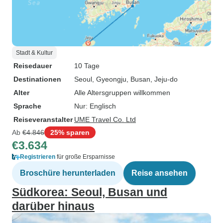
Stadt & Kultur
Reisedauer
10 Tage
Destinationen
Seoul
, Gyeongju
, Busan
, Jeju-do
Alter
Alle Altersgruppen willkommen
Sprache
Nur: Englisch
Reiseveranstalter
UME Travel Co. Ltd
Ab
€4.846
25% sparen
€3.634
Registrieren
für große Ersparnisse
Broschüre herunterladen
Reise ansehen
Südkorea: Seoul, Busan und
darüber hinaus