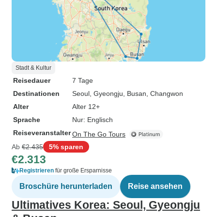
Stadt & Kultur
Reisedauer
7 Tage
Destinationen
Seoul
, Gyeongju
, Busan
, Changwon
Alter
Alter 12+
Sprache
Nur: Englisch
Reiseveranstalter
On The Go Tours
Ab
€2.435
5% sparen
€2.313
Registrieren
für große Ersparnisse
Broschüre herunterladen
Reise ansehen
Ultimatives Korea: Seoul, Gyeongju