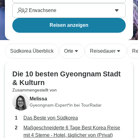
2
Erwachsene
Reisen anzeigen
Südkorea Überblick
Orte
Reisedauer
Re
Die 10 besten Gyeongnam Stadt
& Kulturn
Zusammengestellt von
Melissa
Gyeongnam-Expert*in bei TourRadar
Das Beste von Südkorea
Maßgeschneiderte 6 Tage Best Korea Reise
mit 4 Sterne - Hotel, täglicher von (Privat)