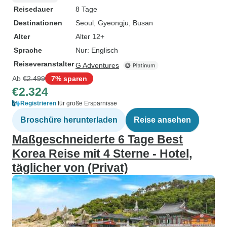
Reisedauer
8 Tage
Destinationen
Seoul
, Gyeongju
, Busan
Alter
Alter 12+
Sprache
Nur: Englisch
Reiseveranstalter
G Adventures
Ab
€2.499
7% sparen
€2.324
Registrieren
für große Ersparnisse
Broschüre herunterladen
Reise ansehen
Maßgeschneiderte 6 Tage Best
Korea Reise mit 4 Sterne - Hotel,
täglicher von (Privat)