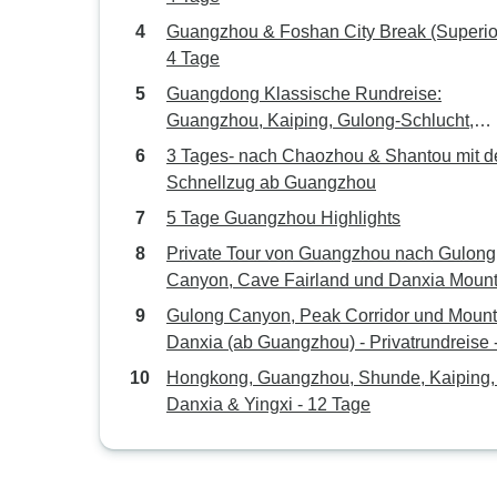
Guangzhou & Foshan City Break (Superior
4 Tage
Guangdong Klassische Rundreise:
Guangzhou, Kaiping, Gulong-Schlucht,
Yingxi-Korridor, Mt. Danxia (6 Tage)
3 Tages- nach Chaozhou & Shantou mit 
Schnellzug ab Guangzhou
5 Tage Guangzhou Highlights
Private Tour von Guangzhou nach Gulong
Canyon, Cave Fairland und Danxia Mount
Tage
Gulong Canyon, Peak Corridor und Mount
Danxia (ab Guangzhou) - Privatrundreise 
Tage
Hongkong, Guangzhou, Shunde, Kaiping,
Danxia & Yingxi - 12 Tage