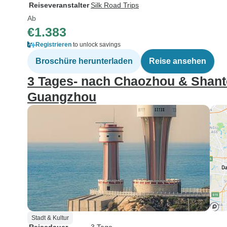
Reiseveranstalter
Silk Road Trips
Ab
€1.383
Registrieren
to unlock savings
Broschüre herunterladen
Reise ansehen
3 Tages- nach Chaozhou & Shant
Guangzhou
Stadt & Kultur