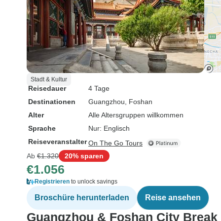
Stadt & Kultur
Reisedauer
4 Tage
Destinationen
Guangzhou
, Foshan
Alter
Alle Altersgruppen willkommen
Sprache
Nur: Englisch
Reiseveranstalter
On The Go Tours
Ab
€1.320
20% sparen
€1.056
Registrieren
to unlock savings
Broschüre herunterladen
Reise ansehen
Guangzhou & Foshan City Break (