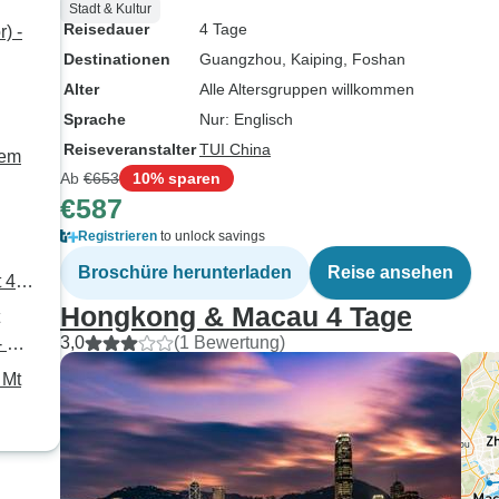
Stadt & Kultur
Reisedauer
4 Tage
) -
Destinationen
Guangzhou
, Kaiping
, Foshan
Alter
Alle Altersgruppen willkommen
Sprache
Nur: Englisch
Reiseveranstalter
TUI China
dem
Ab
€653
10% sparen
€587
Registrieren
to unlock savings
Broschüre herunterladen
Reise ansehen
 4
Hongkong & Macau 4 Tage
3,0
(1 Bewertung)
- 3
 Mt