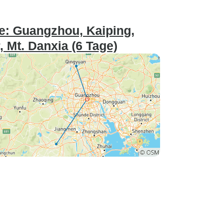
: Guangzhou, Kaiping,
, Mt. Danxia (6 Tage)