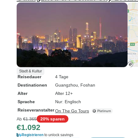
Stadt & Kultur
Reisedauer
4 Tage
Destinationen
Guangzhou
, Foshan
Alter
Alter 12+
Sprache
Nur: Englisch
Reiseveranstalter
On The Go Tours
Ab
€1.365
20% sparen
€1.092
Registrieren
to unlock savings