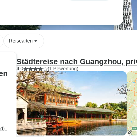
Reisearten
Städtereise nach Guangzhou, pri
4,0
(1 Bewertung)
sen
d) -