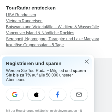
TourRadar entdecken
USA Rundreisen
Vietnam Rundreisen
Botswana und Victoriafälle – Wildtiere & Wasserfälle
Vancouver Island & Nördliche Rockies
Serengeti, Ngorongoro, Tarangire und Lake Manyara
luxuriöse Gruppensafari - 5 Tage
Registrieren und sparen
Werden Sie TourRadar+ Mitglied und
sparen
Support
Sie bis zu 7%
auf alle 50.000 unserer
Kontakt
Abenteuer.
Deutschland +49 157 3599 5047
Österreich +43 720 116651
Schweiz +41 225 183 195
E-Mail: support@tourradar.com
Sprache auswählen
Mit der Registrierung erkläre ich mich einverstanden mit