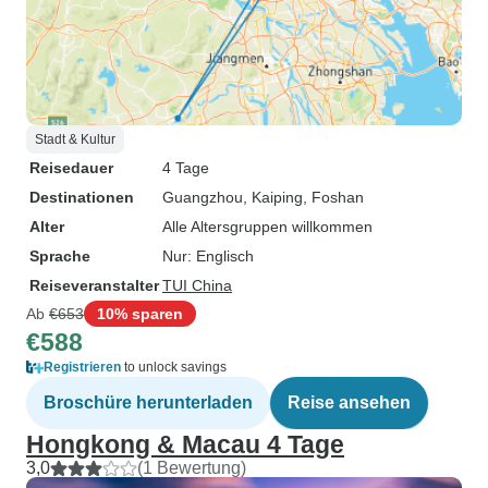
Stadt & Kultur
Reisedauer
4 Tage
Destinationen
Guangzhou
, Kaiping
, Foshan
Alter
Alle Altersgruppen willkommen
Sprache
Nur: Englisch
Reiseveranstalter
TUI China
Ab
€653
10% sparen
€588
Registrieren
to unlock savings
Broschüre herunterladen
Reise ansehen
Hongkong & Macau 4 Tage
3,0
(1 Bewertung)