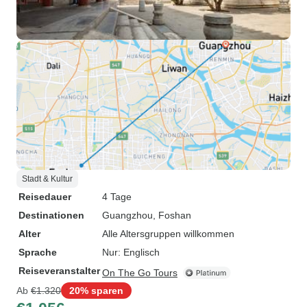
Stadt & Kultur
Reisedauer
4 Tage
Destinationen
Guangzhou
, Foshan
Alter
Alle Altersgruppen willkommen
Sprache
Nur: Englisch
Reiseveranstalter
On The Go Tours
Ab
€1.320
20% sparen