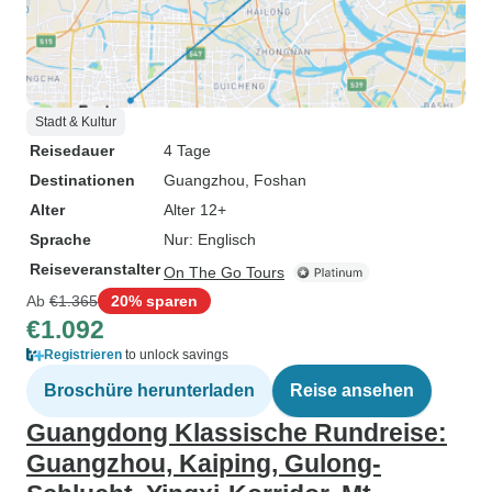
Stadt & Kultur
Reisedauer
4 Tage
Destinationen
Guangzhou
, Foshan
Alter
Alter 12+
Sprache
Nur: Englisch
Reiseveranstalter
On The Go Tours
Ab
€1.365
20% sparen
€1.092
Registrieren
to unlock savings
Broschüre herunterladen
Reise ansehen
Guangdong Klassische Rundreise:
Guangzhou, Kaiping, Gulong-