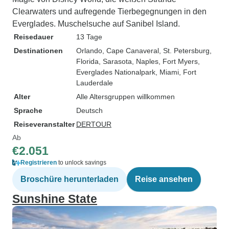
Clearwaters und aufregende Tierbegegnungen in den
Everglades. Muschelsuche auf Sanibel Island.
Reisedauer
13 Tage
Destinationen
Orlando
, Cape Canaveral
, St. Petersburg,
Florida
, Sarasota
, Naples
, Fort Myers
,
Everglades Nationalpark
, Miami
, Fort
Lauderdale
Alter
Alle Altersgruppen willkommen
Sprache
Deutsch
Reiseveranstalter
DERTOUR
Ab
€2.051
Registrieren
to unlock savings
Broschüre herunterladen
Reise ansehen
Sunshine State