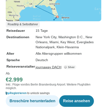
Roadtrip & Selbstfahrer
Reisedauer
15 Tage
Destinationen
New York City
, Washington D.C.
, New
Orleans
, Miami
, Key West
, Everglades
Nationalpark
, Klein-Havanna
Alter
Alle Altersgruppen willkommen
Sprache
Deutsch
Reiseveranstalter
journaway DACH
Ab
€2.999
Inkl.: Flüge von/bis Berlin Brandenburg Airport. Weitere Flughäfen
möglich.
Registrieren
to unlock savings
Broschüre herunterladen
Reise ansehen