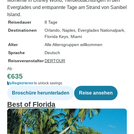
Momente in Disney World, Tierbeobachtungen in den
Everglades und entspannte Tage am Strand von Sanibel
Island.
Reisedauer
8 Tage
Destinationen
Orlando
, Naples
, Everglades Nationalpark
,
Florida Keys
, Miami
Alter
Alle Altersgruppen willkommen
Sprache
Deutsch
Reiseveranstalter
DERTOUR
Ab
€635
Registrieren
to unlock savings
Broschüre herunterladen
Reise ansehen
Best of Florida