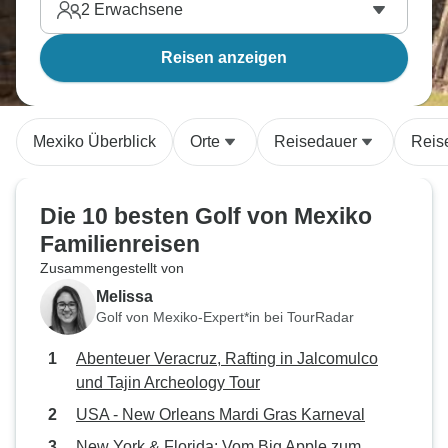
2
Erwachsene
Reisen anzeigen
Mexiko Überblick
Orte
Reisedauer
Reis
Die 10 besten Golf von Mexiko
Familienreisen
Zusammengestellt von
Melissa
Golf von Mexiko-Expert*in bei TourRadar
Abenteuer Veracruz, Rafting in Jalcomulco
und Tajin Archeology Tour
USA - New Orleans Mardi Gras Karneval
New York & Florida: Vom Big Apple zum