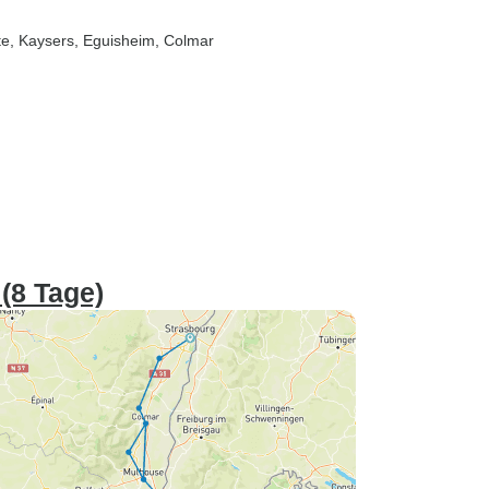
te
, Kaysers
, Eguisheim
, Colmar
(8 Tage)