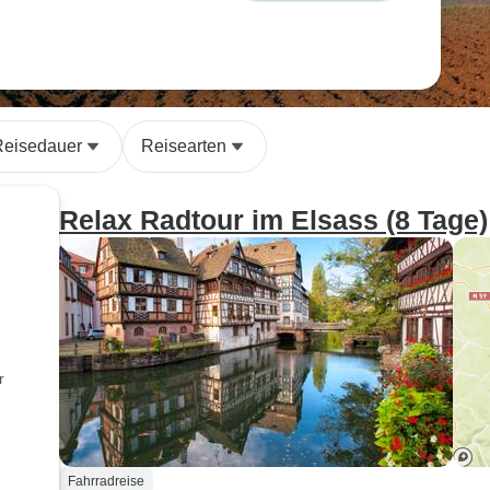
Reisedauer
Reisearten
Relax Radtour im Elsass (8 Tage)
r
Fahrradreise