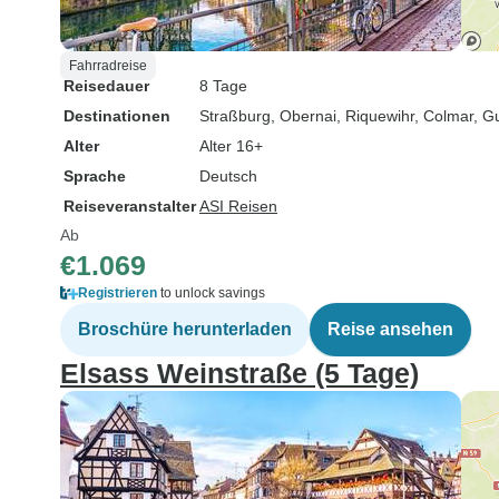
Fahrradreise
Reisedauer
8 Tage
Destinationen
Straßburg
, Obernai
, Riquewihr
, Colmar
, G
Alter
Alter 16+
Sprache
Deutsch
Reiseveranstalter
ASI Reisen
Ab
€1.069
Registrieren
to unlock savings
Broschüre herunterladen
Reise ansehen
Elsass Weinstraße (5 Tage)