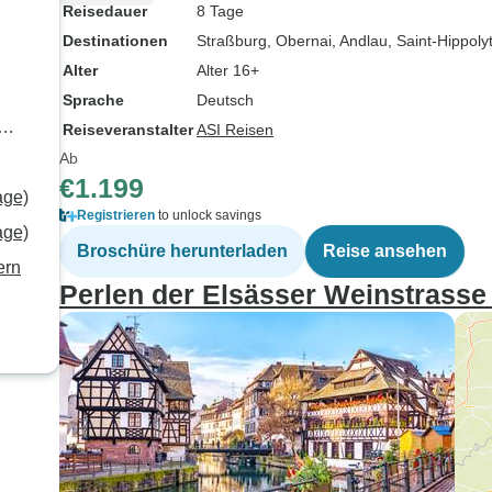
Reisedauer
8 Tage
Destinationen
Straßburg
, Obernai
, Andlau
, Saint-Hippoly
Alter
Alter 16+
Sprache
Deutsch
Reiseveranstalter
ASI Reisen
Ab
€1.199
age)
Registrieren
to unlock savings
age)
Broschüre herunterladen
Reise ansehen
ern
Perlen der Elsässer Weinstrasse 