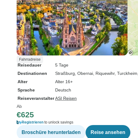
Fahrradreise
Reisedauer
5 Tage
Destinationen
Straßburg
, Obernai
, Riquewihr
, Turckheim
Alter
Alter 16+
Sprache
Deutsch
Reiseveranstalter
ASI Reisen
Ab
€625
Registrieren
to unlock savings
Broschüre herunterladen
Reise ansehen