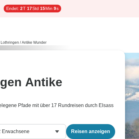
Endet:
2
T
17
Std
15
Min
8
s
 Lothringen
/
Antike Wunder
ngen Antike
elegene Pfade mit über 17 Rundreisen durch Elsass
2
Erwachsene
Reisen anzeigen