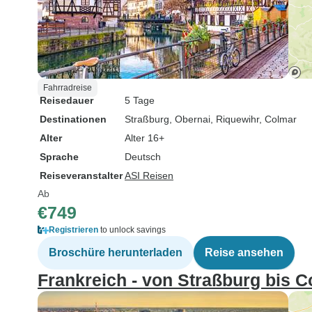
Fahrradreise
Reisedauer
5 Tage
Destinationen
Straßburg
, Obernai
, Riquewihr
, Colmar
Alter
Alter 16+
Sprache
Deutsch
Reiseveranstalter
ASI Reisen
Ab
€749
Registrieren
to unlock savings
Broschüre herunterladen
Reise ansehen
Frankreich - von Straßburg bis C