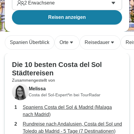
2
Erwachsene
Reisen anzeigen
Spanien Überblick
Orte
Reisedauer
Rei
Die 10 besten Costa del Sol
Städtereisen
Zusammengestellt von
Melissa
Costa del Sol-Expert*in bei TourRadar
Spaniens Costa del Sol & Madrid (Malaga
nach Madrid)
Rundreise nach Andalusien, Costa del Sol und
Toledo ab Madrid - 5 Tage (7 Destinationen)