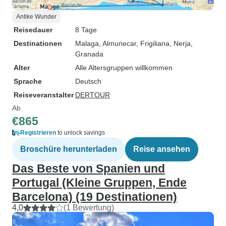
Antike Wunder
Reisedauer
8 Tage
Destinationen
Malaga
, Almunecar
, Frigiliana
, Nerja
,
Granada
Alter
Alle Altersgruppen willkommen
Sprache
Deutsch
Reiseveranstalter
DERTOUR
Ab
€865
Registrieren
to unlock savings
Broschüre herunterladen
Reise ansehen
Das Beste von Spanien und
Portugal (Kleine Gruppen, Ende
Barcelona) (19 Destinationen)
4,0
(1 Bewertung)