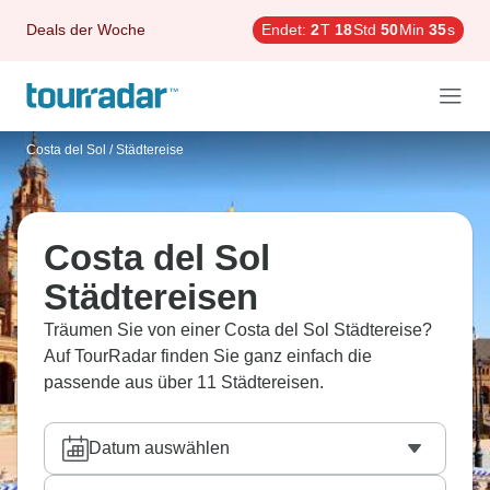
Deals der Woche
Endet:
2
T
18
Std
50
Min
34
s
Costa del Sol
/
Städtereise
Costa del Sol
Städtereisen
Träumen Sie von einer Costa del Sol Städtereise?
Auf TourRadar finden Sie ganz einfach die
passende aus über 11 Städtereisen.
Datum auswählen