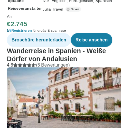
Sprache
Nur: Englisch, Portugiesisch, Spanisch
Reiseveranstalter
Julia Travel
Ab
€2.745
Registrieren
für große Ersparnisse
Broschüre herunterladen
Reise ansehen
Wanderreise in Spanien - Weiße
Dörfer von Andalusien
4,6
(6 Bewertungen)