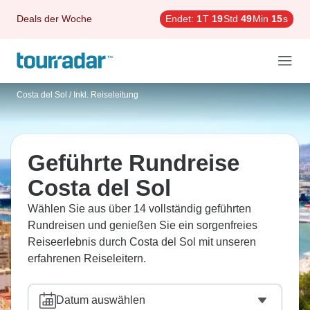
Deals der Woche
Endet:
1
T
19
Std
49
Min
13
s
Costa del Sol
/
Inkl. Reiseleitung
Geführte Rundreise
Costa del Sol
Wählen Sie aus über 14 vollständig geführten
Rundreisen und genießen Sie ein sorgenfreies
Reiseerlebnis durch Costa del Sol mit unseren
erfahrenen Reiseleitern.
Datum auswählen