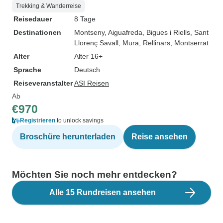
Trekking & Wanderreise
Reisedauer
8 Tage
Destinationen
Montseny
, Aiguafreda
, Bigues i Riells
, Sant
Llorenç Savall
, Mura
, Rellinars
, Montserrat
Alter
Alter 16+
Sprache
Deutsch
Reiseveranstalter
ASI Reisen
Ab
€970
Registrieren
to unlock savings
Broschüre herunterladen
Reise ansehen
Möchten Sie noch mehr entdecken?
Alle 15 Rundreisen ansehen