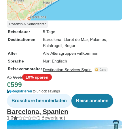
Roadtrip & Selbstfahrer
Reisedauer
5 Tage
Destinationen
Barcelona
, Lloret de Mar
, Palamos
,
Palafrugell
, Begur
Alter
Alle Altersgruppen willkommen
Sprache
Nur: Englisch
Reiseveranstalter
Destination Services Spain
Ab
€665
10% sparen
€599
Registrieren
to unlock savings
Broschüre herunterladen
Reise ansehen
Barcelona, Spanien
1,0
(1 Bewertung)