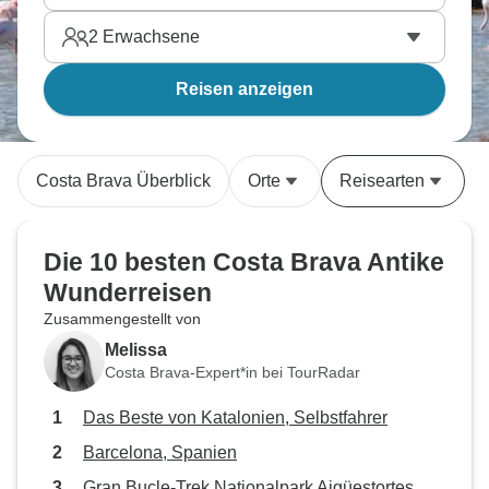
2
Erwachsene
Reisen anzeigen
Costa Brava Überblick
Orte
Reisearten
Die 10 besten Costa Brava Antike
Wunderreisen
Zusammengestellt von
Melissa
Costa Brava-Expert*in bei TourRadar
Das Beste von Katalonien, Selbstfahrer
Barcelona, Spanien
Gran Bucle-Trek Nationalpark Aigüestortes