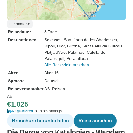
Fahrradreise
Reisedauer
8 Tage
Destinationen
Setcases
, Sant Joan de les Abadesses
,
Ripoll
, Olot
, Girona
, Sant Feliu de Guixols
,
Platja d'Aro
, Palamos
, Calella de
Palafrugell
, Peratallada
Alle Reiseziele ansehen
Alter
Alter 16+
Sprache
Deutsch
Reiseveranstalter
ASI Reisen
Ab
€1.025
Registrieren
to unlock savings
Broschüre herunterladen
Reise ansehen
Die Berge von Katalonien - Wandern