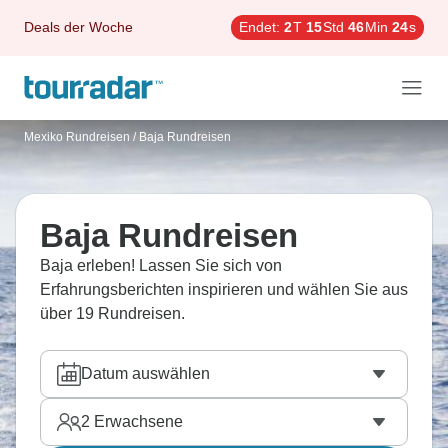
Deals der Woche
Endet:
2
T
15
Std
46
Min
23
s
Mexiko Rundreisen
/
Baja Rundreisen
Baja Rundreisen
Baja erleben! Lassen Sie sich von
Erfahrungsberichten inspirieren und wählen Sie aus
über 19 Rundreisen.
Datum auswählen
2
Erwachsene