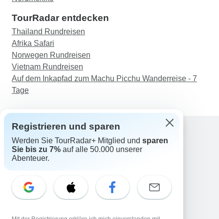
TourRadar entdecken
Thailand Rundreisen
Afrika Safari
Norwegen Rundreisen
Vietnam Rundreisen
Auf dem Inkapfad zum Machu Picchu Wanderreise - 7
Tage
Registrieren und sparen
Werden Sie TourRadar+ Mitglied und
sparen
Support
Sie bis zu 7%
auf alle 50.000 unserer
Kontakt
Abenteuer.
Deutschland +49 157 3599 5047
Österreich +43 720 116651
Schweiz +41 225 183 195
E-Mail: support@tourradar.com
Sprache auswählen