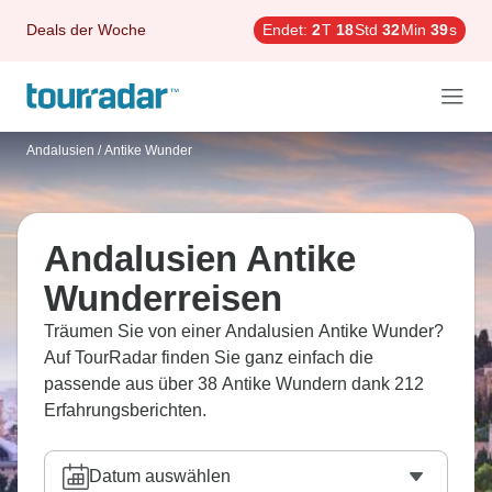
Deals der Woche
Endet:
2
T
18
Std
32
Min
38
s
Andalusien
/
Antike Wunder
Andalusien Antike
Wunderreisen
Träumen Sie von einer Andalusien Antike Wunder?
Auf TourRadar finden Sie ganz einfach die
passende aus über 38 Antike Wundern dank 212
Erfahrungsberichten.
Datum auswählen