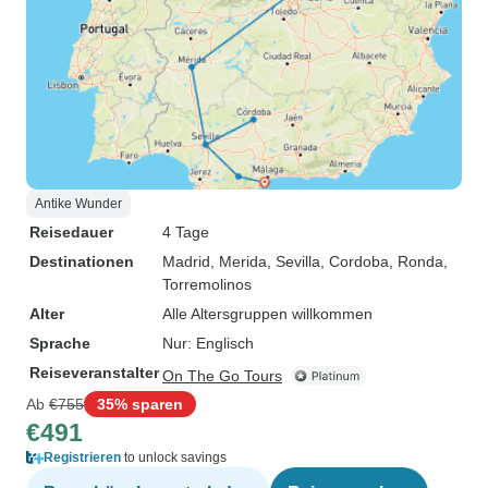
Antike Wunder
Reisedauer
4 Tage
Destinationen
Madrid
, Merida
, Sevilla
, Cordoba
, Ronda
,
Torremolinos
Alter
Alle Altersgruppen willkommen
Sprache
Nur: Englisch
Reiseveranstalter
On The Go Tours
Ab
€755
35% sparen
€491
Registrieren
to unlock savings