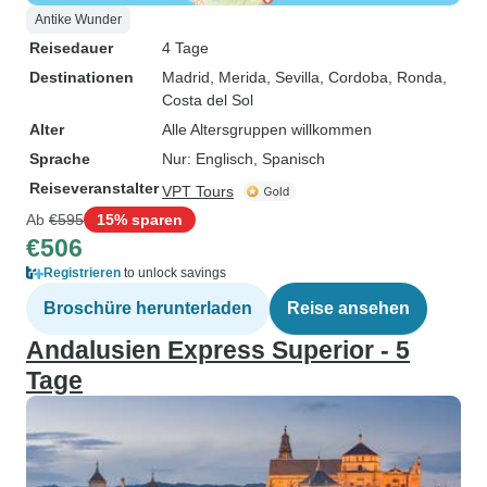
Antike Wunder
Reisedauer
4 Tage
Destinationen
Madrid
, Merida
, Sevilla
, Cordoba
, Ronda
,
Costa del Sol
Alter
Alle Altersgruppen willkommen
Sprache
Nur: Englisch, Spanisch
Reiseveranstalter
VPT Tours
Ab
€595
15% sparen
€506
Registrieren
to unlock savings
Broschüre herunterladen
Reise ansehen
Andalusien Express Superior - 5
Tage