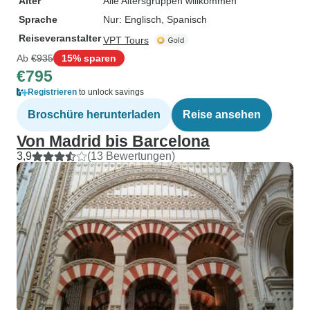
Alter
Alle Altersgruppen willkommen
Sprache
Nur: Englisch, Spanisch
Reiseveranstalter
VPT Tours
Ab
€935
15% sparen
€795
Registrieren
to unlock savings
Broschüre herunterladen
Reise ansehen
Von Madrid bis Barcelona
3,9
(13 Bewertungen)