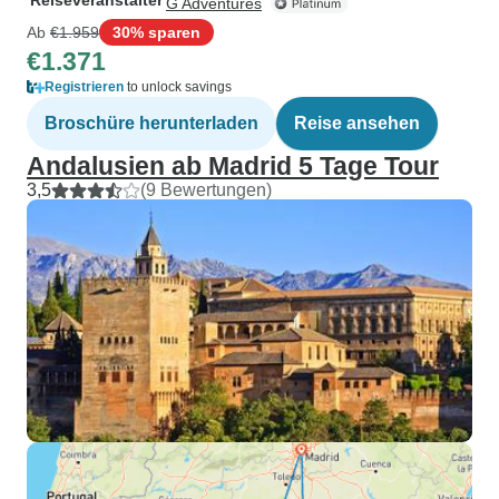
Reiseveranstalter
G Adventures
Ab
€1.959
30% sparen
€1.371
Registrieren
to unlock savings
Broschüre herunterladen
Reise ansehen
Andalusien ab Madrid 5 Tage Tour
3,5
(9 Bewertungen)