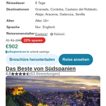
Reisedauer
8 Tage
Destinationen
Granada
, Cordoba
, Castano del Robledo
,
Alajar
, Aracena
, Galaroza
, Sevilla
Alter
Alter 16+
Sprache
Nur: Englisch
Reiseveranstalter
Explore!
Ab
€1.156
22% sparen
€902
Registrieren
to unlock savings
Broschüre herunterladen
Reise ansehen
Das Beste von Südspanien
4,6
(63 Bewertungen)