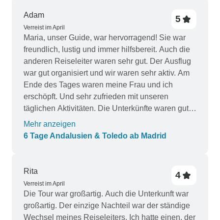
Adam
5
Verreist im April
Maria, unser Guide, war hervorragend! Sie war
freundlich, lustig und immer hilfsbereit. Auch die
anderen Reiseleiter waren sehr gut. Der Ausflug
war gut organisiert und wir waren sehr aktiv. Am
Ende des Tages waren meine Frau und ich
erschöpft. Und sehr zufrieden mit unseren
täglichen Aktivitäten. Die Unterkünfte waren gut,
größtenteils außerhalb des Stadtzentrums, was
Mehr anzeigen
für uns in Ordnung war. Das angebotene Essen
6 Tage Andalusien & Toledo ab Madrid
war sehr gut. Wir waren gut gesättigt. Wir haben
beide Flamenco-Aufführungen besucht. Beide
waren ausgezeichnet, aber wenn Sie sich nur für
Rita
4
eine entscheiden, sollten Sie die Show in
Verreist im April
Granada besuchen. Das war ein tolles Erlebnis!
Die Tour war großartig. Auch die Unterkunft war
großartig. Der einzige Nachteil war der ständige
Wechsel meines Reiseleiters. Ich hatte einen, der