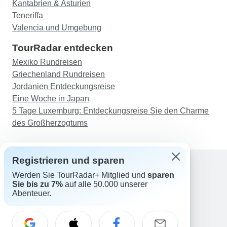
anderen geschoben wird und nicht wirklich Teil
Kantabrien & Asturien
einer Reisegruppe ist. Aber trotzdem habe ich
Teneriffa
alles erlebt, was auf der Tour versprochen wurde.
Valencia und Umgebung
TourRadar entdecken
Mexiko Rundreisen
Griechenland Rundreisen
Jordanien Entdeckungsreise
Eine Woche in Japan
5 Tage Luxemburg: Entdeckungsreise Sie den Charme
des Großherzogtums
Registrieren und sparen
Werden Sie TourRadar+ Mitglied und
sparen
Support
Sie bis zu 7%
auf alle 50.000 unserer
Kontakt
Abenteuer.
Deutschland +49 157 3599 5047
Österreich +43 720 116651
Schweiz +41 225 183 195