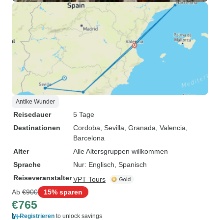
Antike Wunder
Reisedauer
5 Tage
Destinationen
Cordoba
, Sevilla
, Granada
, Valencia
,
Barcelona
Alter
Alle Altersgruppen willkommen
Sprache
Nur: Englisch, Spanisch
Reiseveranstalter
VPT Tours
Ab
€900
15% sparen
€765
Registrieren
to unlock savings