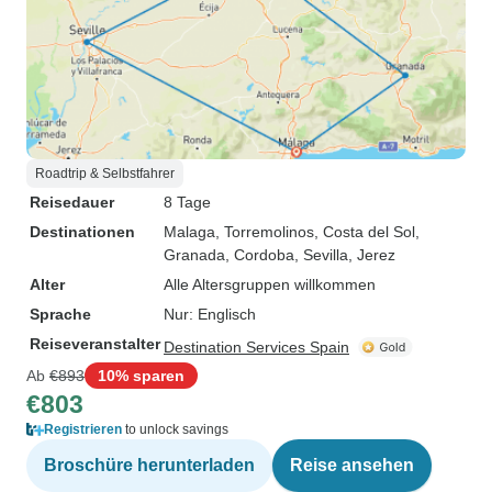
Roadtrip & Selbstfahrer
Reisedauer
8 Tage
Destinationen
Malaga
, Torremolinos
, Costa del Sol
,
Granada
, Cordoba
, Sevilla
, Jerez
Alter
Alle Altersgruppen willkommen
Sprache
Nur: Englisch
Reiseveranstalter
Destination Services Spain
Ab
€893
10% sparen
€803
Registrieren
to unlock savings
Broschüre herunterladen
Reise ansehen