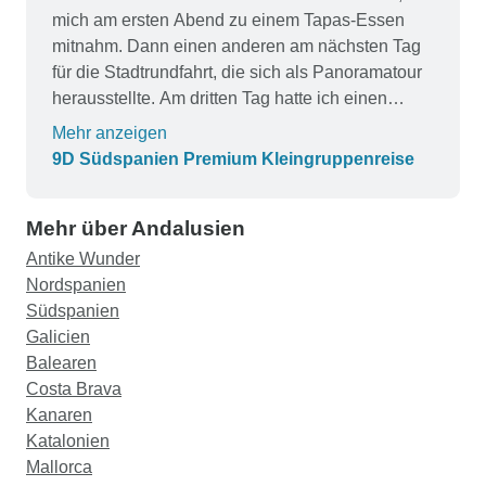
mich am ersten Abend zu einem Tapas-Essen
mitnahm. Dann einen anderen am nächsten Tag
für die Stadtrundfahrt, die sich als Panoramatour
herausstellte. Am dritten Tag hatte ich einen
anderen Reiseleiter und wurde mit einer
Mehr anzeigen
spanischen Gruppe zusammengeführt. Am
9D Südspanien Premium Kleingruppenreise
vierten Tag wurde ich einer anderen Gruppe und
einem anderen Reiseleiter zugeteilt, dieses Mal
Mehr über Andalusien
waren sie aus Australien und Kanada. Diese
Gruppe verließ uns in Ronda und ich fuhr mit
Antike Wunder
demselben Reiseleiter weiter, aber jetzt waren wir
Nordspanien
nur noch zu zweit. Als wir in Madrid ankamen,
Südspanien
verließ uns der Reiseleiter und wir hatten einen
Galicien
anderen Reiseleiter, der uns zum
Balearen
Abschlussessen brachte. Der ständige Wechsel
Costa Brava
lässt keine Bindung zu den Mitreisenden zu und
Kanaren
vermittelte mir das Gefühl, nur ein Statist oder ein
Katalonien
Hindernis zu sein, das von einer Säule zur
Mallorca