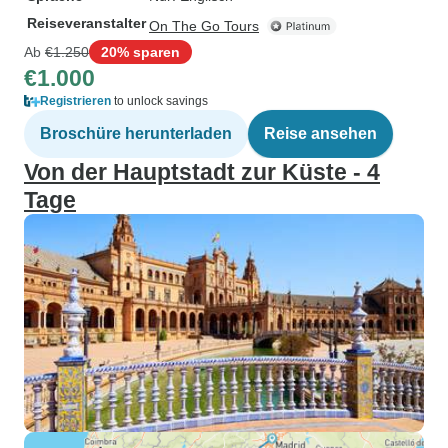
Reiseveranstalter
On The Go Tours
Ab
€1.250
20% sparen
€1.000
Registrieren
to unlock savings
Broschüre herunterladen
Reise ansehen
Von der Hauptstadt zur Küste - 4
Tage