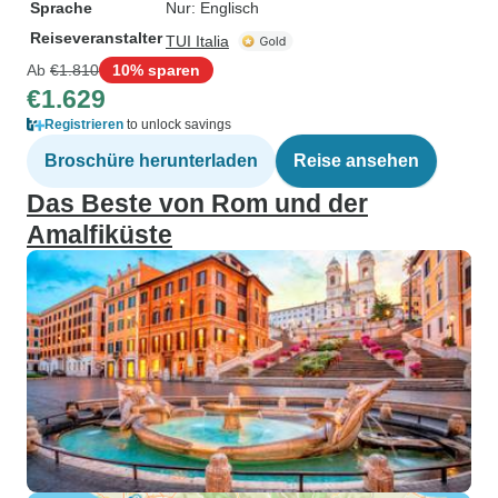
Sprache
Nur: Englisch
Reiseveranstalter
TUI Italia
Ab
€1.810
10% sparen
€1.629
Registrieren
to unlock savings
Broschüre herunterladen
Reise ansehen
Das Beste von Rom und der
Amalfiküste