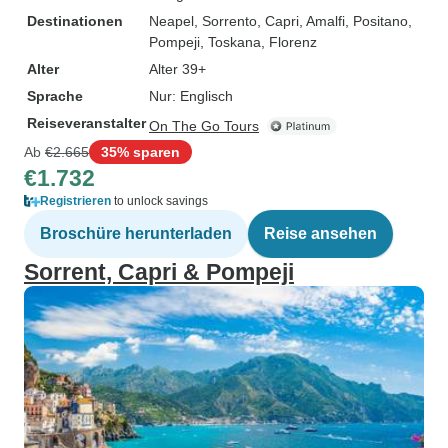
Destinationen
Neapel
, Sorrento
, Capri
, Amalfi
, Positano
,
Pompeji
, Toskana
, Florenz
Alter
Alter 39+
Sprache
Nur: Englisch
Reiseveranstalter
On The Go Tours
Ab
€2.665
35% sparen
€1.732
Registrieren
to unlock savings
Broschüre herunterladen
Reise ansehen
Sorrent, Capri & Pompeji