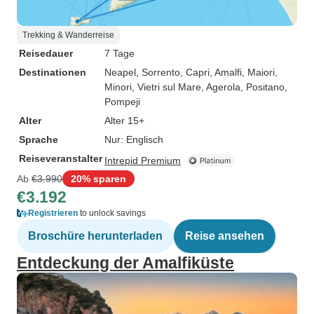
Trekking & Wanderreise
Reisedauer
7 Tage
Destinationen
Neapel
, Sorrento
, Capri
, Amalfi
, Maiori
,
Minori
, Vietri sul Mare
, Agerola
, Positano
,
Pompeji
Alter
Alter 15+
Sprache
Nur: Englisch
Reiseveranstalter
Intrepid Premium
Ab
€3.990
20% sparen
€3.192
Registrieren
to unlock savings
Broschüre herunterladen
Reise ansehen
Entdeckung der Amalfiküste