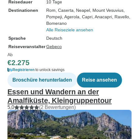
Reisedauer
10 Tage
Destinationen
Rom
, Caserta
, Neapel
, Mount Vesuvius
,
Pompeji
, Agerola
, Capri
, Anacapri
, Ravello
,
Bomerano
Alle Reiseziele ansehen
Sprache
Deutsch
Reiseveranstalter
Gebeco
Ab
€2.275
Registrieren
to unlock savings
Broschüre herunterladen
Reise ansehen
Essen und Wandern an der
Amalfiküste, Kleingruppentour
5,0
(2 Bewertungen)