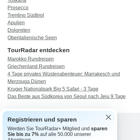
Toskana
Prosecco
Trentino Südtirol
Apulien
Dolomiten
Oberitalienische Seen
TourRadar entdecken
Marokko Rundreisen
Griechenland Rundreisen
4 Tage privates Wüstenabenteuer: Marrakesch und
Merzouga Dünen
Kruger Nationalpark Big 5 Safari - 3 Tage
Das Beste aus Südkorea von Seoul nach Jeju 9 Tage
Registrieren und sparen
Werden Sie TourRadar+ Mitglied und
sparen
Support
Sie bis zu 7%
auf alle 50.000 unserer
Kontakt
Abenteuer.