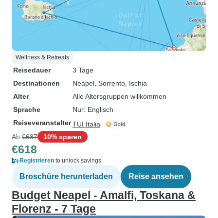
Wellness & Retreats
Reisedauer
3 Tage
Destinationen
Neapel
, Sorrento
, Ischia
Alter
Alle Altersgruppen willkommen
Sprache
Nur: Englisch
Reiseveranstalter
TUI Italia
Ab
€687
10% sparen
€618
Registrieren
to unlock savings
Broschüre herunterladen
Reise ansehen
Budget Neapel - Amalfi, Toskana &
Florenz - 7 Tage