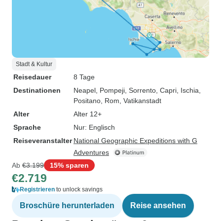
Stadt & Kultur
Reisedauer
8 Tage
Destinationen
Neapel
, Pompeji
, Sorrento
, Capri
, Ischia
,
Positano
, Rom
, Vatikanstadt
Alter
Alter 12+
Sprache
Nur: Englisch
Reiseveranstalter
National Geographic Expeditions with G
Adventures
Ab
€3.199
15% sparen
€2.719
Registrieren
to unlock savings
Broschüre herunterladen
Reise ansehen