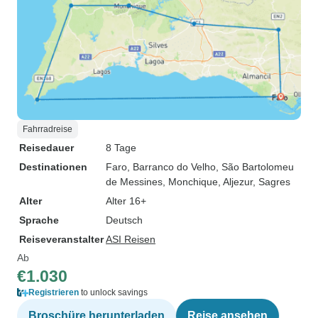
Fahrradreise
Reisedauer
8 Tage
Destinationen
Faro
, Barranco do Velho
, São Bartolomeu
de Messines
, Monchique
, Aljezur
, Sagres
Alter
Alter 16+
Sprache
Deutsch
Reiseveranstalter
ASI Reisen
Ab
€1.030
Registrieren
to unlock savings
Broschüre herunterladen
Reise ansehen