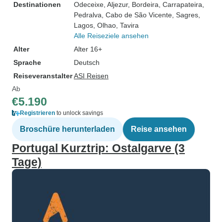
Destinationen
Odeceixe
, Aljezur
, Bordeira
, Carrapateira
,
Pedralva
, Cabo de São Vicente
, Sagres
,
Lagos
, Olhao
, Tavira
Alle Reiseziele ansehen
Alter
Alter 16+
Sprache
Deutsch
Reiseveranstalter
ASI Reisen
Ab
€5.190
Registrieren
to unlock savings
Broschüre herunterladen
Reise ansehen
Portugal Kurztrip: Ostalgarve (3
Tage)