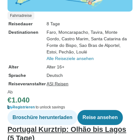
Fahrradreise
Reisedauer
8 Tage
Destinationen
Faro
, Moncarapacho
, Tavira
, Monte
Gordo
, Castro Marim
, Santa Catarina da
Fonte do Bispo
, Sao Bras de Alportel
,
Estoi
, Pechão
, Loulé
Alle Reiseziele ansehen
Alter
Alter 16+
Sprache
Deutsch
Reiseveranstalter
ASI Reisen
Ab
€1.040
Registrieren
to unlock savings
Broschüre herunterladen
Reise ansehen
Portugal Kurztrip: Olhão bis Lagos
(5 Tage)