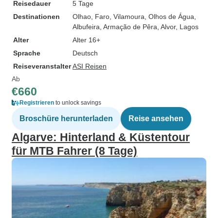
Reisedauer
5 Tage
Destinationen
Olhao
, Faro
, Vilamoura
, Olhos de Água
,
Albufeira
, Armação de Pêra
, Alvor
, Lagos
Alter
Alter 16+
Sprache
Deutsch
Reiseveranstalter
ASI Reisen
Ab
€660
Registrieren
to unlock savings
Broschüre herunterladen
Reise ansehen
Algarve: Hinterland & Küstentour
für MTB Fahrer (8 Tage)