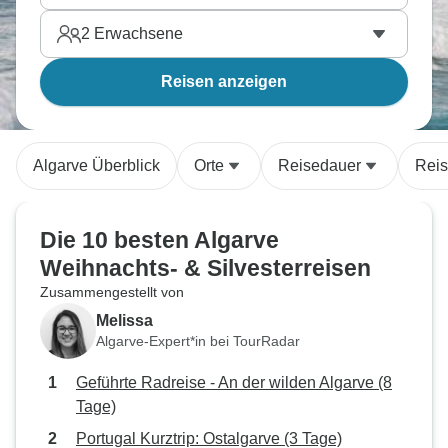
2
Erwachsene
Reisen anzeigen
Algarve Überblick
Orte
Reisedauer
Reis
Die 10 besten Algarve
Weihnachts- & Silvesterreisen
Zusammengestellt von
Melissa
Algarve-Expert*in bei TourRadar
Geführte Radreise - An der wilden Algarve (8
Tage)
Portugal Kurztrip: Ostalgarve (3 Tage)