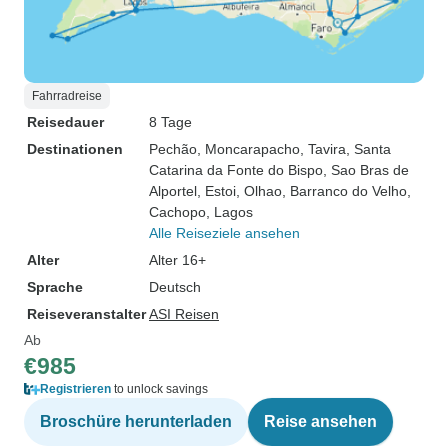
Fahrradreise
Reisedauer
8 Tage
Destinationen
Pechão
, Moncarapacho
, Tavira
, Santa
Catarina da Fonte do Bispo
, Sao Bras de
Alportel
, Estoi
, Olhao
, Barranco do Velho
,
Cachopo
, Lagos
Alle Reiseziele ansehen
Alter
Alter 16+
Sprache
Deutsch
Reiseveranstalter
ASI Reisen
Ab
€985
Registrieren
to unlock savings
Broschüre herunterladen
Reise ansehen