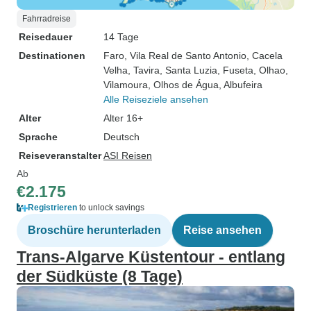
Fahrradreise
Reisedauer
14 Tage
Destinationen
Faro
, Vila Real de Santo Antonio
, Cacela
Velha
, Tavira
, Santa Luzia
, Fuseta
, Olhao
,
Vilamoura
, Olhos de Água
, Albufeira
Alle Reiseziele ansehen
Alter
Alter 16+
Sprache
Deutsch
Reiseveranstalter
ASI Reisen
Ab
€2.175
Registrieren
to unlock savings
Broschüre herunterladen
Reise ansehen
Trans-Algarve Küstentour - entlang
der Südküste (8 Tage)