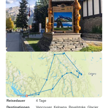
Reisedauer
4 Tage
Destinationen
Vancouver
, Kelowna
, Revelstoke
, Glacier