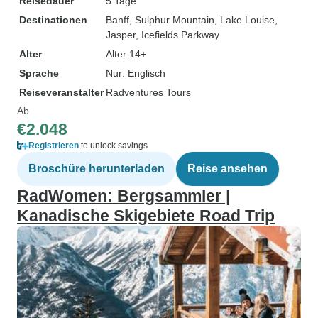
Reisedauer
5 Tage
Destinationen
Banff
, Sulphur Mountain
, Lake Louise
,
Jasper
, Icefields Parkway
Alter
Alter 14+
Sprache
Nur: Englisch
Reiseveranstalter
Radventures Tours
Ab
€2.048
Registrieren
to unlock savings
Broschüre herunterladen
Reise ansehen
RadWomen: Bergsammler |
Kanadische Skigebiete Road Trip