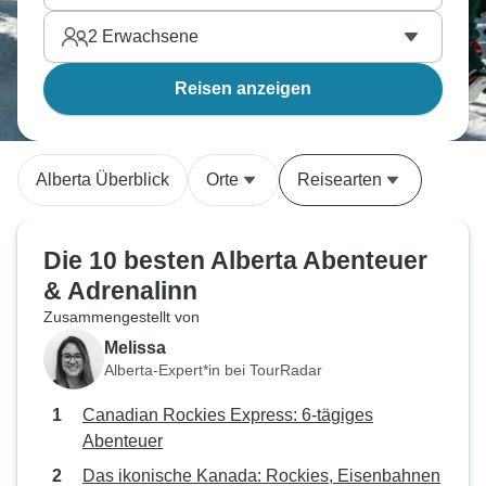
2
Erwachsene
Reisen anzeigen
Alberta Überblick
Orte
Reisearten
Die 10 besten Alberta Abenteuer
& Adrenalinn
Zusammengestellt von
Melissa
Alberta-Expert*in bei TourRadar
Canadian Rockies Express: 6-tägiges
Abenteuer
Das ikonische Kanada: Rockies, Eisenbahnen