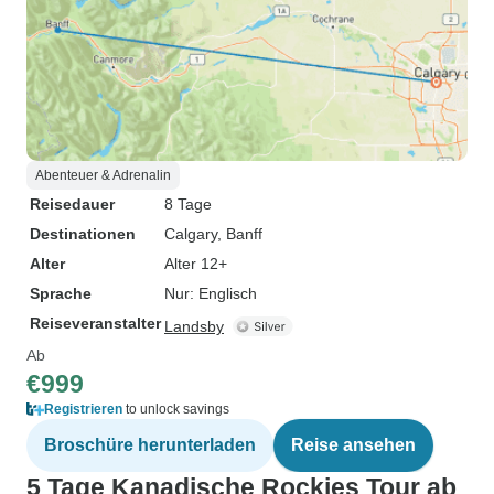
Abenteuer & Adrenalin
Reisedauer
8 Tage
Destinationen
Calgary
, Banff
Alter
Alter 12+
Sprache
Nur: Englisch
Reiseveranstalter
Landsby
Ab
€999
Registrieren
to unlock savings
Broschüre herunterladen
Reise ansehen
5 Tage Kanadische Rockies Tour ab