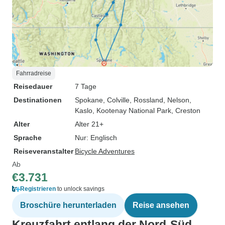
Fahrradreise
Reisedauer
7 Tage
Destinationen
Spokane
, Colville
, Rossland
, Nelson
,
Kaslo
, Kootenay National Park
, Creston
Alter
Alter 21+
Sprache
Nur: Englisch
Reiseveranstalter
Bicycle Adventures
Ab
€3.731
Registrieren
to unlock savings
Broschüre herunterladen
Reise ansehen
Kreuzfahrt entlang der Nord-Süd-