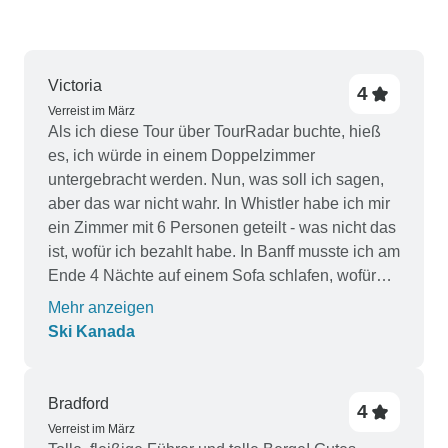
Victoria
4
Verreist im März
Als ich diese Tour über TourRadar buchte, hieß
es, ich würde in einem Doppelzimmer
untergebracht werden. Nun, was soll ich sagen,
aber das war nicht wahr. In Whistler habe ich mir
ein Zimmer mit 6 Personen geteilt - was nicht das
ist, wofür ich bezahlt habe. In Banff musste ich am
Ende 4 Nächte auf einem Sofa schlafen, wofür
ich ebenfalls nicht bezahlt habe! Ich hoffe, Sie
Mehr anzeigen
können eine Lösung für mich finden. Der Rest der
Ski Kanada
Reise war fantastisch! Der Reiseleiter war
fantastisch.
Bradford
4
Verreist im März