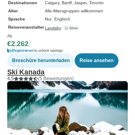
Destinationen
Calgary
, Banff
, Jasper
, Toronto
Alter
Alle Altersgruppen willkommen
Sprache
Nur: Englisch
Reiseveranstalter
Landsby
Ab
€2.262
Registrieren
to unlock savings
Broschüre herunterladen
Reise ansehen
Ski Kanada
4,5
(5 Bewertungen)