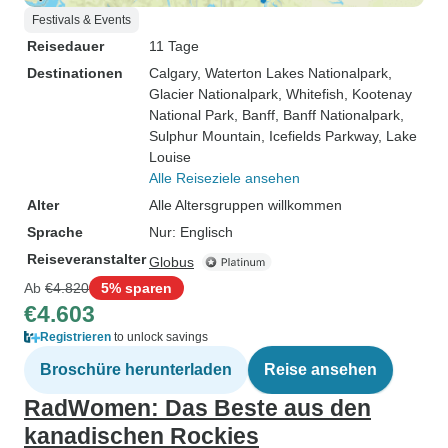
Festivals & Events
Reisedauer
11 Tage
Destinationen
Calgary
, Waterton Lakes Nationalpark
,
Glacier Nationalpark
, Whitefish
, Kootenay
National Park
, Banff
, Banff Nationalpark
,
Sulphur Mountain
, Icefields Parkway
, Lake
Louise
Alle Reiseziele ansehen
Alter
Alle Altersgruppen willkommen
Sprache
Nur: Englisch
Reiseveranstalter
Globus
Ab
€4.820
5% sparen
€4.603
Registrieren
to unlock savings
Broschüre herunterladen
Reise ansehen
RadWomen: Das Beste aus den
kanadischen Rockies