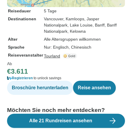
Reisedauer
5 Tage
Destinationen
Vancouver
, Kamloops
, Jasper
Nationalpark
, Lake Louise
, Banff
, Banff
Nationalpark
, Kelowna
Alter
Alle Altersgruppen willkommen
Sprache
Nur: Englisch, Chinesisch
Reiseveranstalter
Tourland
Ab
€3.611
Registrieren
to unlock savings
Broschüre herunterladen
Reise ansehen
Möchten Sie noch mehr entdecken?
Alle 21 Rundreisen ansehen