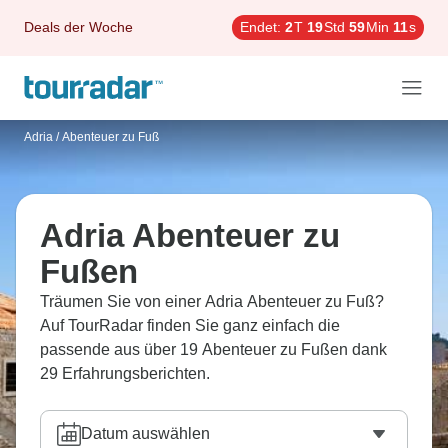
Deals der Woche
Endet:
2
T
19
Std
59
Min
9
s
Adria
/
Abenteuer zu Fuß
Adria Abenteuer zu
Fußen
Träumen Sie von einer Adria Abenteuer zu Fuß?
Auf TourRadar finden Sie ganz einfach die
passende aus über 19 Abenteuer zu Fußen dank
29 Erfahrungsberichten.
Datum auswählen