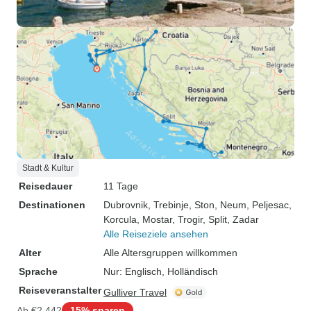
Stadt & Kultur
Reisedauer
11 Tage
Destinationen
Dubrovnik
, Trebinje
, Ston
, Neum
, Peljesac
,
Korcula
, Mostar
, Trogir
, Split
, Zadar
Alle Reiseziele ansehen
Alter
Alle Altersgruppen willkommen
Sprache
Nur: Englisch, Holländisch
Reiseveranstalter
Gulliver Travel
Ab
€2.442
15% sparen