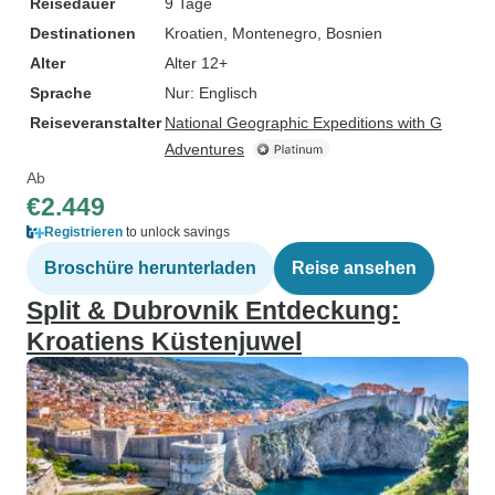
Reisedauer
9 Tage
Destinationen
Kroatien
, Montenegro
, Bosnien
Alter
Alter 12+
Sprache
Nur: Englisch
Reiseveranstalter
National Geographic Expeditions with G
Adventures
Ab
€2.449
Registrieren
to unlock savings
Broschüre herunterladen
Reise ansehen
Split & Dubrovnik Entdeckung:
Kroatiens Küstenjuwel