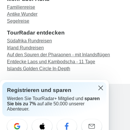
Familienreise
Antike Wunder
Segelreise
TourRadar entdecken
Südafrika Rundreisen
Irland Rundreisen
Auf den Spuren der Pharaonen - mit Inlandsflügen
Entdecke Laos und Kambodscha - 11 Tage
Islands Golden Circle In-Depth
Registrieren und sparen
Werden Sie TourRadar+ Mitglied und
sparen
Support
Sie bis zu 7%
auf alle 50.000 unserer
Kontakt
Abenteuer.
Deutschland +49 157 3599 5047
Österreich +43 720 116651
Schweiz +41 225 183 195