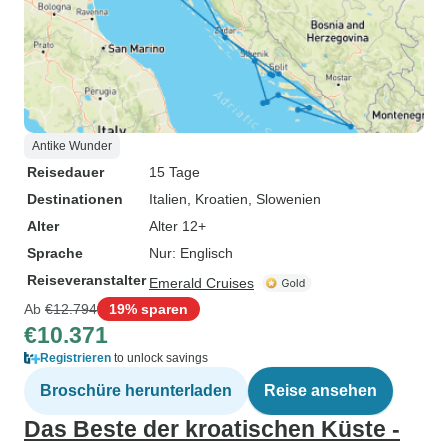
Antike Wunder
Reisedauer
15 Tage
Destinationen
Italien
, Kroatien
, Slowenien
Alter
Alter 12+
Sprache
Nur: Englisch
Reiseveranstalter
Emerald Cruises
Ab
€12.794
19% sparen
€10.371
Registrieren
to unlock savings
Broschüre herunterladen
Reise ansehen
Das Beste der kroatischen Küste -