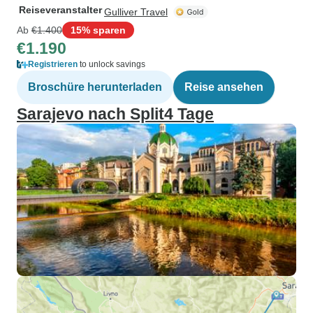
Reiseveranstalter
Gulliver Travel
Ab
€1.400
15% sparen
€1.190
Registrieren
to unlock savings
Broschüre herunterladen
Reise ansehen
Sarajevo nach Split4 Tage