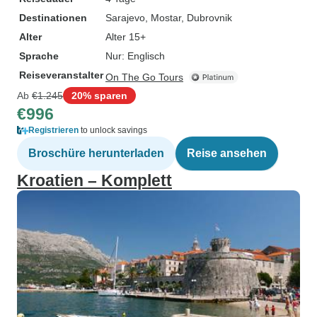
Destinationen
Sarajevo
, Mostar
, Dubrovnik
Alter
Alter 15+
Sprache
Nur: Englisch
Reiseveranstalter
On The Go Tours
Ab
€1.245
20% sparen
€996
Registrieren
to unlock savings
Broschüre herunterladen
Reise ansehen
Kroatien – Komplett