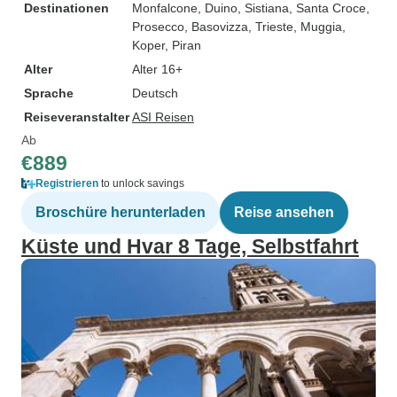
Destinationen
Monfalcone
, Duino
, Sistiana
, Santa Croce
,
Prosecco
, Basovizza
, Trieste
, Muggia
,
Koper
, Piran
Alter
Alter 16+
Sprache
Deutsch
Reiseveranstalter
ASI Reisen
Ab
€889
Registrieren
to unlock savings
Broschüre herunterladen
Reise ansehen
Küste und Hvar 8 Tage, Selbstfahrt