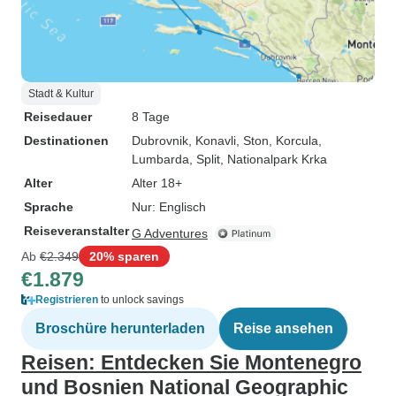
Stadt & Kultur
Reisedauer
8 Tage
Destinationen
Dubrovnik
, Konavli
, Ston
, Korcula
,
Lumbarda
, Split
, Nationalpark Krka
Alter
Alter 18+
Sprache
Nur: Englisch
Reiseveranstalter
G Adventures
Ab
€2.349
20% sparen
€1.879
Registrieren
to unlock savings
Broschüre herunterladen
Reise ansehen
Reisen: Entdecken Sie Montenegro
und Bosnien National Geographic