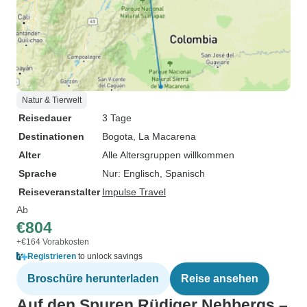
Natur & Tierwelt
Reisedauer
3 Tage
Destinationen
Bogota
, La Macarena
Alter
Alle Altersgruppen willkommen
Sprache
Nur: Englisch, Spanisch
Reiseveranstalter
Impulse Travel
Ab
€804
+€164 Vorabkosten
Registrieren
to unlock savings
Broschüre herunterladen
Reise ansehen
Auf den Spuren Rüdiger Nehbergs –