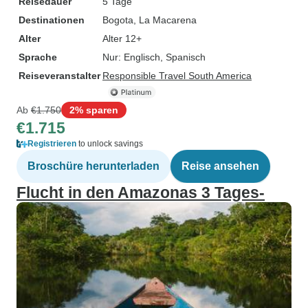
Reisedauer
5 Tage
Destinationen
Bogota
, La Macarena
Alter
Alter 12+
Sprache
Nur: Englisch, Spanisch
Reiseveranstalter
Responsible Travel South America
Ab
€1.750
2% sparen
€1.715
Registrieren
to unlock savings
Broschüre herunterladen
Reise ansehen
Flucht in den Amazonas 3 Tages-