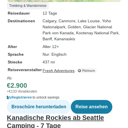
Trekking & Wanderreise
Reisedauer
12 Tage
Destinationen
Calgary
, Canmore
, Lake Louise
, Yoho
Nationalpark
, Golden
, Glacier National
Park von Kanada
, Kootenay National Park
,
Banff
, Kananaskis
Alter
Alter 12+
Sprache
Nur: Englisch
Strecke
437 mi
Reiseveranstalter
Fresh Adventures
Ab
€2.900
+€133 Vorabkosten
Registrieren
to unlock savings
Broschüre herunterladen
Reise ansehen
Kanadische Rockies ab Seattle
Camping - 7 Tage