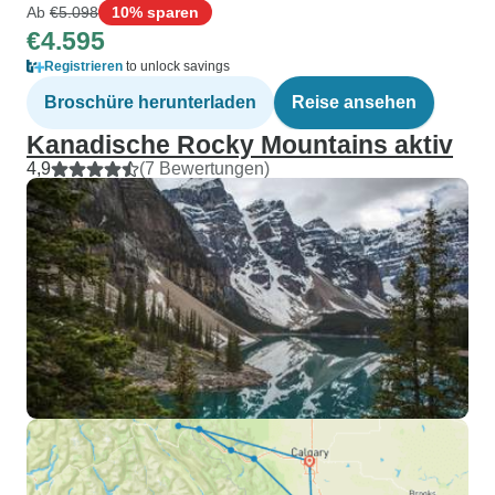
Ab
€5.098
10% sparen
€4.595
Registrieren
to unlock savings
Broschüre herunterladen
Reise ansehen
Kanadische Rocky Mountains aktiv
4,9
(7 Bewertungen)