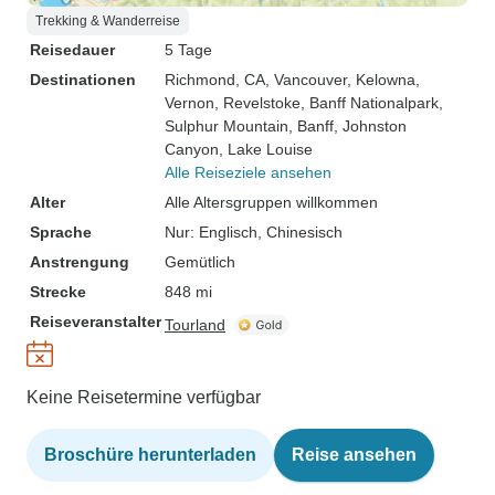
Trekking & Wanderreise
Reisedauer
5 Tage
Destinationen
Richmond, CA
, Vancouver
, Kelowna
,
Vernon
, Revelstoke
, Banff Nationalpark
,
Sulphur Mountain
, Banff
, Johnston
Canyon
, Lake Louise
Alle Reiseziele ansehen
Alter
Alle Altersgruppen willkommen
Sprache
Nur: Englisch, Chinesisch
Anstrengung
Gemütlich
Strecke
848 mi
Reiseveranstalter
Tourland
Keine Reisetermine verfügbar
Broschüre herunterladen
Reise ansehen