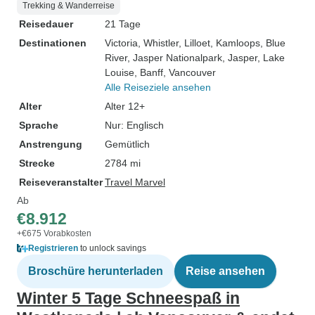
Trekking & Wanderreise
Reisedauer
21 Tage
Destinationen
Victoria
, Whistler
, Lilloet
, Kamloops
, Blue
River
, Jasper Nationalpark
, Jasper
, Lake
Louise
, Banff
, Vancouver
Alle Reiseziele ansehen
Alter
Alter 12+
Sprache
Nur: Englisch
Anstrengung
Gemütlich
Strecke
2784 mi
Reiseveranstalter
Travel Marvel
Ab
€8.912
+€675 Vorabkosten
Registrieren
to unlock savings
Broschüre herunterladen
Reise ansehen
Winter 5 Tage Schneespaß in