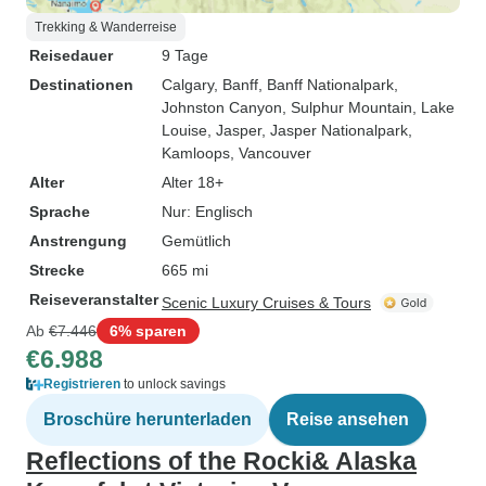
Trekking & Wanderreise
Reisedauer
9 Tage
Destinationen
Calgary
, Banff
, Banff Nationalpark
,
Johnston Canyon
, Sulphur Mountain
, Lake
Louise
, Jasper
, Jasper Nationalpark
,
Kamloops
, Vancouver
Alter
Alter 18+
Sprache
Nur: Englisch
Anstrengung
Gemütlich
Strecke
665 mi
Reiseveranstalter
Scenic Luxury Cruises & Tours
Ab
€7.446
6% sparen
€6.988
Registrieren
to unlock savings
Broschüre herunterladen
Reise ansehen
Reflections of the Rocki& Alaska