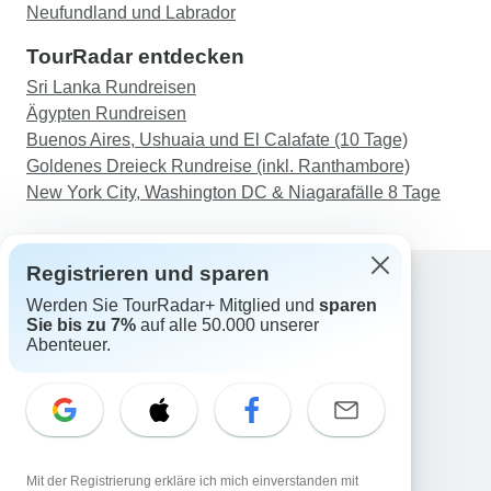
Neufundland und Labrador
TourRadar entdecken
Sri Lanka Rundreisen
Ägypten Rundreisen
Buenos Aires, Ushuaia und El Calafate (10 Tage)
Goldenes Dreieck Rundreise (inkl. Ranthambore)
New York City, Washington DC & Niagarafälle 8 Tage
Registrieren und sparen
Werden Sie TourRadar+ Mitglied und
sparen
Support
Sie bis zu 7%
auf alle 50.000 unserer
Kontakt
Abenteuer.
Deutschland +49 157 3599 5047
Österreich +43 720 116651
Schweiz +41 225 183 195
E-Mail: support@tourradar.com
Sprache auswählen
Mit der Registrierung erkläre ich mich einverstanden mit
EN
DE
ES
FR
NL