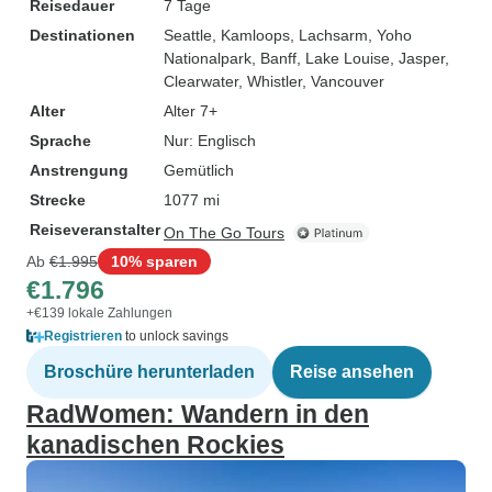
Reisedauer
7 Tage
Destinationen
Seattle
, Kamloops
, Lachsarm
, Yoho
Nationalpark
, Banff
, Lake Louise
, Jasper
,
Clearwater
, Whistler
, Vancouver
Alter
Alter 7+
Sprache
Nur: Englisch
Anstrengung
Gemütlich
Strecke
1077 mi
Reiseveranstalter
On The Go Tours
Ab
€1.995
10% sparen
€1.796
+€139 lokale Zahlungen
Registrieren
to unlock savings
Broschüre herunterladen
Reise ansehen
RadWomen: Wandern in den
kanadischen Rockies