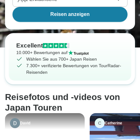
Wandern Sie entlang des Nakasendō Trail, schlafen
in Ihrem eigenen Ryokan oder wandern mit einer
Reisen anzeigen
Geisha durch Kyotos Tempel. Wie auch immer Sie
reisen möchten, diese Japan Rundreisen bieten
etwas für jeden.
Excellent
10.000+ Bewertungen auf
Wählen Sie aus 700+ Japan Reisen
7.300+ verifizierte Bewertungen von TourRadar-
Reisenden
Reisefotos und -videos von
Japan Touren
C
David
Catherine