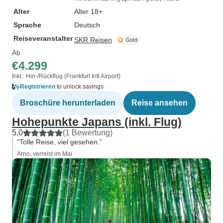
Alter
Alter 18+
Sprache
Deutsch
Reiseveranstalter
SKR Reisen
Ab
€4.299
Inkl.: Hin-/Rückflug (Frankfurt Intl Airport)
Registrieren
to unlock savings
Broschüre herunterladen
Reise ansehen
Hohepunkte Japans (inkl. Flug)
5,0
(1 Bewertung)
“Tolle Reise, viel gesehen.”
Arno, verreist im Mai