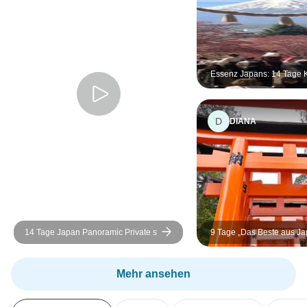
Essenz Japans: 14 Tage K
durch Tokio, Kyoto, Nara
D
DIANA
14 Tage Japan Panoramic Private s
9 Tage „Das Beste aus Ja
Kirschblütenreise, Sakura
Kleingruppenreise
Mehr ansehen