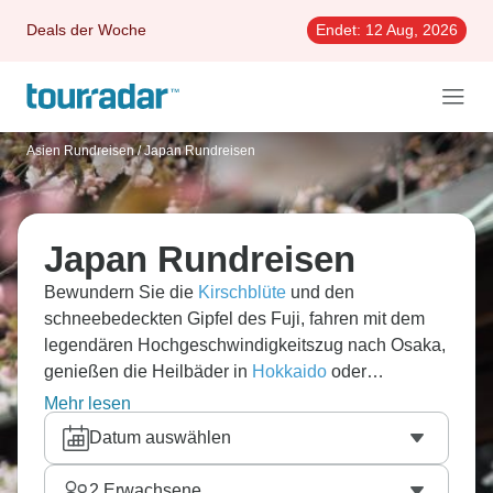
Deals der Woche
Endet:
12 Aug, 2026
Asien Rundreisen
/
Japan Rundreisen
Japan Rundreisen
Bewundern Sie die
Kirschblüte
und den
schneebedeckten Gipfel des Fuji, fahren mit dem
legendären Hochgeschwindigkeitszug nach Osaka,
genießen die Heilbäder in
Hokkaido
oder
entdecken Tokio. Mit einer reichhaltigen
Mehr lesen
Geschichte, vielseitigen Landschaften und
Datum auswählen
köstlichen Delikatessen ist eine Rundreise durch
Japan ein wahres Paradies für Kulturliebhaber.
2
Erwachsene