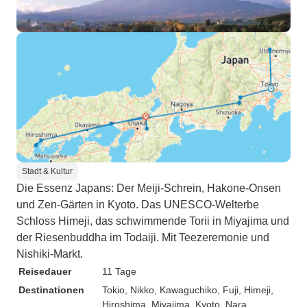
Stadt & Kultur
Die Essenz Japans: Der Meiji-Schrein, Hakone-Onsen
und Zen-Gärten in Kyoto. Das UNESCO-Welterbe
Schloss Himeji, das schwimmende Torii in Miyajima und
der Riesenbuddha im Todaiji. Mit Teezeremonie und
Nishiki-Markt.
Reisedauer
11 Tage
Destinationen
Tokio
, Nikko
, Kawaguchiko
, Fuji
, Himeji
,
Hiroshima
, Miyajima
, Kyoto
, Nara