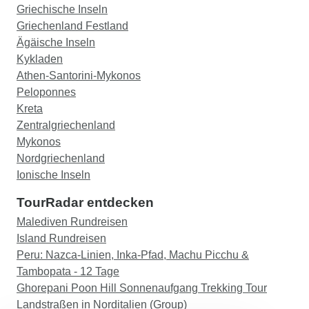
Griechische Inseln
Griechenland Festland
Ägäische Inseln
Kykladen
Athen-Santorini-Mykonos
Peloponnes
Kreta
Zentralgriechenland
Mykonos
Nordgriechenland
Ionische Inseln
TourRadar entdecken
Malediven Rundreisen
Island Rundreisen
Peru: Nazca-Linien, Inka-Pfad, Machu Picchu &
Tambopata - 12 Tage
Ghorepani Poon Hill Sonnenaufgang Trekking Tour
Landstraßen in Norditalien (Group)