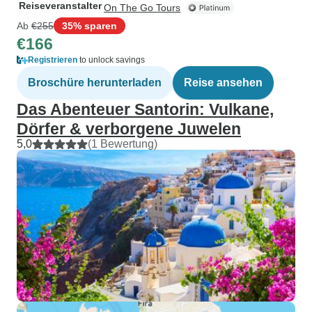
Reiseveranstalter
On The Go Tours
Ab
€255
35% sparen
€166
Registrieren
to unlock savings
Broschüre herunterladen
Reise ansehen
Das Abenteuer Santorin: Vulkane,
Dörfer & verborgene Juwelen
5,0
(1 Bewertung)