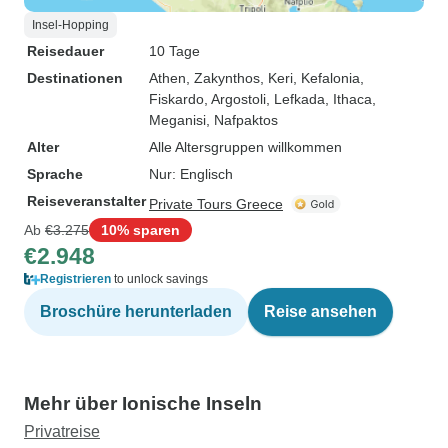
Insel-Hopping
Reisedauer
10 Tage
Destinationen
Athen
, Zakynthos
, Keri
, Kefalonia
,
Fiskardo
, Argostoli
, Lefkada
, Ithaca
,
Meganisi
, Nafpaktos
Alter
Alle Altersgruppen willkommen
Sprache
Nur: Englisch
Reiseveranstalter
Private Tours Greece
Ab
€3.275
10% sparen
€2.948
Registrieren
to unlock savings
Broschüre herunterladen
Reise ansehen
Mehr über Ionische Inseln
Privatreise