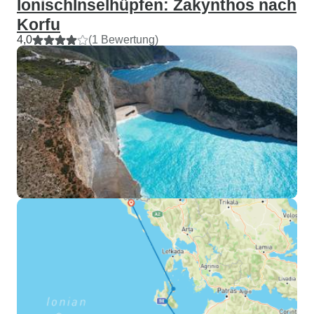
IonischInselhüpfen: Zakynthos nach
Korfu
4,0
(1 Bewertung)