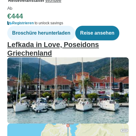
Reiseveranstalter
Worldee
Ab
€444
Registrieren
to unlock savings
Broschüre herunterladen
Reise ansehen
Lefkada in Love, Poseidons
Griechenland