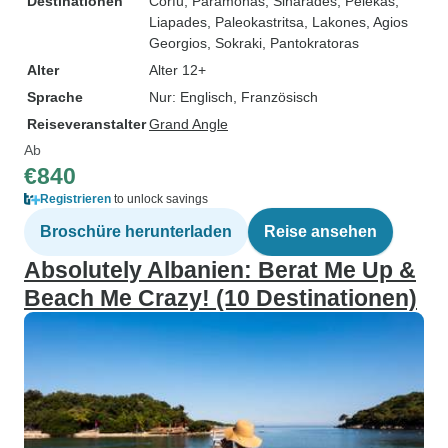
Destinationen
Corfu
, Paramonas
, Sinarades
, Pelekas
,
Liapades
, Paleokastritsa
, Lakones
, Agios
Georgios
, Sokraki
, Pantokratoras
Alter
Alter 12+
Sprache
Nur: Englisch, Französisch
Reiseveranstalter
Grand Angle
Ab
€840
Registrieren
to unlock savings
Broschüre herunterladen
Reise ansehen
Absolutely Albanien: Berat Me Up &
Beach Me Crazy! (10 Destinationen)